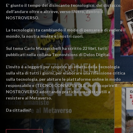
E' giunto il tempo del disincanto tecnologico, del distacco,
dell’andare oltre e altrove, verso l’Altro, dentro il
NOSTROVERSO.
La tecnologia sta cambiando il modo di pensare e di vedere il
mondo, la nostra mente e i nostri cuori.
Sul tema Carlo Mazzucchelli ha scritto 22 libri, tutti
pubblicati nella collana Tecnovisions di Delos Digital.
L'invito è a leggerli per scoprire gli effetti della tecnologia
sulla vita di tutti i giorni, per elaborare una riflessione critica
sulla tecnologia, per abitare le piattaforme online in modo
responsabile e (TECNO) CONSAPEVOLE, per riscoprire il
NOSTROVERSO adottando pratiche umaniste utili a
resistere al Metaverso.
Da cittadini!