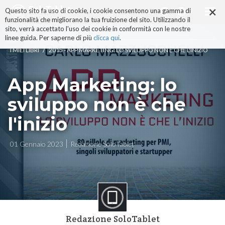
×
Salta
Questo sito fa uso di cookie, i cookie consentono una gamma di
ai
funzionalità che migliorano la tua fruizione del sito. Utilizzando il
contenuti.
sito, verrà accettato l'uso dei cookie in conformità con le nostre
|
linee guida. Per saperne di più
clicca qui
.
Salta
/
I MIEI LIBRI
2015 - APP MARKETING: LO SVILUPPO NON È CHE L'INIZIO
alla
navigazione
App Marketing: lo
sviluppo non è che
l'inizio
01 Gennaio 2023
Redazione SoloTablet
Redazione SoloTablet