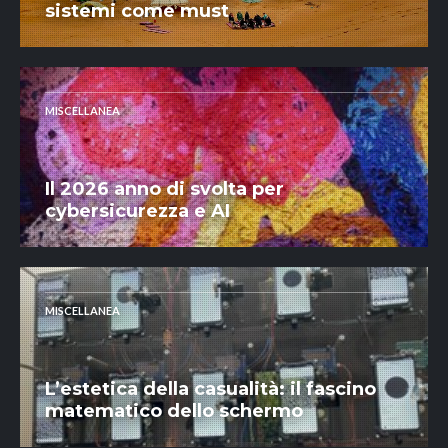
sistemi come must
MISCELLANEA
Il 2026 anno di svolta per
cybersicurezza e AI
MISCELLANEA
L’estetica della casualità: il fascino
matematico dello schermo