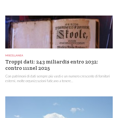
MISCELLANEA
Troppi dati: 243 miliardi$ entro 2032:
contro 111nel 2025
Con patrimoni di dati sempre più vasti e un numero crescente di fornitori
esterni, molte organizzazioni faticano a tenere...