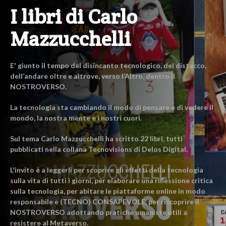
I libri di Carlo
Mazzucchelli
E' giunto il tempo del disincanto tecnologico, del distacco,
dell’andare oltre e altrove, verso l’Altro, dentro il
NOSTROVERSO.
La tecnologia sta cambiando il modo di pensare e di vedere il
mondo, la nostra mente e i nostri cuori.
Sul tema Carlo Mazzucchelli ha scritto 22 libri, tutti
pubblicati nella collana Tecnovisions di Delos Digital.
L'invito è a leggerli per scoprire gli effetti della tecnologia
sulla vita di tutti i giorni, per elaborare una riflessione critica
sulla tecnologia, per abitare le piattaforme online in modo
responsabile e (TECNO) CONSAPEVOLE, per riscoprire il
NOSTROVERSO adottando pratiche umaniste utili a
resistere al Metaverso.