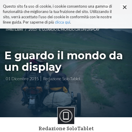
×
Salta
Questo sito fa uso di cookie, i cookie consentono una gamma di
ai
funzionalità che migliorano la tua fruizione del sito. Utilizzando il
contenuti.
sito, verrà accettato l'uso dei cookie in conformità con le nostre
|
linee guida. Per saperne di più
clicca qui
.
Salta
/
I MIEI LIBRI
2015 - E GUARDO IL MONDO DA UN DISPLAY
alla
navigazione
E guardo il mondo da
un display
01 Dicembre 2015
Redazione SoloTablet
Redazione SoloTablet