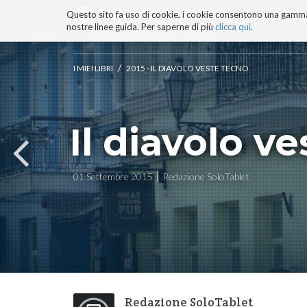
Questo sito fa uso di cookie, i cookie consentono una gamma di
BLOG
TECNOCONSAPEVOLEZZ
nostre linee guida. Per saperne di più
clicca qui
.
Salta
ai
contenuti.
/
I MIEI LIBRI
2015 - IL DIAVOLO VESTE TECNO
|
Salta
alla
navigazione
Il diavolo v
01 Settembre 2015
Redazione SoloTablet
Redazione SoloTablet