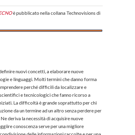
TECNO
è pubblicato nella collana Technovisions di
definire nuovi concetti, a elaborare nuove
logie e linguaggi. Molti termini che danno forma
 comprendere perché difficili da localizzare e
cientifici e tecnicologici che fanno ricorso a
niziati. La difficoltà è grande soprattutto per chi
aduzione da un termine ad un altro senza perdere per
 Ne deriva la necessità di acquisire nuove
ggiire conoscenza serve per una migliore
ondivisione delle informazioni raccolte e per una