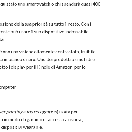
cquistato uno smartwatch o chi spenderà quasi 400
zione della sua priorità su tutto il resto. Con i
tente può usare il suo dispositivo indossabile
tà.
frono una visione altamente contrastata, fruibile
 in bianco e nero. Uno dei prodotti più noti di e-
tto i display per il Kindle di Amazon, per lo
 computer
ger printing
e
iris recognition
) usata per
à in modo da garantire l’accesso a risorse,
e dispositivi wearable.