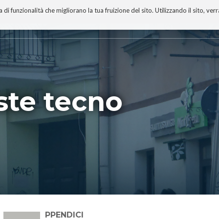
 funzionalità che migliorano la tua fruizione del sito. Utilizzando il sito, ver
A
TECNOBIBLIOGRAFIA
I MIEI LIBRI
PROGETTO
este tecno
APPENDICI