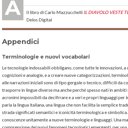
Il libro di Carlo Mazzucchelli
IL DIAVOLO VESTE 
Delos Digital
Appendici
Terminologie e nuovi vocabolari
Le tecnologie indossabili obbligano, come tutte le innovazioni, a 
cognizioni e analogie, e a creare nuove categorizzazioni, termino
alle narrazioni iniziali sono di tipo gergale o tecnico, difficili da
trasporre in lingue diverse ma anche perché spesso nati in ambiti s
acronimi impossibili da decifrrare e a veri e propri linguaggi per i
parla la lingua italiana, una lingua che non facilita la semplice tr
strada significati semantici e iconicità terminologica e simbolica.
conoscenze unitamente a nuove terminologie e linguaggi. Una ma
comprensione dei nuovi fenomeni tecnologici emergenti, per una c