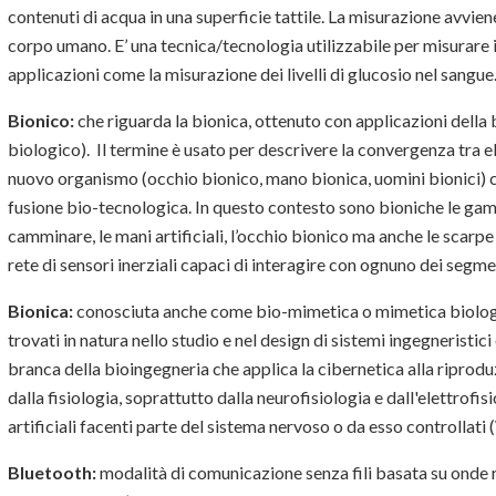
contenuti di acqua in una superficie tattile. La misurazione avvien
corpo umano. E’ una tecnica/tecnologia utilizzabile per misurare 
applicazioni come la misurazione dei livelli di glucosio nel sangue
Bionico:
che riguarda la bionica, ottenuto con applicazioni della 
biologico). Il termine è usato per descrivere la convergenza tra e
nuovo organismo (occhio bionico, mano bionica, uomini bionici) co
fusione bio-tecnologica. In questo contesto sono bioniche le gam
camminare, le mani artificiali, l’occhio bionico ma anche le scarpe 
rete di sensori inerziali capaci di interagire con ognuno dei segme
Bionica:
conosciuta anche come bio-mimetica o mimetica biologica
trovati in natura nello studio e nel design di sistemi ingegneristici 
branca della bioingegneria che applica la cibernetica alla riprodu
dalla fisiologia, soprattutto dalla neurofisiologia e dall'elettrofi
artificiali facenti parte del sistema nervoso o da esso controllati
Bluetooth:
modalità di comunicazione senza fili basata su onde