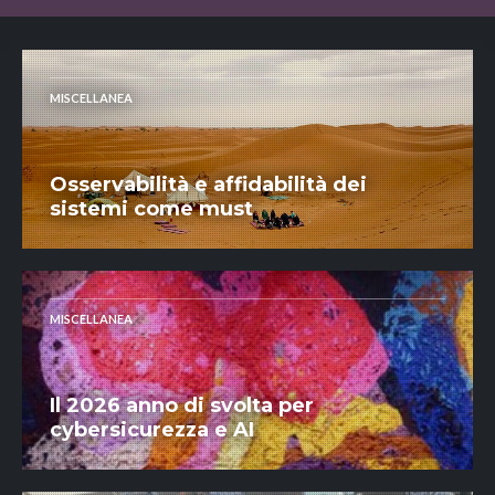
MISCELLANEA
Osservabilità e affidabilità dei
sistemi come must
MISCELLANEA
Il 2026 anno di svolta per
cybersicurezza e AI