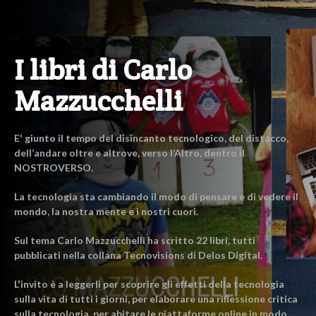
I libri di Carlo
Mazzucchelli
E' giunto il tempo del disincanto tecnologico, del distacco,
dell’andare oltre e altrove, verso l’Altro, dentro il
NOSTROVERSO.
La tecnologia sta cambiando il modo di pensare e di vedere il
mondo, la nostra mente e i nostri cuori.
Sul tema Carlo Mazzucchelli ha scritto 22 libri, tutti
pubblicati nella collana Tecnovisions di Delos Digital.
L'invito è a leggerli per scoprire gli effetti della tecnologia
sulla vita di tutti i giorni, per elaborare una riflessione critica
sulla tecnologia, per abitare le piattaforme online in modo