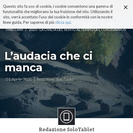
×
Salta
Questo sito fa uso di cookie, i cookie consentono una gamma di
ai
funzionalità che migliorano la tua fruizione del sito. Utilizzando il
contenuti.
sito, verrà accettato l'uso dei cookie in conformità con le nostre
|
linee guida. Per saperne di più
clicca qui
.
Salta
/
I MIEI LIBRI
2020 - LA CIVILTÀ DEL VENTO AL TEMPO DEL CORONAVIRUS
alla
navigazione
L’audacia che ci
manca
01 Aprile 2020
Redazione SoloTablet
Redazione SoloTablet