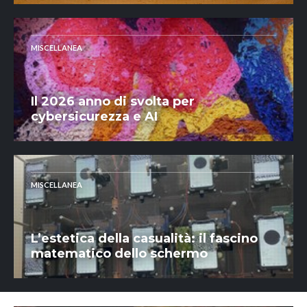
MISCELLANEA
Il 2026 anno di svolta per
cybersicurezza e AI
MISCELLANEA
L’estetica della casualità: il fascino
matematico dello schermo