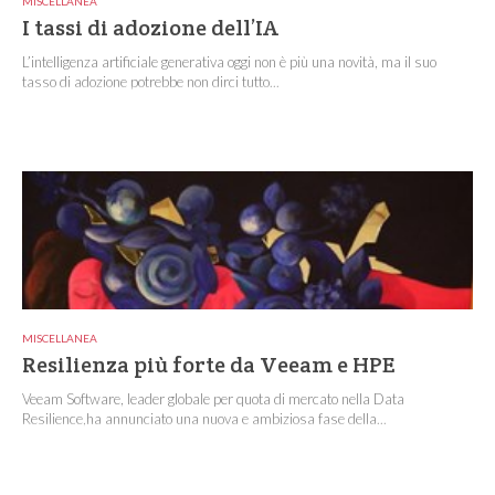
MISCELLANEA
I tassi di adozione dell’IA
L’intelligenza artificiale generativa oggi non è più una novità, ma il suo
tasso di adozione potrebbe non dirci tutto...
MISCELLANEA
Resilienza più forte da Veeam e HPE
Veeam Software, leader globale per quota di mercato nella Data
Resilience,ha annunciato una nuova e ambiziosa fase della...