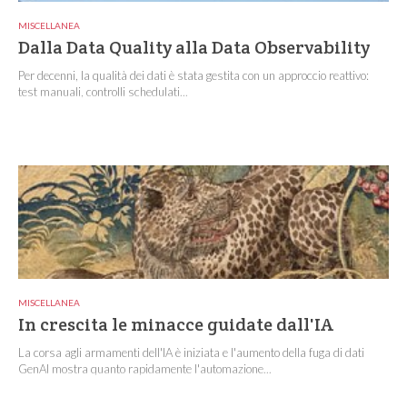
MISCELLANEA
Dalla Data Quality alla Data Observability
Per decenni, la qualità dei dati è stata gestita con un approccio reattivo:
test manuali, controlli schedulati...
MISCELLANEA
In crescita le minacce guidate dall'IA
La corsa agli armamenti dell'IA è iniziata e l'aumento della fuga di dati
GenAI mostra quanto rapidamente l'automazione...