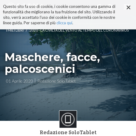
×
Salta
Questo sito fa uso di cookie, i cookie consentono una gamma di
ai
funzionalità che migliorano la tua fruizione del sito. Utilizzando il
contenuti.
sito, verrà accettato l'uso dei cookie in conformità con le nostre
|
linee guida. Per saperne di più
clicca qui
.
Salta
/
I MIEI LIBRI
2020 - LA CIVILTÀ DEL VENTO AL TEMPO DEL CORONAVIRUS
alla
navigazione
Maschere, facce,
palcoscenici
01 Aprile 2020
Redazione SoloTablet
Redazione SoloTablet