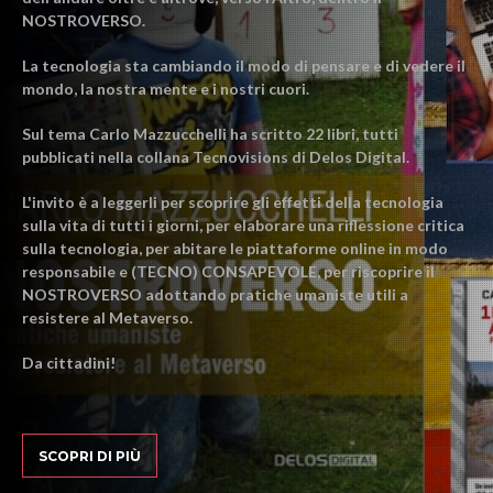
NOSTROVERSO.
La tecnologia sta cambiando il modo di pensare e di vedere il
mondo, la nostra mente e i nostri cuori.
Sul tema Carlo Mazzucchelli ha scritto 22 libri, tutti
pubblicati nella collana Tecnovisions di Delos Digital.
L'invito è a leggerli per scoprire gli effetti della tecnologia
sulla vita di tutti i giorni, per elaborare una riflessione critica
sulla tecnologia, per abitare le piattaforme online in modo
responsabile e (TECNO) CONSAPEVOLE, per riscoprire il
NOSTROVERSO adottando pratiche umaniste utili a
resistere al Metaverso.
Da cittadini!
SCOPRI DI PIÙ