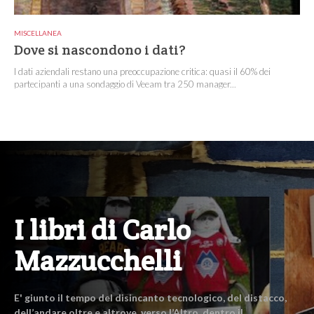
MISCELLANEA
Dove si nascondono i dati?
I dati aziendali restano una preoccupazione critica: quasi il 60% dei
partecipanti a una sondaggio di Veeam tra 250 manager...
I libri di Carlo
Mazzucchelli
E' giunto il tempo del disincanto tecnologico, del distacco,
dell’andare oltre e altrove, verso l’Altro, dentro il