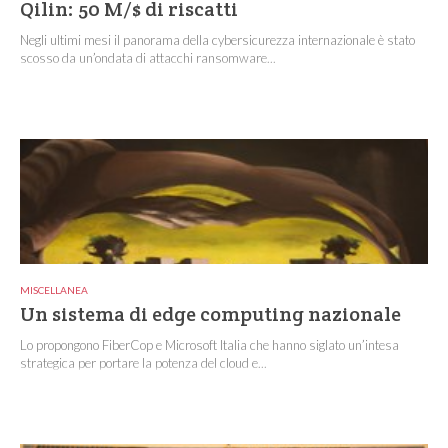
Qilin: 50 M/$ di riscatti
Negli ultimi mesi il panorama della cybersicurezza internazionale è stato
scosso da un’ondata di attacchi ransomware...
MISCELLANEA
Un sistema di edge computing nazionale
Lo propongono FiberCop e Microsoft Italia che hanno siglato un’intesa
strategica per portare la potenza del cloud e...