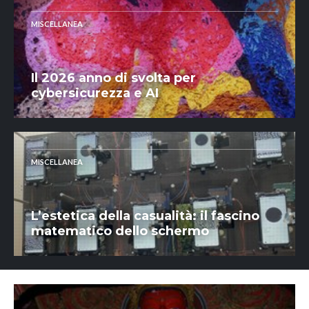
MISCELLANEA
Il 2026 anno di svolta per
cybersicurezza e AI
MISCELLANEA
L’estetica della casualità: il fascino
matematico dello schermo