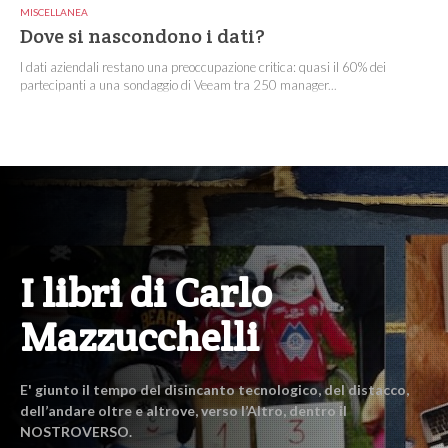
MISCELLANEA
Dove si nascondono i dati?
I dati aziendali restano una preoccupazione critica: quasi il 60% dei
partecipanti a una sondaggio di Veeam tra 250 manager...
I libri di Carlo
Mazzucchelli
E' giunto il tempo del disincanto tecnologico, del distacco,
dell’andare oltre e altrove, verso l’Altro, dentro il
NOSTROVERSO.