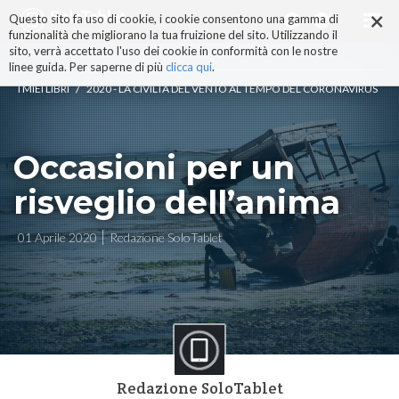
×
Salta
Questo sito fa uso di cookie, i cookie consentono una gamma di
ai
funzionalità che migliorano la tua fruizione del sito. Utilizzando il
contenuti.
sito, verrà accettato l'uso dei cookie in conformità con le nostre
|
linee guida. Per saperne di più
clicca qui
.
Salta
/
I MIEI LIBRI
2020 - LA CIVILTÀ DEL VENTO AL TEMPO DEL CORONAVIRUS
alla
navigazione
Occasioni per un
risveglio dell’anima
01 Aprile 2020
Redazione SoloTablet
Redazione SoloTablet