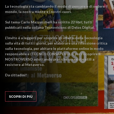
La tecnologia sta cambiando il modo di pensare e di vedere il
mondo, la nostra mente e i nostri cuori.
Sul tema Carlo Mazzucchelli ha scritto 22 libri, tutti
pubblicati nella collana Tecnovisions di Delos Digital.
L'invito è a leggerli per scoprire gli effetti della tecnologia
sulla vita di tutti i giorni, per elaborare una riflessione critica
sulla tecnologia, per abitare le piattaforme online in modo
responsabile e (TECNO) CONSAPEVOLE, per riscoprire il
NOSTROVERSO adottando pratiche umaniste utili a
resistere al Metaverso.
Da cittadini!
SCOPRI DI PIÙ