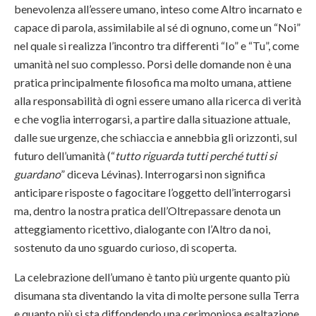
benevolenza all’essere umano, inteso come Altro incarnato e
capace di parola, assimilabile al sé di ognuno, come un “Noi”
nel quale si realizza l’incontro tra differenti “Io” e “Tu”, come
umanità nel suo complesso. Porsi delle domande non è una
pratica principalmente filosofica ma molto umana, attiene
alla responsabilità di ogni essere umano alla ricerca di verità
e che voglia interrogarsi, a partire dalla situazione attuale,
dalle sue urgenze, che schiaccia e annebbia gli orizzonti, sul
futuro dell’umanità (“
tutto riguarda tutti perché tutti si
guardano
” diceva Lévinas). Interrogarsi non significa
anticipare risposte o fagocitare l’oggetto dell’interrogarsi
ma, dentro la nostra pratica dell’Oltrepassare denota un
atteggiamento ricettivo, dialogante con l’Altro da noi,
sostenuto da uno sguardo curioso, di scoperta.
La celebrazione dell’umano è tanto più urgente quanto più
disumana sta diventando la vita di molte persone sulla Terra
e quanto più si sta diffondendo una cerimoniosa esaltazione