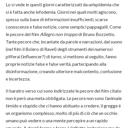
Lo si vede in questi giorni caratterizzati da un’epidemia che
si è fatta anche infodemia. Giorni nei quali molti agiscono,
spesso sulla base di informazioni insufficienti, scarse
conoscenze e false notizie, come semplici pappagalli. Come
le pecore del film
Allegro non troppo
di Bruno Bozzetto.
Tante pecore che, incantate da parole e narrazioni, dal suono
(nel film il Bolero di Ravel) degli strumenti dei numerosi
pifferai (influencer?) di turno, si mettono al seguito, fanno
proprie notizie false e false verità, partecipando alla
disinformazione, creando ulteriore malcontento, confusione
e incertezza.
Il baratro verso cui sono indirizzate le pecore del film citato
non è però una meta obbligata. Le pecore non sono l’animale
timido e stupido che ci hanno abituato a credere, il gregge è
un organismo complesso, molto di più di ciò che un occhio
umano può vedere o una mente percepire a un rapido
sguardo. A dargli forma e forza è l’effetto imitazione ma da