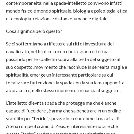
contemporaneità: nella spada-intelletto convivono infatti
mondo fisico e mondo spirituale, biologia e psicologia, etica
e tecnologia, relazioni e distanze, umano e digitale.
Cosa significa però questo?
Se ci soffermiamo a riflettere sui riti di investitura del
cavalierato, nel triplice tocco che la spada effettua
passando per le spalle fin sopra alla testa del soggetto al
suo cospetto, movimento che racchiude in sé realtà, magia e
spiritualità, emerge un interessante particolare su cui
focalizzare l’attenzione: la spada con la sua lama appuntita
abbraccia e, nello stesso momento, minaccia il soggetto.
L’intelletto dievnta spada che protegge ma che è anche
capace di “uccidere”, è arma che sa penetrare in un ordine
stabilito per “ferirlo”, spezzarlo in due come la nascita di
Atena rompe il cranio di Zeus. è interessante notare che
questo “ferire” avviene sempre però per ripristinare un