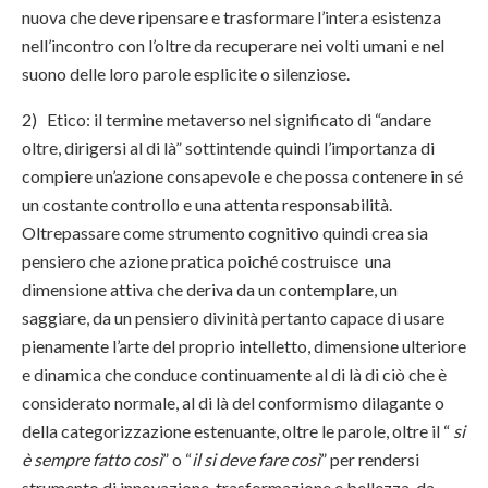
nuova che deve ripensare e trasformare l’intera esistenza
nell’incontro con l’oltre da recuperare nei volti umani e nel
suono delle loro parole esplicite o silenziose.
2) Etico: il termine metaverso nel significato di “andare
oltre, dirigersi al di là” sottintende quindi l’importanza di
compiere un’azione consapevole e che possa contenere in sé
un costante controllo e una attenta responsabilità.
Oltrepassare come strumento cognitivo quindi crea sia
pensiero che azione pratica poiché costruisce una
dimensione attiva che deriva da un contemplare, un
saggiare, da un pensiero divinità pertanto capace di usare
pienamente l’arte del proprio intelletto, dimensione ulteriore
e dinamica che conduce continuamente al di là di ciò che è
considerato normale, al di là del conformismo dilagante o
della categorizzazione estenuante, oltre le parole, oltre il “
si
è sempre fatto così
” o “
il si deve fare così
” per rendersi
strumento di innovazione, trasformazione e bellezza, da