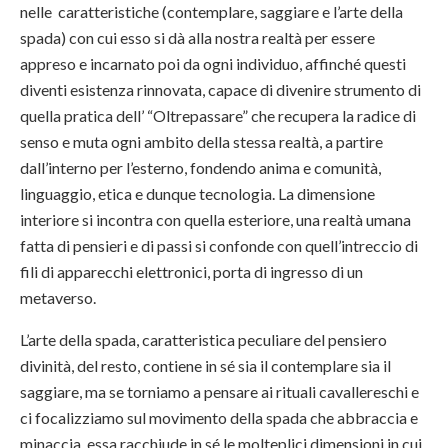
nelle caratteristiche (contemplare, saggiare e l’arte della
spada) con cui esso si dà alla nostra realtà per essere
appreso e incarnato poi da ogni individuo, affinché questi
diventi esistenza rinnovata, capace di divenire strumento di
quella pratica dell’ “Oltrepassare” che recupera la radice di
senso e muta ogni ambito della stessa realtà, a partire
dall’interno per l’esterno, fondendo anima e comunità,
linguaggio, etica e dunque tecnologia. La dimensione
interiore si incontra con quella esteriore, una realtà umana
fatta di pensieri e di passi si confonde con quell’intreccio di
fili di apparecchi elettronici, porta di ingresso di un
metaverso.
L’arte della spada, caratteristica peculiare del pensiero
divinità, del resto, contiene in sé sia il contemplare sia il
saggiare, ma se torniamo a pensare ai rituali cavallereschi e
ci focalizziamo sul movimento della spada che abbraccia e
minaccia, essa racchiude in sé le molteplici dimensioni in cui