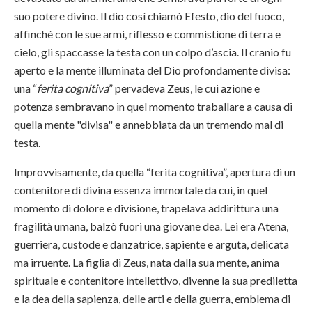
suo potere divino. Il dio così chiamò Efesto, dio del fuoco,
affinché con le sue armi, riflesso e commistione di terra e
cielo, gli spaccasse la testa con un colpo d’ascia. Il cranio fu
aperto e la mente illuminata del Dio profondamente divisa:
una “
ferita cognitiva
” pervadeva Zeus, le cui azione e
potenza sembravano in quel momento traballare a causa di
quella mente "divisa" e annebbiata da un tremendo mal di
testa.
Improvvisamente, da quella “ferita cognitiva”, apertura di un
contenitore di divina essenza immortale da cui, in quel
momento di dolore e divisione, trapelava addirittura una
fragilità umana, balzò fuori una giovane dea. Lei era Atena,
guerriera, custode e danzatrice, sapiente e arguta, delicata
ma irruente. La figlia di Zeus, nata dalla sua mente, anima
spirituale e contenitore intellettivo, divenne la sua prediletta
e la dea della sapienza, delle arti e della guerra, emblema di