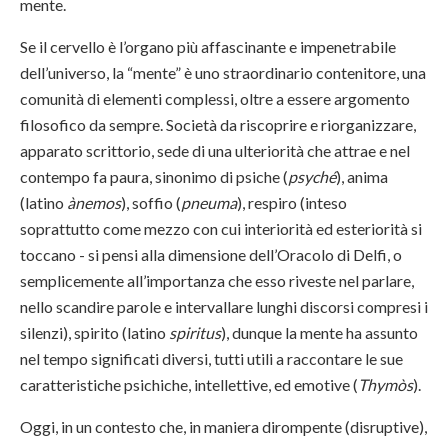
mente.
Se il cervello è l’organo più affascinante e impenetrabile
dell’universo, la “mente” è uno straordinario contenitore, una
comunità di elementi complessi, oltre a essere argomento
filosofico da sempre. Società da riscoprire e riorganizzare,
apparato scrittorio, sede di una ulteriorità che attrae e nel
contempo fa paura, sinonimo di psiche (
psyché
), anima
(latino
ànemos
), soffio (
pneuma
), respiro (inteso
soprattutto come mezzo con cui interiorità ed esteriorità si
toccano - si pensi alla dimensione dell’Oracolo di Delfi, o
semplicemente all’importanza che esso riveste nel parlare,
nello scandire parole e intervallare lunghi discorsi compresi i
silenzi), spirito (latino
spiritus
), dunque la mente ha assunto
nel tempo significati diversi, tutti utili a raccontare le sue
caratteristiche psichiche, intellettive, ed emotive (
Thymòs
).
Oggi, in un contesto che, in maniera dirompente (disruptive),