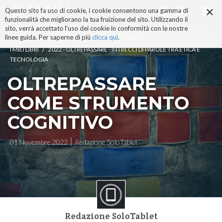
×
Salta
Questo sito fa uso di cookie, i cookie consentono una gamma di
ai
funzionalità che migliorano la tua fruizione del sito. Utilizzando il
contenuti.
sito, verrà accettato l'uso dei cookie in conformità con le nostre
|
linee guida. Per saperne di più
clicca qui
.
Salta
/
I MIEI LIBRI
2022 - OLTREPASSARE - INTRECCI DI PAROLE TRA ETICA E
alla
TECNOLOGIA
navigazione
OLTREPASSARE
COME STRUMENTO
COGNITIVO
01 Novembre 2022
Redazione SoloTablet
Redazione SoloTablet