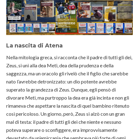
La nascita di Atena
Nella mitologia greca, si racconta che il padre di tutti gli dei,
Zeus, si unì alla dea Meti, dea della prudenza e della
saggezza, ma un oracolo gli rivelò che il figlio che sarebbe
nato l’avrebbe detronizzato: un dio potente avrebbe
superato la grandezza di Zeus. Dunque, egli pensò di
divorare Meti, ma purtroppo la dea era già incinta e non gli
rimaneva che aspettare la nascita di quel bambino ritenuto
così pericoloso. Un giorno, però, Zeus si alzò con un gran
mal di testa: il padre di tutti gli dei che niente e nessuno
poteva superare o sconfiggere, era improvvisamente
devastato da un’emicrania che sembrava più forte di ogni