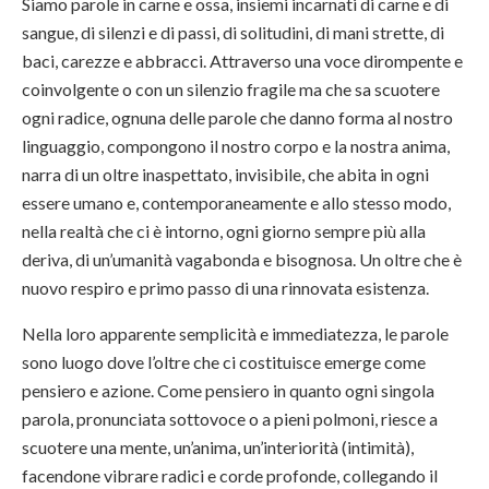
Siamo parole in carne e ossa, insiemi incarnati di carne e di
sangue, di silenzi e di passi, di solitudini, di mani strette, di
baci, carezze e abbracci. Attraverso una voce dirompente e
coinvolgente o con un silenzio fragile ma che sa scuotere
ogni radice, ognuna delle parole che danno forma al nostro
linguaggio, compongono il nostro corpo e la nostra anima,
narra di un oltre inaspettato, invisibile, che abita in ogni
essere umano e, contemporaneamente e allo stesso modo,
nella realtà che ci è intorno, ogni giorno sempre più alla
deriva, di un’umanità vagabonda e bisognosa. Un oltre che è
nuovo respiro e primo passo di una rinnovata esistenza.
Nella loro apparente semplicità e immediatezza, le parole
sono luogo dove l’oltre che ci costituisce emerge come
pensiero e azione. Come pensiero in quanto ogni singola
parola, pronunciata sottovoce o a pieni polmoni, riesce a
scuotere una mente, un’anima, un’interiorità (intimità),
facendone vibrare radici e corde profonde, collegando il