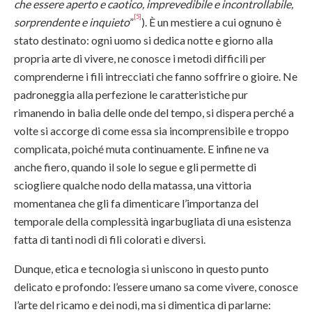
che essere aperto e caotico, imprevedibile e incontrollabile,
[5]
sorprendente e inquieto
”
). È un mestiere a cui ognuno è
stato destinato: ogni uomo si dedica notte e giorno alla
propria arte di vivere, ne conosce i metodi difficili per
comprenderne i fili intrecciati che fanno soffrire o gioire. Ne
padroneggia alla perfezione le caratteristiche pur
rimanendo in balia delle onde del tempo, si dispera perché a
volte si accorge di come essa sia incomprensibile e troppo
complicata, poiché muta continuamente. E infine ne va
anche fiero, quando il sole lo segue e gli permette di
sciogliere qualche nodo della matassa, una vittoria
momentanea che gli fa dimenticare l’importanza del
temporale della complessità ingarbugliata di una esistenza
fatta di tanti nodi di fili colorati e diversi.
Dunque, etica e tecnologia si uniscono in questo punto
delicato e profondo: l’essere umano sa come vivere, conosce
l’arte del ricamo e dei nodi, ma si dimentica di parlarne: