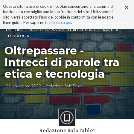
×
Salta
Questo sito fa uso di cookie, i cookie consentono una gamma di
ai
funzionalità che migliorano la tua fruizione del sito. Utilizzando il
contenuti.
sito, verrà accettato l'uso dei cookie in conformità con le nostre
|
linee guida. Per saperne di più
clicca qui
.
Salta
/
I MIEI LIBRI
2022 - OLTREPASSARE - INTRECCI DI PAROLE TRA ETICA E
alla
TECNOLOGIA
navigazione
Oltrepassare -
Intrecci di parole tra
etica e tecnologia
01 Novembre 2022
Redazione SoloTablet
Redazione SoloTablet