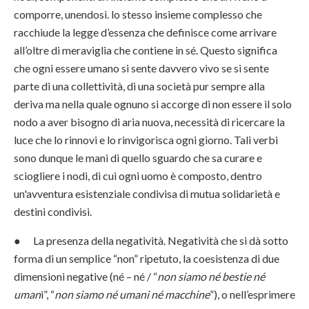
comporre, unendosi. lo stesso insieme complesso che
racchiude la legge d’essenza che definisce come arrivare
all’oltre di meraviglia che contiene in sé. Questo significa
che ogni essere umano si sente davvero vivo se si sente
parte di una collettività, di una società pur sempre alla
deriva ma nella quale ognuno si accorge di non essere il solo
nodo a aver bisogno di aria nuova, necessità di ricercare la
luce che lo rinnovi e lo rinvigorisca ogni giorno. Tali verbi
sono dunque le mani di quello sguardo che sa curare e
sciogliere i nodi, di cui ogni uomo è composto, dentro
un'avventura esistenziale condivisa di mutua solidarietà e
destini condivisi.
● La presenza della negatività. Negatività che si dà sotto
forma di un semplice “non” ripetuto, la coesistenza di due
dimensioni negative (né – né / “
non siamo né bestie né
uman
i”, “
non siamo né umani né macchine
”), o nell’esprimere