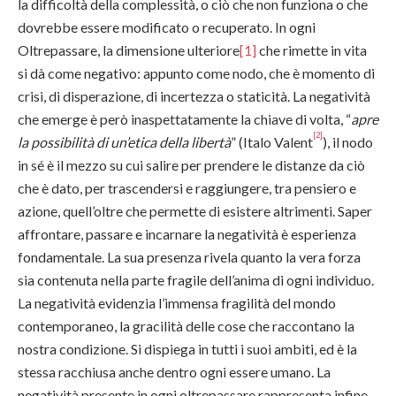
la difficoltà della complessità, o ciò che non funziona o che
dovrebbe essere modificato o recuperato. In ogni
Oltrepassare, la dimensione ulteriore
[1]
che rimette in vita
si dà come negativo: appunto come nodo, che è momento di
crisi, di disperazione, di incertezza o staticità. La negatività
che emerge è però inaspettatamente la chiave di volta, “
apre
[2]
la possibilità di un’etica della libertà
” (Italo Valent
), il nodo
in sé è il mezzo su cui salire per prendere le distanze da ciò
che è dato, per trascendersi e raggiungere, tra pensiero e
azione, quell’oltre che permette di esistere altrimenti. Saper
affrontare, passare e incarnare la negatività è esperienza
fondamentale. La sua presenza rivela quanto la vera forza
sia contenuta nella parte fragile dell’anima di ogni individuo.
La negatività evidenzia l’immensa fragilità del mondo
contemporaneo, la gracilità delle cose che raccontano la
nostra condizione. Si dispiega in tutti i suoi ambiti, ed è la
stessa racchiusa anche dentro ogni essere umano. La
negatività presente in ogni oltrepassare rappresenta infine