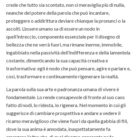
crede che tutto sia scontato, non si meraviglia più di nulla,
neanche del potere della parola che può incantare,
proteggere o addirittura deviare chiunque la pronunci o la
ascolti. L’essere umano sa di essere un nodo in
quell’intreccio, componente essenziale per il disegno di
bellezza che ne verrà fuori, ma rimane inerme, immobile,
ingabbiato nella passività dell’indifferenza e della lamentela
costante, dimenticando la sua capacità creativa e
trasformativa: egli è nodo che può pensare, agire e parlare e,
così, trasformare e continuamente rigenerare la realtà.
La parola sulla sua arte e padronanza umana di vivere è
fondamentale. Lo rende consapevole di fronte al suo caos
fatto di nodi, lo ridesta, lo rigenera. Nel momento in cui gli
suggerisce di cambiare prospettiva e andare a vedere il
ricamo meraviglioso che viene fuori da quella gabbia di fili,
dove la sua anima è annodata, inaspettatamente fa
emergere l’oltre che, di quel disegno apparente ne fa