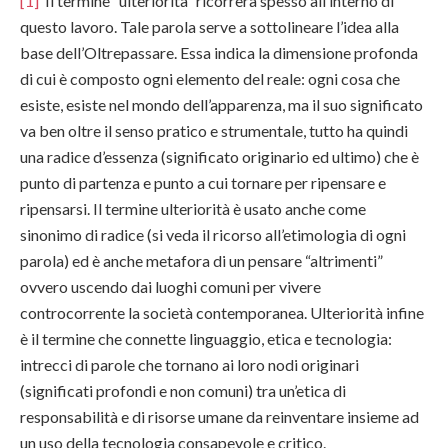
[1]
Il termine “ulteriorità” ricorrerà spesso all’interno di
questo lavoro. Tale parola serve a sottolineare l’idea alla
base dell’Oltrepassare. Essa indica la dimensione profonda
di cui è composto ogni elemento del reale: ogni cosa che
esiste, esiste nel mondo dell’apparenza, ma il suo significato
va ben oltre il senso pratico e strumentale, tutto ha quindi
una radice d’essenza (significato originario ed ultimo) che è
punto di partenza e punto a cui tornare per ripensare e
ripensarsi. Il termine ulteriorità è usato anche come
sinonimo di radice (si veda il ricorso all’etimologia di ogni
parola) ed è anche metafora di un pensare “altrimenti”
ovvero uscendo dai luoghi comuni per vivere
controcorrente la società contemporanea. Ulteriorità infine
è il termine che connette linguaggio, etica e tecnologia:
intrecci di parole che tornano ai loro nodi originari
(significati profondi e non comuni) tra un’etica di
responsabilità e di risorse umane da reinventare insieme ad
un uso della tecnologia consapevole e critico.