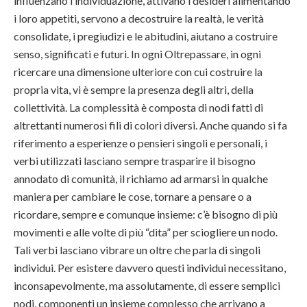
influenzano l’individuazione, attivano i desideri alimentando
i loro appetiti, servono a decostruire la realtà, le verità
consolidate, i pregiudizi e le abitudini, aiutano a costruire
senso, significati e futuri. In ogni Oltrepassare, in ogni
ricercare una dimensione ulteriore con cui costruire la
propria vita, vi è sempre la presenza degli altri, della
collettività. La complessità è composta di nodi fatti di
altrettanti numerosi fili di colori diversi. Anche quando si fa
riferimento a esperienze o pensieri singoli e personali, i
verbi utilizzati lasciano sempre trasparire il bisogno
annodato di comunità, il richiamo ad armarsi in qualche
maniera per cambiare le cose, tornare a pensare o a
ricordare, sempre e comunque insieme: c’è bisogno di più
movimenti e alle volte di più “dita” per sciogliere un nodo.
Tali verbi lasciano vibrare un oltre che parla di singoli
individui. Per esistere davvero questi individui necessitano,
inconsapevolmente, ma assolutamente, di essere semplici
nodi, componenti un insieme complesso che arrivano a