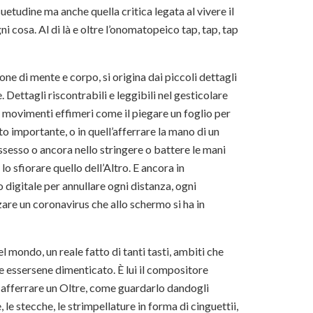
uetudine ma anche quella critica legata al vivere il
i cosa. Al di là e oltre l’onomatopeico tap, tap, tap
one di mente e corpo, si origina dai piccoli dettagli
Dettagli riscontrabili e leggibili nel gesticolare
i movimenti effimeri come il piegare un foglio per
o importante, o in quell’afferrare la mano di un
sesso o ancora nello stringere o battere le mani
 lo sfiorare quello dell’Altro. E ancora in
o digitale per annullare ogni distanza, ogni
zare un coronavirus che allo schermo si ha in
 mondo, un reale fatto di tanti tasti, ambiti che
e essersene dimenticato. È lui il compositore
afferrare un Oltre, come guardarlo dandogli
e stecche, le strimpellature in forma di cinguettii,