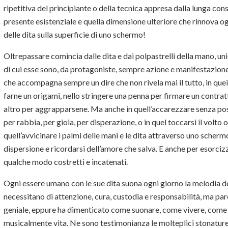
ripetitiva del principiante o della tecnica appresa dalla lunga cons
presente esistenziale e quella dimensione ulteriore che rinnova ogn
delle dita sulla superficie di uno schermo!
Oltrepassare comincia dalle dita e dai polpastrelli della mano, uni
di cui esse sono, da protagoniste, sempre azione e manifestazione. 
che accompagna sempre un dire che non rivela mai il tutto, in que
farne un origami, nello stringere una penna per firmare un contratt
altro per aggrapparsene. Ma anche in quell’accarezzare senza pos
per rabbia, per gioia, per disperazione, o in quel toccarsi il volto o
quell’avvicinare i palmi delle mani e le dita attraverso uno scherm
dispersione e ricordarsi dell’amore che salva. E anche per esorciz
qualche modo costretti e incatenati.
Ogni essere umano con le sue dita suona ogni giorno la melodia del
necessitano di attenzione, cura, custodia e responsabilità, ma par
geniale, eppure ha dimenticato come suonare, come vivere, come 
musicalmente vita. Ne sono testimonianza le molteplici stonature, l