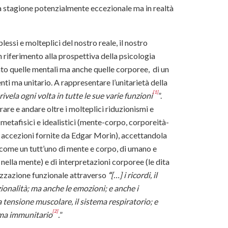
na stagione potenzialmente eccezionale ma in realtà
essi e molteplici del nostro reale, il nostro
 riferimento alla prospettiva della psicologia
nto quelle mentali ma anche quelle corporee, di un
i ma unitario. A rappresentare l’unitarietà della
[1]
 rivela ogni volta in tutte le sue varie funzioni
”.
are e andare oltre i molteplici riduzionismi e
etafisici e idealistici (mente-corpo, corporeità-
 accezioni fornite da Edgar Morin), accettandola
a come un tutt’uno di mente e corpo, di umano e
 nella mente) e di interpretazioni corporee (le dita
anizzazione funzionale attraverso
“
[…] i ricordi, il
azionalità; ma anche le emozioni; e anche i
a tensione muscolare, il sistema respiratorio; e
[2]
tema immunitario
.
”