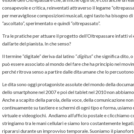
consapevole e critica, reinventati attraverso il legame “oltrepass
per meravigliose composizioni musicali, ogni tasto ha bisogno d
“ascoltato”, sperimentato e quindi “oltrepassato”.
Tra le pratiche per attuare il progetto dell’Oltrepassare infatti vi 
dall’arte del pianista. In che senso?
Il termine “digitale” deriva dal latino “
digitus
” che significa dito, 
può essere associato al mondo del fare che ha principio nel movi
perché ritrova senso a partire dalle dita umane che lo percuotono
Le dita sono oggi protagoniste assolute del mondo della documani
dello smartphone nel 2007 e poi del tablet nel 2010 non abbiamo 
Anche a scapito della parola, della voce, della comunicazione no
continuamente su tastiere e schermi di ogni tipo e forma, usiamo 
virtuale e videogiochi. Andiamo all’ufficio postale e clicchiamo con
stringiamo tra le mani cellulari e siamo loro costantemente legati
ripararsi durante un improvviso temporale. Suoniamo il pianofor