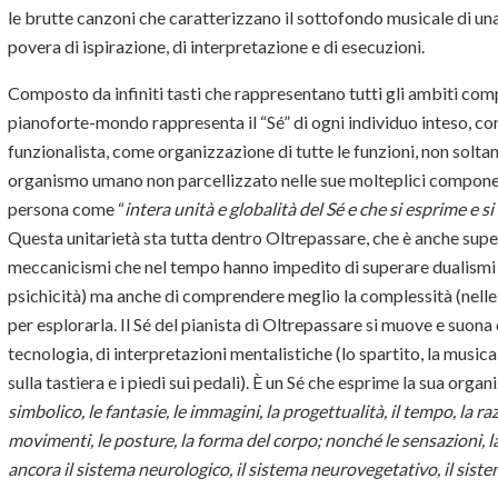
le brutte canzoni che caratterizzano il sottofondo musicale di u
povera di ispirazione, di interpretazione e di esecuzioni.
Composto da infiniti tasti che rappresentano tutti gli ambiti compl
pianoforte-mondo rappresenta il “Sé” di ogni individuo inteso, con
funzionalista, come organizzazione di tutte le funzioni, non solta
organismo umano non parcellizzato nelle sue molteplici component
persona come “
intera unità e globalità del Sé e che si esprime e si
Questa unitarietà sta tutta dentro Oltrepassare, che è anche super
meccanicismi che nel tempo hanno impedito di superare dualismi m
psichicità) ma anche di comprendere meglio la complessità (nelle
per esplorarla. Il Sé del pianista di Oltrepassare si muove e suon
tecnologia, di interpretazioni mentalistiche (lo spartito, la musica
sulla tastiera e i piedi sui pedali). È un Sé che esprime la sua org
simbolico, le fantasie, le immagini, la progettualità, il tempo, la r
movimenti, le posture, la forma del corpo; nonché le sensazioni, l
ancora il sistema neurologico, il sistema neurovegetativo, il sis