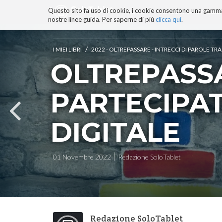
Questo sito fa uso di cookie, i cookie consentono una gamma di
BLOG
TECNOCONSAPEVOLEZZ
nostre linee guida. Per saperne di più
clicca qui
.
Salta
ai
contenuti.
/
I MIEI LIBRI
2022 - OLTREPASSARE - INTRECCI DI PAROLE TR
|
OLTREPASSA
Salta
alla
navigazione
PARTECIPA
DIGITALE
01 Novembre 2022
Redazione SoloTablet
Redazione SoloTablet