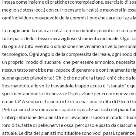
Intesa come insieme di pratiche (contemplazione, esercizio di so
meglio sé stessi ecc.) con cui ripensare la realtà e muoversi in es
ogni individuo consapevole della commistione che caratterizza l
Immaginiamo la nostra realtà come un infinito pianoforte composto
tutte parti dello stesso meraviglioso strumento musicale. Ogni 
da ogni ambito, evento o situazione che viviamo a livello personale
tecnologico. Ogni angolo della complessità del reale, ogni nodo de
un proprio “modo di suonare” che, per essere armonico, necessita di
nessun tasto sarebbe mai capace di generare e continuamente rig
suona questo pianoforte? Chi è che ne sfiora i tasti, chi è che da lo
incarnandolo, alle volte trovandolo troppo acuto o “stonato” e qui
sperimentandone la ricchezza e l’ispirazione per creare nuova mus
umanità? A suonare il pianoforte di scena sono le dita di Glenn G
Petrucciani che si muovono rapide e ispirate sui tasti del pianofo
l’interpretazione del pianista e a rievocare il suono in modo ritua
loro dita, fatte di pelle, nervi e ossa, percosso e usato da ciascu
attuale. Le dita dei pianisti moltitudine sono voci, passi, speranze,