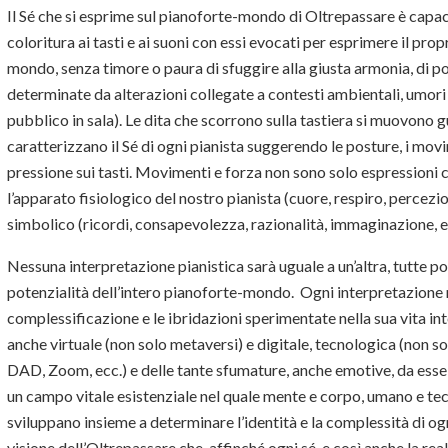
Il Sé che si esprime sul pianoforte-mondo di Oltrepassare è capac
coloritura ai tasti e ai suoni con essi evocati per esprimere il prop
mondo, senza timore o paura di sfuggire alla giusta armonia, di po
determinate da alterazioni collegate a contesti ambientali, umori p
pubblico in sala). Le dita che scorrono sulla tastiera si muovono g
caratterizzano il Sé di ogni pianista suggerendo le posture, i movi
pressione sui tasti. Movimenti e forza non sono solo espressioni 
l’apparato fisiologico del nostro pianista (cuore, respiro, percezio
simbolico (ricordi, consapevolezza, razionalità, immaginazione, e
Nessuna interpretazione pianistica sarà uguale a un’altra, tutte p
potenzialità dell’intero pianoforte-mondo. Ogni interpretazione ra
complessificazione e le ibridazioni sperimentate nella sua vita inte
anche virtuale (non solo metaversi) e digitale, tecnologica (non 
DAD, Zoom, ecc.) e delle tante sfumature, anche emotive, da esse
un campo vitale esistenziale nel quale mente e corpo, umano e tec
sviluppano insieme a determinare l’identità e la complessità di ogn
visione dell’Oltrepassare che, affinché ogni sé, e così anche la rea