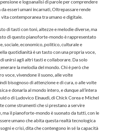
spensione e logoanalisi di parole per comprendere
sa da esseri umani incarnati, Oltrepassare rende
a vita contemporanea tra umano e digitale.
 di tasti con toni, altezze e melodie diverse, ma
tasto di questo pianoforte-mondo è rappresentato
, sociale, economico, politico, culturale e
lla quotidianità è un tasto con una propria voce,
 unirsi agli altri tasti e collaborare. Da solo
enerare la melodia del mondo. Chi è però che
ro voce, vivendone il suono, alle volte
ndi bisognoso di attenzione e di cura, o alle volte
ica e donarla al mondo intero, e dunque all’intera
ould o di Ludovico Einaudi, di Chick Corea e Michel
rte come strumenti che si prestano a servire
le, ma il pianoforte-mondo è suonato da tutti, con le
n essere umano che abita questa realtà tecnologica
 sogni e crisi, dita che contengono in sé la capacità