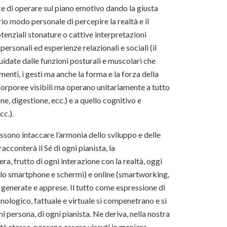
e di operare sul piano emotivo dando la giusta
rio modo personale di percepire la realtà e il
tenziali stonature o cattive interpretazioni
ersonali ed esperienze relazionali e sociali (il
uidate dalle funzioni posturali e muscolari che
menti, i gesti ma anche la forma e la forza della
corporee visibili ma operano unitariamente a tutto
ne, digestione, ecc.) e a quello cognitivo e
cc.).
ossono intaccare l’armonia dello sviluppo e delle
cconterà il Sé di ogni pianista, la
ra, frutto di ogni interazione con la realtà, oggi
solo smartphone e schermi) e online (smartworking,
 generate e apprese. Il tutto come espressione di
nologico, fattuale e virtuale si compenetrano e si
i persona, di ogni pianista. Ne deriva, nella nostra
ltà stessa, possano essere vissuti in maniera