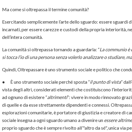
Ma come si oltrepassa il termine comunità?
Esercitando semplicemente l’arte dello sguardo: essere sguardi di 
incarnati, per essere carezze e custodi della propria interiorità, 
dell’intera comunità.
La comunità si oltrepassa tornando a guardarla: “
La communio è qu
si tocca l’io di una persona senza volerlo analizzare o studiare, m
Quindi, Oltrepassare è uno strumento sociale e politico che cond
● È uno strumento sociale perché sposta “
il punto di vista
” dall
vista degli altri, considerati elementi che costituiscono l’interior
ad ognuno di esistere “
altrimenti
”: vivere in modo rinnovato grazi
di quelle e da esse strettamente dipendenti e connessi. Oltrepass
esplorazioni comunitarie, è portatore di giustizia e creatore di 
sociale insegna a ogni sguardo umano a divenire un
essere altrime
proprio sguardo che è sempre rivolto all’"altro da sé", unica via pe