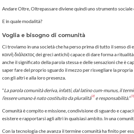
Andare Oltre, Oltrepassare diviene quindi uno strumento sociale e
E in quale modalità?
Voglia e bisogno di comunità
Ci troviamo in una società che ha perso prima di tutto il senso di
κοινὴ διάλεκτος dei greci antichi) capace di dare forma a ritualit
anche il significato della parola stessa e delle sensazioni che è c
saper fare del proprio sguardo il mezzo per risvegliare la propria 
con gli altri e alla loro presenza.
“
La parola comunità deriva, infatti, dal latino cum-munus, il ter
[2]
[3]
l’essere umano è nato costituito da pluralità
e responsabilità.
”
Comunità è compito e missione, condivisione di sguardo e capacit
esistere e rapportarsi agli altri in qualsiasi ambito. In una comuni
Con la tecnologia che avanza il termine comunità ha finito per ess