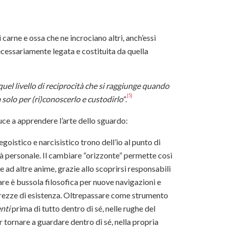
carne e ossa che ne incrociano altri, anch’essi
necessariamente legata e costituita da quella
el livello di reciprocità che si raggiunge quando
[5]
a solo per (ri)conoscerlo e custodirlo
”.
uce a apprendere l’arte dello sguardo:
’egoistico e narcisistico trono dell’io al punto di
ità personale. Il cambiare “orizzonte” permette così
e ad altre anime, grazie allo scoprirsi responsabili
are è bussola filosofica per nuove navigazioni e
carezze di esistenza. Oltrepassare come strumento
nti
prima di tutto dentro di sé, nelle rughe del
r tornare a guardare dentro di sé, nella propria