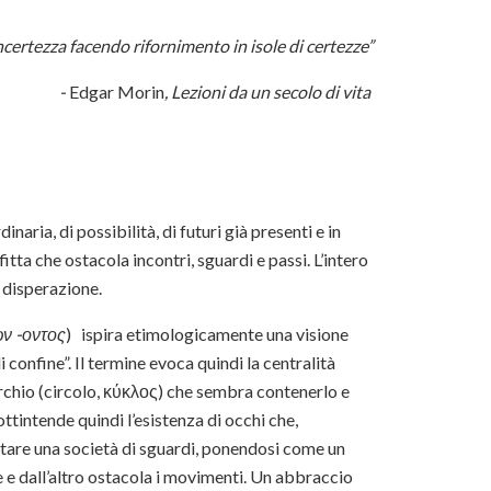
ncertezza facendo rifornimento in isole di certezze”
-
Edgar Morin
, Lezioni da un secolo di vita
ria, di possibilità, di futuri già presenti e in
tta che ostacola incontri, sguardi e passi. L’intero
 disperazione.
ν -οντος
)
ispira etimologicamente una visione
i confine”. Il termine evoca quindi la centralità
rchio (circolo, κύκλος) che sembra contenerlo e
ttintende quindi l’esistenza di occhi che,
itare una società di sguardi, ponendosi come un
e dall’altro ostacola i movimenti. Un abbraccio