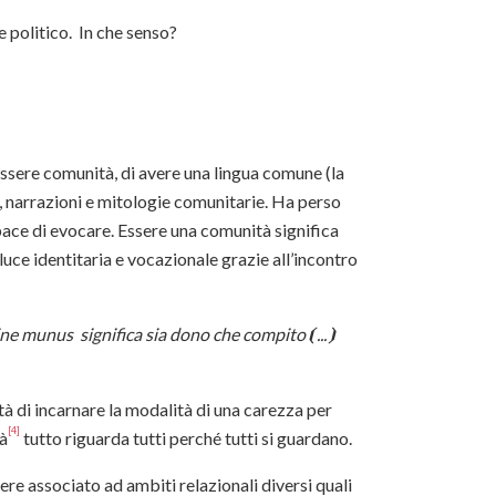
 politico. In che senso?
 essere comunità, di avere una lingua comune (la
à, narrazioni e mitologie comunitarie. Ha perso
apace di evocare. Essere una comunità significa
luce identitaria e vocazionale grazie all’incontro
mine munus significa sia dono che compito
⦗
...
⦘
à di incarnare la modalità di una carezza per
[4]
tà
tutto riguarda tutti perché tutti si guardano.
ere associato ad ambiti relazionali diversi quali