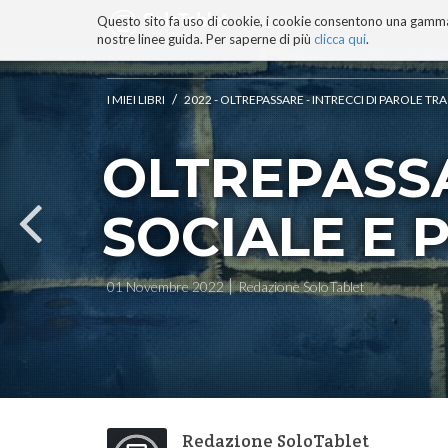
Questo sito fa uso di cookie, i cookie consentono una gamma di
BLOG
TECNOCONSAPEVOLEZZ
nostre linee guida. Per saperne di più
clicca qui
.
Salta
ai
contenuti.
/
I MIEI LIBRI
2022 - OLTREPASSARE - INTRECCI DI PAROLE TR
|
Salta
OLTREPASS
alla
navigazione
SOCIALE E 
01 Novembre 2022
Redazione SoloTablet
Redazione SoloTablet