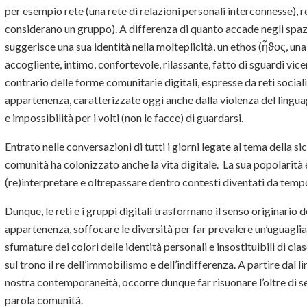
per esempio rete (una rete di relazioni personali interconnesse​​), r
considerano un gruppo). A differenza di quanto accade negli spazi 
suggerisce una sua identità nella molteplicità, un ethos (ἦϑος, una
accogliente, intimo, confortevole, rilassante, fatto di sguardi vic
contrario delle forme comunitarie digitali, espresse da reti socia
appartenenza, caratterizzate oggi anche dalla violenza del linguag
e impossibilità per i volti (non le facce) di guardarsi.
Entrato nelle conversazioni di tutti i giorni legate al tema della sic
comunità ha colonizzato anche la vita digitale. La sua popolarità
(re)interpretare e oltrepassare dentro contesti diventati da tempo
Dunque, le reti e i gruppi digitali trasformano il senso originario
appartenenza, soffocare le diversità per far prevalere un’uguaglia
sfumature dei colori delle identità personali e insostituibili di ci
sul trono il re dell’immobilismo e dell’indifferenza. A partire dal
nostra contemporaneità, occorre dunque far risuonare l’oltre di s
parola comunità.