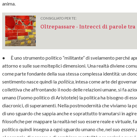
anima.
CONSIGLIATO PER TE:
Oltrepassare - Intrecci di parole tra
● È uno strumento politico “militante” di svelamento perché apre 
attorno e sulle sue molteplici dimensioni. Una realtà diviene com
come parte fondante della sua stessa complessa identità: un dono
sentimento nasce quindi la
politica
, intesa come arte del governa
collettiva che
affrontando il nodo delle relazioni umane, si fa azio
umano (l’uomo politico di Aristotele) la politica ha bisogno di ess
diacronici, di superamenti. Nella postmodernità che viviamo la pol
di uno sguardo che sappia anche e soprattutto tramutarsi in agire,
filosofiche per mappare la realtà nel suo essere reale e virtuale,
politico quindi insegna a ogni sguardo umano che, nel suo
essere 