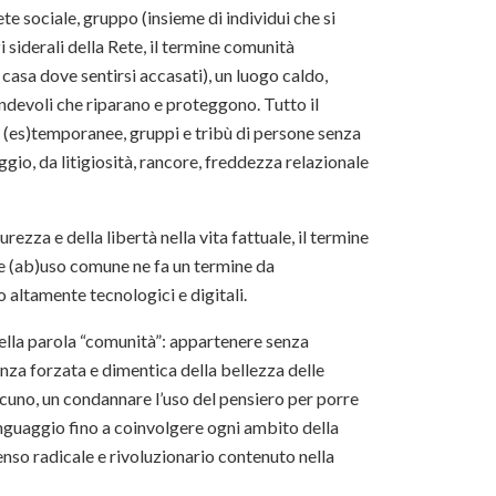
ete sociale, gruppo (insieme di individui che si
siderali della Rete, il termine comunità
 casa dove sentirsi accasati), un luogo caldo,
endevoli che riparano e proteggono. Tutto il
li (es)temporanee, gruppi e tribù di persone senza
gio, da litigiosità, rancore, freddezza relazionale
urezza e della libertà nella vita fattuale, il termine
 e (ab)uso comune ne fa un termine da
 altamente tecnologici e digitali.
 della parola “comunità”: appartenere senza
nza forzata e dimentica della bellezza delle
ascuno, un condannare l’uso del pensiero per porre
 linguaggio fino a coinvolgere ogni ambito della
enso radicale e rivoluzionario contenuto nella