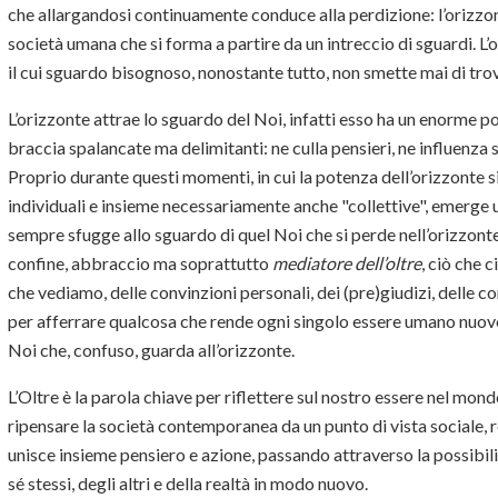
che allargandosi continuamente conduce alla perdizione: l’orizzo
società umana che si forma a partire da un intreccio di sguardi. 
il cui sguardo bisognoso, nonostante tutto, non smette mai di trova
L’orizzonte attrae lo sguardo del Noi, infatti esso ha un enorme po
braccia spalancate ma delimitanti: ne culla pensieri, ne influenza 
Proprio durante questi momenti, in cui la potenza dell’orizzonte s
individuali e insieme necessariamente anche "collettive", emerge u
sempre sfugge allo sguardo di quel Noi che si perde nell’orizzonte
confine, abbraccio ma soprattutto
mediatore dell’oltre
, ciò che c
che vediamo, delle convinzioni personali, dei (pre)giudizi, delle co
per afferrare qualcosa che rende ogni singolo essere umano nuovo
Noi che, confuso, guarda all’orizzonte.
L’Oltre è la parola chiave per riflettere sul nostro essere nel mond
ripensare la società contemporanea da un punto di vista sociale, re
unisce insieme pensiero e azione, passando attraverso la possibili
sé stessi, degli altri e della realtà in modo nuovo.