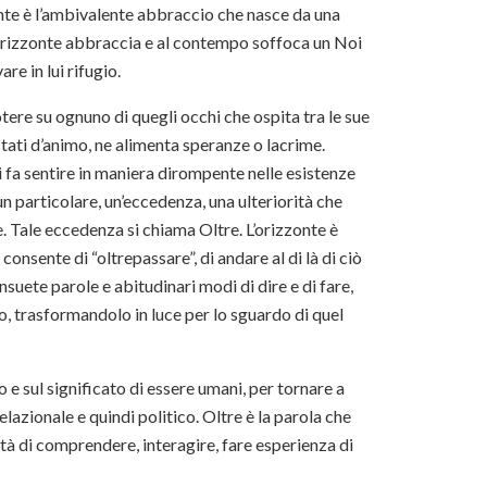
nte è l’ambivalente abbraccio che nasce da una
L’orizzonte abbraccia e al contempo soffoca un Noi
re in lui rifugio.
tere su ognuno di quegli occhi che ospita tra le sue
stati d’animo, ne alimenta speranze o lacrime.
i fa sentire in maniera dirompente nelle esistenze
n particolare, un’eccedenza, una ulteriorità che
. Tale eccedenza si chiama Oltre. L’orizzonte è
i consente di “oltrepassare”, di andare al di là di ciò
nsuete parole e abitudinari modi di dire e di fare,
, trasformandolo in luce per lo sguardo di quel
o e sul significato di essere umani, per tornare a
lazionale e quindi politico. Oltre è la parola che
tà di comprendere, interagire, fare esperienza di