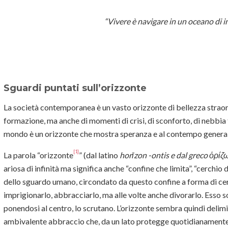
“Vivere è navigare in un oceano di i
Sguardi puntati sull’orizzonte
La società contemporanea è un vasto orizzonte di bellezza straordina
formazione, ma anche di momenti di crisi, di sconforto, di nebbia fi
mondo è un orizzonte che mostra speranza e al contempo genera
[1]
La parola “orizzonte
” (dal latino
horīzon -ontis e dal greco
ὁ
ρ
ί
ζω
ariosa di infinità ma significa anche “confine che limita”, “cerchio d
dello sguardo umano, circondato da questo confine a forma di ce
imprigionarlo, abbracciarlo, ma alle volte anche divorarlo. Esso so
ponendosi al centro, lo scrutano. L’orizzonte sembra quindi delim
ambivalente abbraccio che, da un lato protegge quotidianamente 