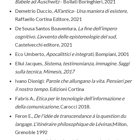
Babele ad Auschwitz
- Bollati Boringhieri, 2021
Demetrio Duccio,
All’antica- Una maniera di esistere
,
Raffaello Cortina Editore, 2021
De Sousa Santos Boaventura,
La fine dell’impero
cognitivo. L’avvento delle epistemologie del sud
,
Castelvecchi editore, 2021
Eco Umberto,
Apocalittici e integrati
, Bompiani, 2001
Ellul Jacques,
Sistema, testimonianza, immagine. Saggi
sulla tecnica, Mimesis, 2017
Ivano Dionigi:
Parole che allungano la vita. Pensieri per
il nostro tempo
. Edizioni Cortina
Fabris A.,
Etica per le tecnologie dell’informazione e
della comunicazione
, Carocci 2018.
Feron E.,
De l'idée de transcendance à la question du
langage.
L'itinéraire philosophique de
Lévinas
,Millon,
Grenoble 1992