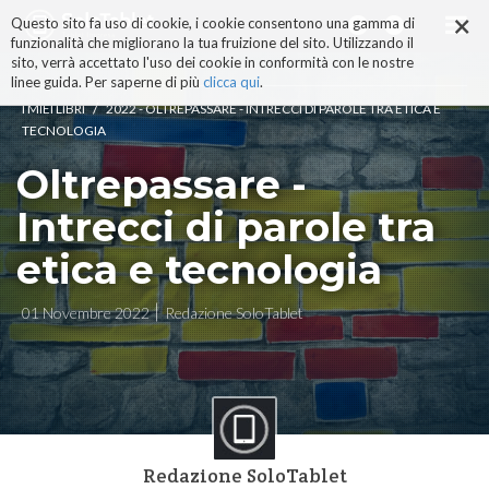
×
Salta
Questo sito fa uso di cookie, i cookie consentono una gamma di
ai
funzionalità che migliorano la tua fruizione del sito. Utilizzando il
contenuti.
sito, verrà accettato l'uso dei cookie in conformità con le nostre
|
linee guida. Per saperne di più
clicca qui
.
Salta
/
I MIEI LIBRI
2022 - OLTREPASSARE - INTRECCI DI PAROLE TRA ETICA E
alla
TECNOLOGIA
navigazione
Oltrepassare -
Intrecci di parole tra
etica e tecnologia
01 Novembre 2022
Redazione SoloTablet
Redazione SoloTablet