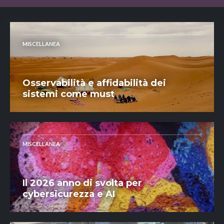
MISCELLANEA
Osservabilità e affidabilità dei
sistemi come must
MISCELLANEA
Il 2026 anno di svolta per
cybersicurezza e AI