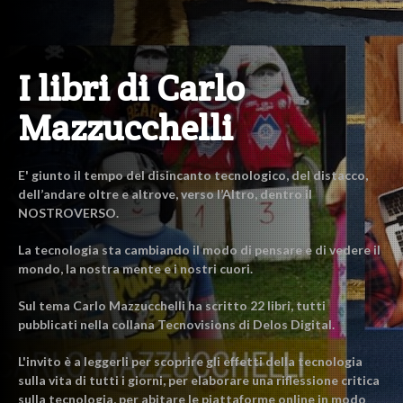
I libri di Carlo
Mazzucchelli
E' giunto il tempo del disincanto tecnologico, del distacco,
dell’andare oltre e altrove, verso l’Altro, dentro il
NOSTROVERSO.
La tecnologia sta cambiando il modo di pensare e di vedere il
mondo, la nostra mente e i nostri cuori.
Sul tema Carlo Mazzucchelli ha scritto 22 libri, tutti
pubblicati nella collana Tecnovisions di Delos Digital.
L'invito è a leggerli per scoprire gli effetti della tecnologia
sulla vita di tutti i giorni, per elaborare una riflessione critica
sulla tecnologia, per abitare le piattaforme online in modo