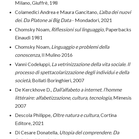
Milano, Giuffrè, 198
Colamedici Andrea e Maura Gancitano,
L’alba dei nuovi
dei. Da Platone ai Big Data
- Mondadori, 2021
Chomsky Noam,
Riflessioni sul linguaggio
, Paperbacks
Einaudi 1981
Chomsky Noam,
Linguaggio e problemi della
conoscenza
, Il Mulino 2016
Vanni Codeluppi,
La vetrinizzazione della vita sociale. Il
processo di spettacolarizzazione degli individui e della
società
, Bollati Boringhieri, 2007
De Kerckhove D.,
Dall’alfabeto a internet. l’homme
littéraire: alfabetizzazione, cultura, tecnologia
, Mimesis
2007
Descola Philippe,
Oltre natura e cultura
, Cortina
Editore, 2021
Di Cesare Donatella,
Utopia del comprendere. Da