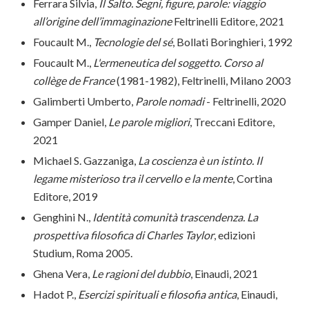
Ferrara Silvia,
Il Salto. Segni, figure, parole: viaggio
all’origine dell’immaginazione
Feltrinelli Editore, 2021
Foucault M.,
Tecnologie del sé
, Bollati Boringhieri, 1992
Foucault M.,
L'ermeneutica del soggetto. Corso al
collège de France
(1981-1982), Feltrinelli, Milano 2003
Galimberti Umberto,
Parole nomadi
- Feltrinelli, 2020
Gamper Daniel,
Le parole migliori
, Treccani Editore,
2021
Michael S. Gazzaniga,
La coscienza è un istinto. Il
legame misterioso tra il cervello e la mente
, Cortina
Editore, 2019
Genghini N.,
Identità comunità trascendenza. La
prospettiva filosofica di Charles Taylor
, edizioni
Studium, Roma 2005.
Ghena Vera,
Le ragioni del dubbio
, Einaudi, 2021
Hadot P.,
Esercizi spirituali e filosofia antica
, Einaudi,