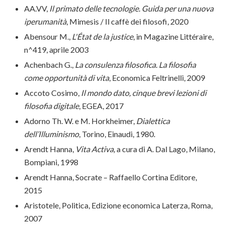
AA.VV,
Il primato delle tecnologie.
Guida per una nuova
iperumanità
, Mimesis / Il caffè dei filosofi, 2020
Abensour M.,
L'État de la justice
, in Magazine Littéraire,
n^419, aprile 2003
Achenbach G.,
La consulenza filosofica. La filosofia
come opportunità di vita
, Economica Feltrinelli, 2009
Accoto Cosimo,
Il mondo dato, cinque brevi lezioni di
filosofia digitale
, EGEA, 2017
Adorno Th. W. e M. Horkheimer,
Dialettica
dell’Illuminismo
, Torino, Einaudi, 1980.
Arendt Hanna,
Vita Activa,
a cura di A. Dal Lago, Milano,
Bompiani, 1998
Arendt Hanna, Socrate – Raffaello Cortina Editore,
2015
Aristotele, Politica, Edizione economica Laterza, Roma,
2007