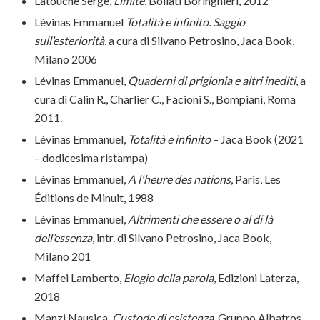
Latouche Serge,
Limite
, Bollati Boringhieri, 2012
Lévinas Emmanuel
Totalità e infinito. Saggio
sull’esteriorità
, a cura di Silvano Petrosino, Jaca Book,
Milano 2006
Lévinas Emmanuel,
Quaderni di prigionia e altri inediti
, a
cura di Calin R., Charlier C., Facioni S., Bompiani, Roma
2011.
Lévinas Emmanuel,
Totalità e infinito
– Jaca Book (2021
– dodicesima ristampa)
Lévinas Emmanuel,
A l'heure des nations
, Paris, Les
Éditions de Minuit, 1988
Lévinas Emmanuel,
Altrimenti che essere o al di là
dell’essenza
, intr. di Silvano Petrosino, Jaca Book,
Milano 201
Maffei Lamberto,
Elogio della parola
, Edizioni Laterza,
2018
Manzi Nausica,
Custode di esistenza,
Gruppo Albatros,