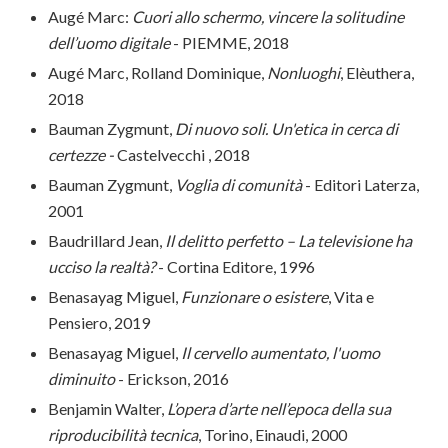
Augé Marc:
Cuori allo schermo, vincere la solitudine
dell’uomo digitale
- PIEMME, 2018
Augé Marc, Rolland Dominique,
Nonluoghi
, Elèuthera,
2018
Bauman Zygmunt,
Di nuovo soli. Un'etica in cerca di
certezze -
Castelvecchi , 2018
Bauman Zygmunt,
Voglia di comunità
- Editori Laterza,
2001
Baudrillard Jean,
Il delitto perfetto – La televisione ha
ucciso la realtà?
- Cortina Editore, 1996
Benasayag Miguel,
Funzionare o esistere
, Vita e
Pensiero, 2019
Benasayag Miguel,
Il cervello aumentato, l'uomo
diminuito
- Erickson, 2016
Benjamin Walter,
L’opera d’arte nell’epoca della sua
riproducibilità tecnica
, Torino, Einaudi, 2000