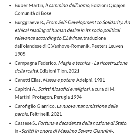
Buber Martin,
Il cammino dell’uomo
, Edizioni Qiqajon
Comunità di Bose
Burggraeve R.,
From Self-Development to Solidarity. An
ethical reading of human desire in its socio.political
relevance according to E.
Lévinas
, traduzione
dall'olandese di C.Vanhove-Romanik, Peeters,Leuven
1985
Campagna Federico,
Magia e tecnica - La ricostruzione
della realtà,
Edizioni Tlon, 2021
Canetti Elias,
Massa e potere
, Adelphi, 1981
Capitini A.,
Scritti filosofici e religiosi
, a cura di M.
Martini, Protagon, Perugia 1994
Carofiglio Gianrico,
La nuova manomissione delle
parole
, Feltrinelli, 2021
Cassese S.,
Fortuna e decadenza della nozione di Stato
,
in «
Scritti in onore di Massimo Severo Giannini
»,