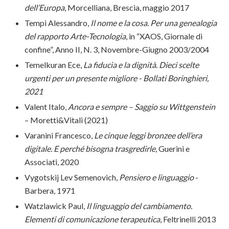
dell’Europa
, Morcelliana, Brescia, maggio 2017
Tempi Alessandro,
Il nome e la cosa. Per una genealogia
del rapporto Arte-Tecnologia
, in “XAOS, Giornale di
confine”, Anno II, N. 3, Novembre-Giugno 2003/2004
Temelkuran Ece,
La fiducia e la dignità. Dieci scelte
urgenti per un presente migliore - Bollati Boringhieri,
2021
Valent Italo,
Ancora e sempre – Saggio su Wittgenstein
– Moretti&Vitali (2021)
Varanini Francesco,
Le cinque leggi bronzee dell’era
digitale. E perché bisogna trasgredirle
, Guerini e
Associati, 2020
Vygotskij Lev Semenovich,
Pensiero e linguaggio
-
Barbera, 1971
Watzlawick Paul,
Il linguaggio del cambiamento.
Elementi di comunicazione terapeutica
, Feltrinelli 2013