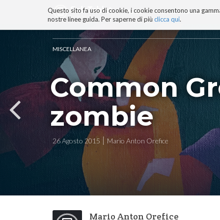
Questo sito fa uso di cookie, i cookie consentono una gamma di
BLOG
TECNOCONSAPEVOLEZZ
nostre linee guida. Per saperne di più
clicca qui
.
Salta
ai
contenuti.
MISCELLANEA
|
Salta
Common Gro
alla
navigazione
zombie
26 Agosto 2015
Mario Anton Orefice
Mario Anton Orefice