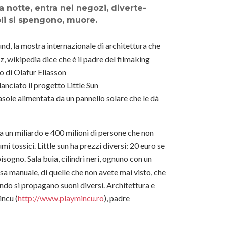
a notte, entra nei negozi, diverte-
oli si spengono, muore.
nd, la mostra internazionale di architettura che
uz, wikipedia dice che è il padre del filmaking
lo di Olafur Eliasson
lanciato il progetto Little Sun
rasole alimentata da un pannello solare che le dà
a a un miliardo e 400 milioni di persone che non
mi tossici. Little sun ha prezzi diversi: 20 euro se
isogno. Sala buia, cilindri neri, ognuno con un
ssa manuale, di quelle che non avete mai visto, che
ondo si propagano suoni diversi. Architettura e
incu (
http://www.playmincu.ro
), padre