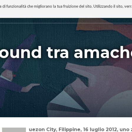
 funzionalità che migliorano la tua fruizione del sito. Utilizzando il sito, ver
A
TECNOBIBLIOGRAFIA
I MIEI LIBRI
PROGETTO
und tra amach