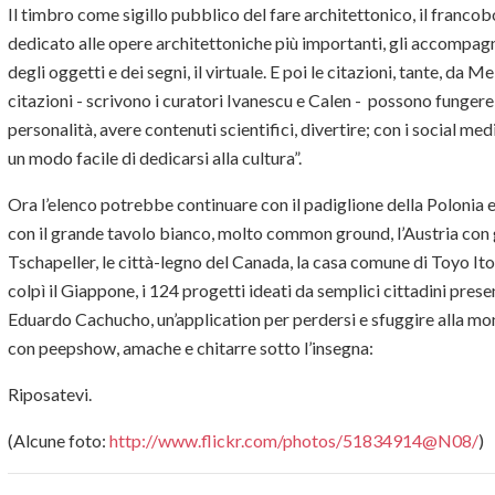
Il timbro come sigillo pubblico del fare architettonico, il franco
dedicato alle opere architettoniche più importanti, gli accompag
degli oggetti e dei segni, il virtuale. E poi le citazioni, tante, da 
citazioni - scrivono i curatori Ivanescu e Calen - possono funge
personalità, avere contenuti scientifici, divertire; con i social m
un modo facile di dedicarsi alla cultura”.
Ora l’elenco potrebbe continuare con il padiglione della Polonia e i
con il grande tavolo bianco, molto common ground, l’Austria con gl
Tschapeller, le città-legno del Canada, la casa comune di Toyo Ito
colpì il Giappone, i 124 progetti ideati da semplici cittadini present
Eduardo Cachucho, un’application per perdersi e sfuggire alla mon
con peepshow, amache e chitarre sotto l’insegna:
Riposatevi.
(Alcune foto:
http://www.flickr.com/photos/51834914@N08/
)