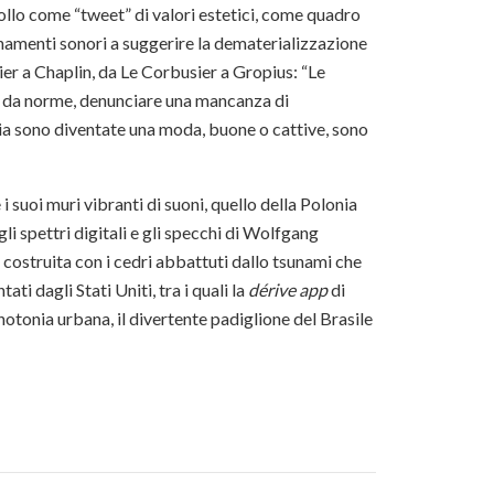
bollo come “tweet” di valori estetici, come quadro
namenti sonori a suggerire la dematerializzazione
Meier a Chaplin, da Le Corbusier a Gropius: “Le
re da norme, denunciare una mancanza di
edia sono diventate una moda, buone o cattive, sono
 suoi muri vibranti di suoni, quello della Polonia
i spettri digitali e gli specchi di Wolfgang
 costruita con i cedri abbattuti dallo tsunami che
ati dagli Stati Uniti, tra i quali la
dérive app
di
otonia urbana, il divertente padiglione del Brasile