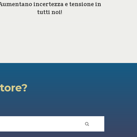
Aumentano incertezza e tensione in
Perc
tutti noi!
atore?