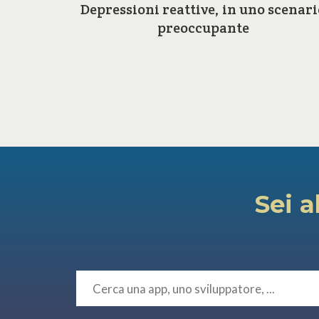
a e le
Depressioni reattive, in uno scenari
ilosofia
preoccupante
Sei a