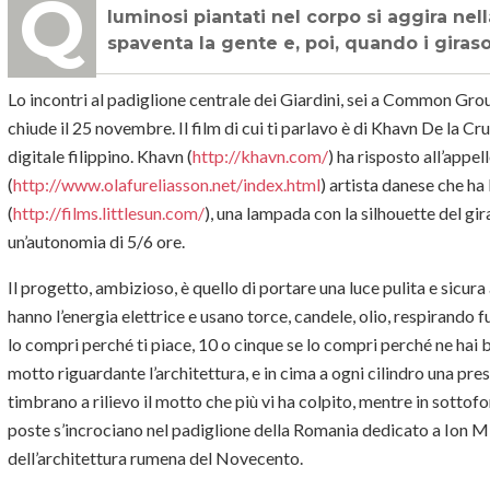
Quezon City, Filippine, 16 luglio 2012, uno zombiedrago, con piccoli girasoli
luminosi piantati nel corpo si aggira nell
spaventa la gente e, poi, quando i giras
Lo incontri al padiglione centrale dei Giardini, sei a Common Grou
chiude il 25 novembre. Il film di cui ti parlavo è di Khavn De la Cr
digitale filippino. Khavn (
http://khavn.com/
) ha risposto all’appel
(
http://www.olafureliasson.net/index.html
) artista danese che ha 
(
http://films.littlesun.com/
), una lampada con la silhouette del gi
un’autonomia di 5/6 ore.
Il progetto, ambizioso, è quello di portare una luce pulita e sicur
hanno l’energia elettrice e usano torce, candele, olio, respirando fu
lo compri perché ti piace, 10 o cinque se lo compri perché ne hai b
motto riguardante l’architettura, e in cima a ogni cilindro una pre
timbrano a rilievo il motto che più vi ha colpito, mentre in sottof
poste s’incrociano nel padiglione della Romania dedicato a Ion M
dell’architettura rumena del Novecento.