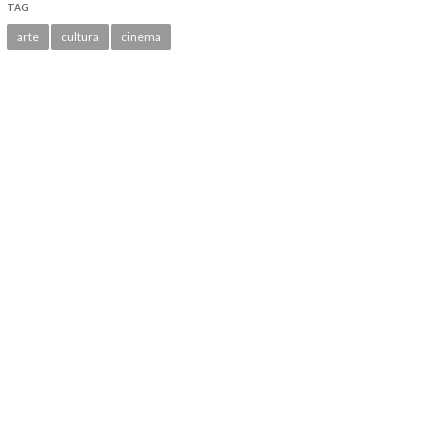
TAG
arte
cultura
cinema