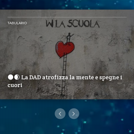
TABULARIO
🌑🌒 La DAD atrofizza la mente e spegne i
cuori