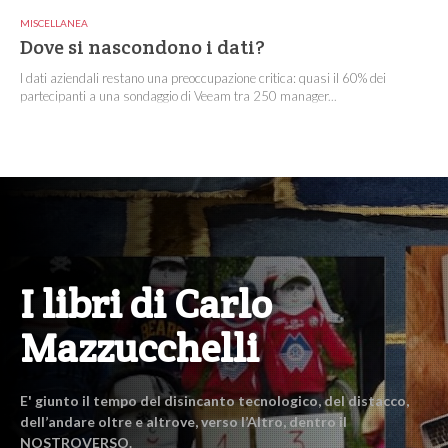
MISCELLANEA
Dove si nascondono i dati?
I dati aziendali restano una preoccupazione critica: quasi il 60% dei
partecipanti a una sondaggio di Veeam tra 250 manager...
I libri di Carlo
Mazzucchelli
E' giunto il tempo del disincanto tecnologico, del distacco,
dell’andare oltre e altrove, verso l’Altro, dentro il
NOSTROVERSO.