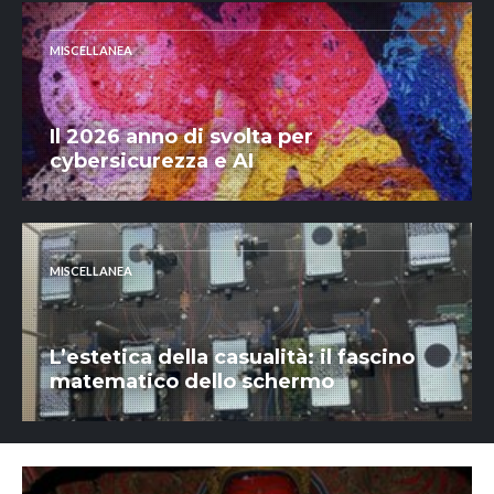
MISCELLANEA
Il 2026 anno di svolta per
cybersicurezza e AI
MISCELLANEA
L’estetica della casualità: il fascino
matematico dello schermo