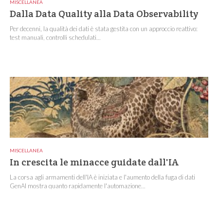
MISCELLANEA
Dalla Data Quality alla Data Observability
Per decenni, la qualità dei dati è stata gestita con un approccio reattivo:
test manuali, controlli schedulati...
MISCELLANEA
In crescita le minacce guidate dall'IA
La corsa agli armamenti dell'IA è iniziata e l'aumento della fuga di dati
GenAI mostra quanto rapidamente l'automazione...