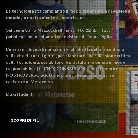
La tecnologia sta cambiando il modo di pensare e di vedere il
mondo, la nostra mente e i nostri cuori.
Sul tema Carlo Mazzucchelli ha scritto 22 libri, tutti
pubblicati nella collana Tecnovisions di Delos Digital.
L'invito è a leggerli per scoprire gli effetti della tecnologia
sulla vita di tutti i giorni, per elaborare una riflessione critica
sulla tecnologia, per abitare le piattaforme online in modo
responsabile e (TECNO) CONSAPEVOLE, per riscoprire il
NOSTROVERSO adottando pratiche umaniste utili a
resistere al Metaverso.
Da cittadini!
SCOPRI DI PIÙ