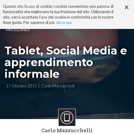
×
Salta
Questo sito fa uso di cookie, i cookie consentono una gamma di
ai
funzionalità che migliorano la tua fruizione del sito. Utilizzando il
contenuti.
sito, verrà accettato l'uso dei cookie in conformità con le nostre
|
linee guida. Per saperne di più
clicca qui
.
Salta
MISCELLANEA
alla
navigazione
Tablet, Social Media e
apprendimento
informale
17 Ottobre 2015
Carlo Mazzucchelli
Carlo Mazzucchelli