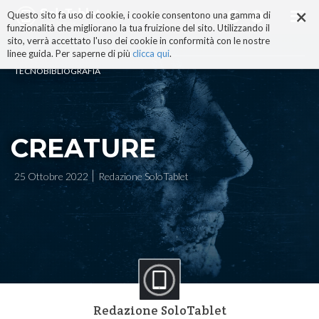
×
Salta
Questo sito fa uso di cookie, i cookie consentono una gamma di
ai
funzionalità che migliorano la tua fruizione del sito. Utilizzando il
contenuti.
sito, verrà accettato l'uso dei cookie in conformità con le nostre
|
linee guida. Per saperne di più
clicca qui
.
Salta
TECNOBIBLIOGRAFIA
alla
navigazione
CREATURE
25 Ottobre 2022
Redazione SoloTablet
Redazione SoloTablet