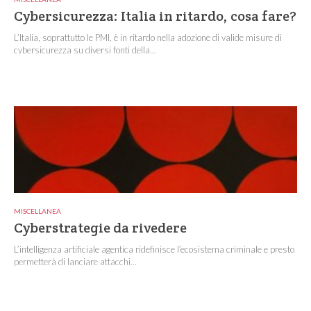
Cybersicurezza: Italia in ritardo, cosa fare?
L’Italia, soprattutto le PMI, è in ritardo nella adozione di valide misure di
cybersicurezza su diversi fonti della...
MISCELLANEA
Cyberstrategie da rivedere
L’intelligenza artificiale agentica ridefinisce l’ecosistema criminale e presto
permetterà di lanciare attacchi...