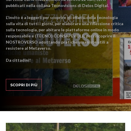
pubblicati nella collana Tecnovisions di Delos Digital.
L'invito è a leggerli per scoprire gli effetti della tecnologia
sulla vita di tutti i giorni, per elaborare una riflessione critica
sulla tecnologia, per abitare le piattaforme online in modo
responsabile e (TECNO) CONSAPEVOLE, per riscoprire il
NOSTROVERSO adottando pratiche umaniste utili a
resistere al Metaverso.
Da cittadini!
SCOPRI DI PIÙ