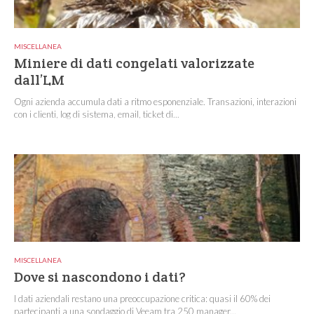
MISCELLANEA
Miniere di dati congelati valorizzate
dall’LM
Ogni azienda accumula dati a ritmo esponenziale. Transazioni, interazioni
con i clienti, log di sistema, email, ticket di...
MISCELLANEA
Dove si nascondono i dati?
I dati aziendali restano una preoccupazione critica: quasi il 60% dei
partecipanti a una sondaggio di Veeam tra 250 manager...