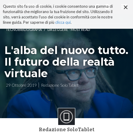
×
Salta
Questo sito fa uso di cookie, i cookie consentono una gamma di
ai
funzionalità che migliorano la tua fruizione del sito. Utilizzando il
contenuti.
sito, verrà accettato l'uso dei cookie in conformità con le nostre
|
linee guida. Per saperne di più
clicca qui
.
Salta
/
TECNOBIBLIOGRAFIA
DA LEGGERE - MUST READ
alla
navigazione
L'alba del nuovo tutto.
Il futuro della realtà
virtuale
29 Ottobre 2019
Redazione SoloTablet
Redazione SoloTablet