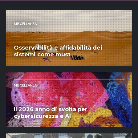
MISCELLANEA
Osservabilità e affidabilità dei
sistemi come must
MISCELLANEA
Il 2026 anno di svolta per
cybersicurezza e AI