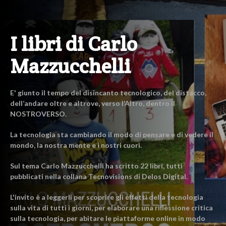
I libri di Carlo
Mazzucchelli
E' giunto il tempo del disincanto tecnologico, del distacco,
dell’andare oltre e altrove, verso l’Altro, dentro il
NOSTROVERSO.
La tecnologia sta cambiando il modo di pensare e di vedere il
mondo, la nostra mente e i nostri cuori.
Sul tema Carlo Mazzucchelli ha scritto 22 libri, tutti
pubblicati nella collana Tecnovisions di Delos Digital.
L'invito è a leggerli per scoprire gli effetti della tecnologia
sulla vita di tutti i giorni, per elaborare una riflessione critica
sulla tecnologia, per abitare le piattaforme online in modo