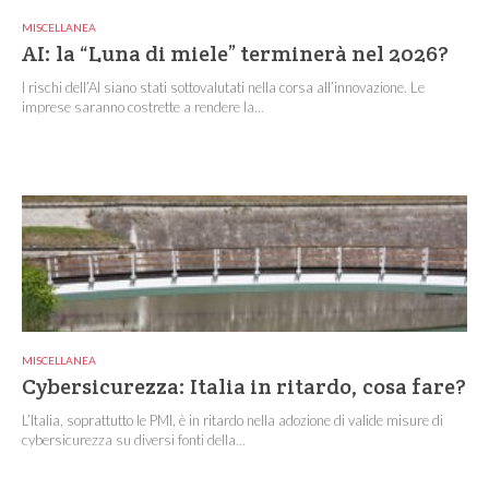
MISCELLANEA
AI: la “Luna di miele” terminerà nel 2026?
I rischi dell’AI siano stati sottovalutati nella corsa all’innovazione. Le
imprese saranno costrette a rendere la...
MISCELLANEA
Cybersicurezza: Italia in ritardo, cosa fare?
L’Italia, soprattutto le PMI, è in ritardo nella adozione di valide misure di
cybersicurezza su diversi fonti della...