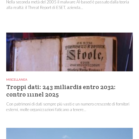
Nella seconda metà del 2005 il malware AI-based è passato dalla teoria
alla realtà: il Threat Report di ESET, azienda...
MISCELLANEA
Troppi dati: 243 miliardi$ entro 2032:
contro 111nel 2025
Con patrimoni di dati sempre più vasti e un numero crescente di fornitori
esterni, molte organizzazioni faticano a tenere...