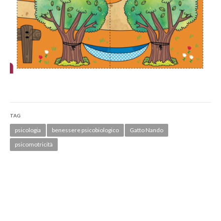
TAG
psicologia
benessere psicobiologico
Gatto Nando
psicomotricità