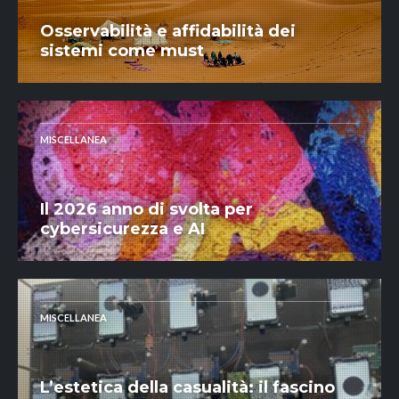
Osservabilità e affidabilità dei
sistemi come must
MISCELLANEA
Il 2026 anno di svolta per
cybersicurezza e AI
MISCELLANEA
L’estetica della casualità: il fascino