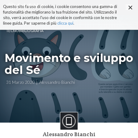
×
Salta
Questo sito fa uso di cookie, i cookie consentono una gamma di
ai
funzionalità che migliorano la tua fruizione del sito. Utilizzando il
contenuti.
sito, verrà accettato l'uso dei cookie in conformità con le nostre
|
linee guida. Per saperne di più
clicca qui
.
Salta
TECNOBIBLIOGRAFIA
alla
navigazione
Movimento e sviluppo
del Sé
31 Marzo 2020
Alessandro Bianchi
Alessandro Bianchi