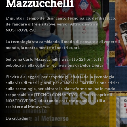
Mazzucchelli
E' giunto il tempo del disincanto tecnologico, del distacco,
dell’andare oltre e altrove, verso l’Altro, dentro il
NOSTROVERSO.
La tecnologia sta cambiando il modo di pensare e di vedere il
mondo, la nostra mente e i nostri cuori.
Sul tema Carlo Mazzucchelli ha scritto 22 libri, tutti
pubblicati nella collana Tecnovisions di Delos Digital.
L'invito è a leggerli per scoprire gli effetti della tecnologia
sulla vita di tutti i giorni, per elaborare una riflessione critica
sulla tecnologia, per abitare le piattaforme online in modo
responsabile e (TECNO) CONSAPEVOLE, per riscoprire il
NOSTROVERSO adottando pratiche umaniste utili a
resistere al Metaverso.
Da cittadini!