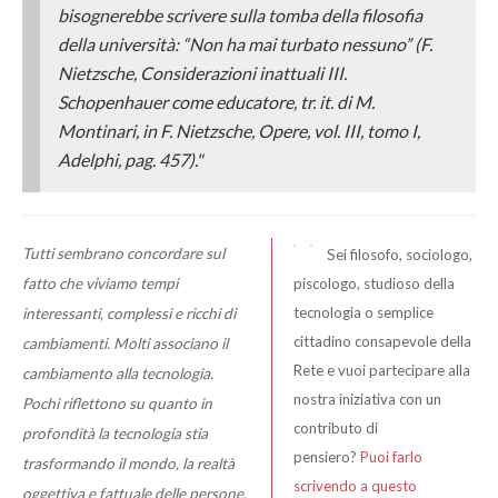
bisognerebbe scrivere sulla tomba della filosofia
della università: “Non ha mai
turbato
nessuno” (F.
Nietzsche,
Considerazioni inattuali III.
Schopenhauer come educatore
, tr. it. di M.
Montinari, in F. Nietzsche, Opere, vol. III, tomo I,
Adelphi, pag. 457)."
Tutti sembrano concordare sul
Sei filosofo, sociologo,
fatto che viviamo tempi
piscologo, studioso della
tecnologia o semplice
interessanti, complessi e ricchi di
cittadino consapevole della
cambiamenti. Molti associano il
Rete e vuoi partecipare alla
cambiamento alla tecnologia.
nostra iniziativa con un
Pochi riflettono su quanto in
contributo di
profondità la tecnologia stia
pensiero?
Puoi farlo
trasformando il mondo, la realtà
scrivendo a questo
oggettiva e fattuale delle persone,