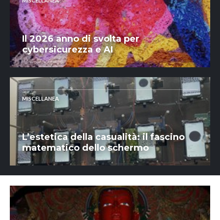
MISCELLANEA
Il 2026 anno di svolta per
cybersicurezza e AI
MISCELLANEA
L’estetica della casualità: il fascino
matematico dello schermo