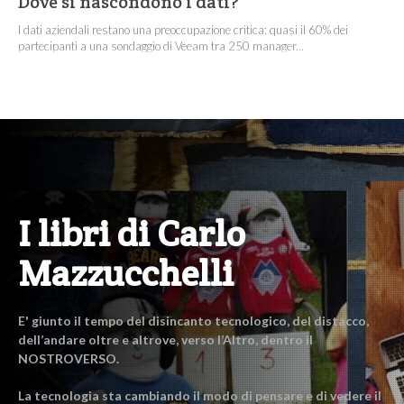
Dove si nascondono i dati?
I dati aziendali restano una preoccupazione critica: quasi il 60% dei
partecipanti a una sondaggio di Veeam tra 250 manager...
I libri di Carlo
Mazzucchelli
E' giunto il tempo del disincanto tecnologico, del distacco,
dell’andare oltre e altrove, verso l’Altro, dentro il
NOSTROVERSO.
La tecnologia sta cambiando il modo di pensare e di vedere il