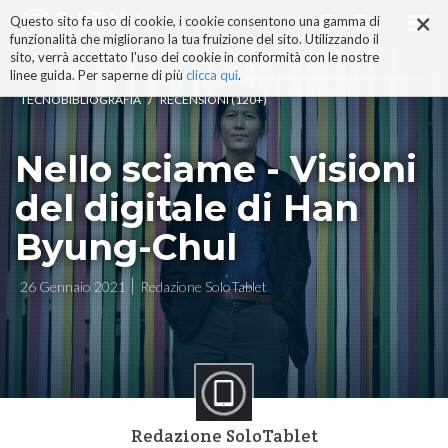
×
Salta
Questo sito fa uso di cookie, i cookie consentono una gamma di
ai
funzionalità che migliorano la tua fruizione del sito. Utilizzando il
contenuti.
sito, verrà accettato l'uso dei cookie in conformità con le nostre
|
linee guida. Per saperne di più
clicca qui
.
Salta
/
TECNOBIBLIOGRAFIA
RECENSIONI (120+)
alla
navigazione
Nello sciame - Visioni
del digitale di Han
Byung-Chul
26 Gennaio 2021
Redazione SoloTablet
Redazione SoloTablet