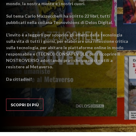
mondo, la nostra mente e i nostri cuori.
Sul tema Carlo Mazzucchelli ha scritto 22 libri, tutti
pubblicati nella collana Tecnovisions di Delos Digital.
L'invito è a leggerli per scoprire gli effetti della tecnologia
sulla vita di tutti i giorni, per elaborare una riflessione critica
sulla tecnologia, per abitare le piattaforme online in modo
responsabile e (TECNO) CONSAPEVOLE, per riscoprire il
NOSTROVERSO adottando pratiche umaniste utili a
resistere al Metaverso.
Da cittadini!
SCOPRI DI PIÙ