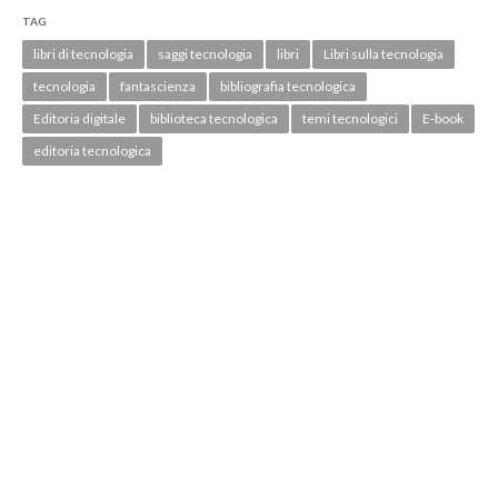
TAG
libri di tecnologia
saggi tecnologia
libri
Libri sulla tecnologia
tecnologia
fantascienza
bibliografia tecnologica
Editoria digitale
biblioteca tecnologica
temi tecnologici
E-book
editoria tecnologica