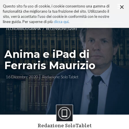
×
Salta
Questo sito fa uso di cookie, i cookie consentono una gamma di
ai
funzionalità che migliorano la tua fruizione del sito. Utilizzando il
contenuti.
sito, verrà accettato l'uso dei cookie in conformità con le nostre
|
linee guida. Per saperne di più
clicca qui
.
Salta
/
TECNOBIBLIOGRAFIA
RECENSIONI (120+)
alla
navigazione
Anima e iPad di
Ferraris Maurizio
16 Dicembre 2020
Redazione SoloTablet
Redazione SoloTablet