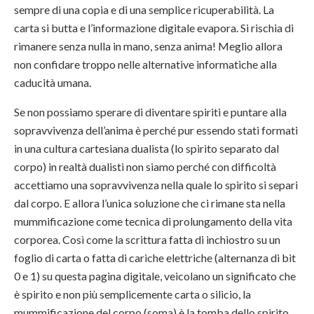
sempre di una copia e di una semplice ricuperabilità. La
carta si butta e l’informazione digitale evapora. Si rischia di
rimanere senza nulla in mano, senza anima! Meglio allora
non confidare troppo nelle alternative informatiche alla
caducità umana.
Se non possiamo sperare di diventare spiriti e puntare alla
sopravvivenza dell’anima è perché pur essendo stati formati
in una cultura cartesiana dualista (lo spirito separato dal
corpo) in realtà dualisti non siamo perché con difficoltà
accettiamo una sopravvivenza nella quale lo spirito si separi
dal corpo. E allora l’unica soluzione che ci rimane sta nella
mummificazione come tecnica di prolungamento della vita
corporea. Così come la scrittura fatta di inchiostro su un
foglio di carta o fatta di cariche elettriche (alternanza di bit
0 e 1) su questa pagina digitale, veicolano un significato che
è spirito e non più semplicemente carta o silicio, la
mummificazione del corpo (soma) è la tomba dello spirito