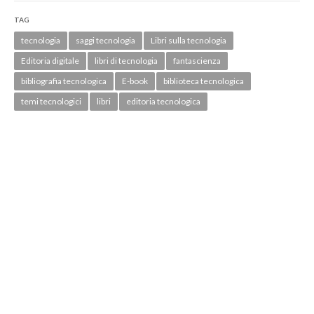
TAG
tecnologia
saggi tecnologia
Libri sulla tecnologia
Editoria digitale
libri di tecnologia
fantascienza
bibliografia tecnologica
E-book
biblioteca tecnologica
temi tecnologici
libri
editoria tecnologica