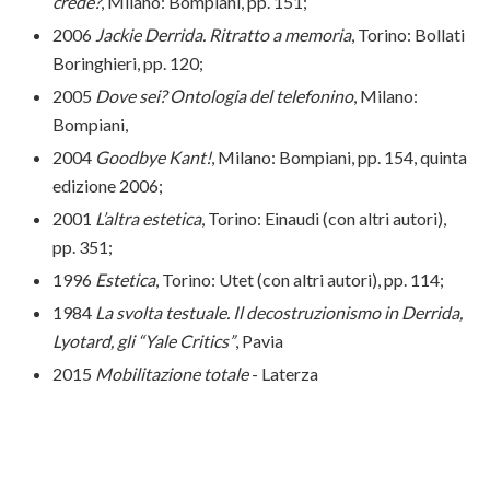
crede?
, Milano: Bompiani, pp. 151;
2006
Jackie Derrida. Ritratto a memoria
, Torino: Bollati
Boringhieri, pp. 120;
2005
Dove sei? Ontologia del telefonino
, Milano:
Bompiani,
2004
Goodbye Kant!
, Milano: Bompiani, pp. 154, quinta
edizione 2006;
2001
L’altra estetica
, Torino: Einaudi (con altri autori),
pp. 351;
1996
Estetica
, Torino: Utet (con altri autori), pp. 114;
1984
La svolta testuale. Il decostruzionismo in Derrida,
Lyotard, gli “Yale Critics”
, Pavia
2015
Mobilitazione totale
- Laterza