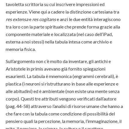
tavoletta scrittoria su cui inscrivere impressioni ed
esperienze. Viene qui a cadere la distinzione cartesiana tra
res extensa
e
res cogitans
e anzi le due entità interagiscono
tra loro con la parte spirituale che prende forma grazie alla
componente materiale e localizzata (nel caso dell’iPad,
esterna a noi stessi) nella tabula intesa come archivio e
memoria fisica.
Sull’argomento non c’è molto da inventare, gli antichi e
Aristotele in primis avevano già fornito spiegazioni
esaurienti. La tabula è mnemonica (engrammi cerebrali), è
plastica (i neuroni si ristrutturano in base alle esperienze e
alle abitudini) ed è ambientale (non esiste una mente senza
corpo). Questi tre attributi vengono verificati dall’autore
(pag. 44-58) attraverso l’analisi di risorse umane che hanno a
che fare con la tabula come condizione di possibilità del
pensiero quali la percezione, la memoria, l’immaginazione, il
mito, il pensiero, la scienza, la cultura e il carattere.