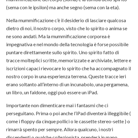
(sema con le ipsilon) ma anche segno (sema con la eta).
Nella mummificazione c’è il desiderio di lasciare qualcosa
dietro di noi, il nostro corpo, visto che lo spirito o anima se
ne sono andati. Ma la mummificazione corporea è
impegnativa e nel mondo della tecnologia è forse possibile
puntare direttamente sullo spirito. Uno spirito fatto di
tracce molteplici scritte, memorizzate e archiviate, lettere e
iscrizioni capaci rievocare lo spirito che ha accompagnato il
nostro corpo in una esperienza terrena. Queste tracce ieri
erano soltanto all’interno di un incunabolo, una pergamena,
un libro, un faldone, oggi può essere un iPad.
Importante non dimenticare mai i fantasmi che ci
perseguitano. Prima o poi anche l’iPad diventerà illeggibile (
come i floppy da cinque pollici o le cassette stereo-sette ) o
rimarrà spento per sempre. Allora qualcuno, i nostri
discendenti o qualche collezionista, prenderà in mano