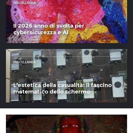
MISCELLANEA
Il 2026 anno di svolta per
cybersicurezza e AI
MISCELLANEA
L’estetica della casualità: il fascino
matematico dello schermo