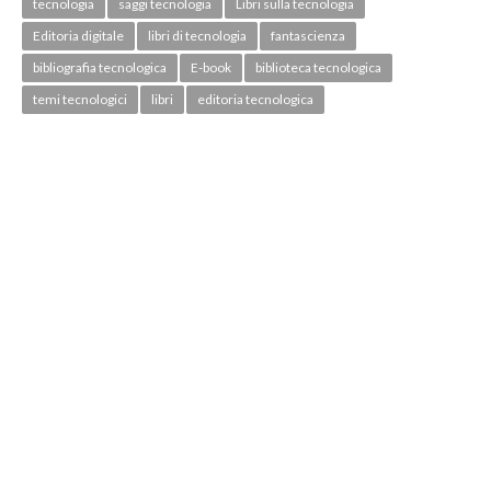
tecnologia
saggi tecnologia
Libri sulla tecnologia
Editoria digitale
libri di tecnologia
fantascienza
bibliografia tecnologica
E-book
biblioteca tecnologica
temi tecnologici
libri
editoria tecnologica