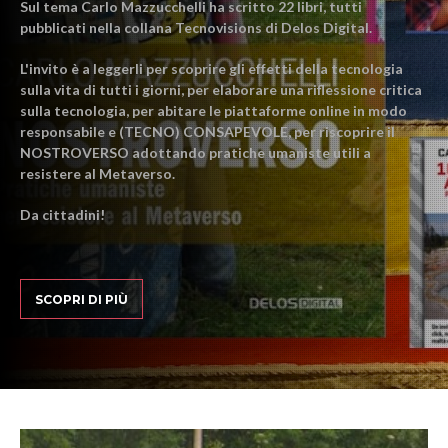
Sul tema Carlo Mazzucchelli ha scritto 22 libri, tutti
pubblicati nella collana Tecnovisions di Delos Digital.
L'invito è a leggerli per scoprire gli effetti della tecnologia
sulla vita di tutti i giorni, per elaborare una riflessione critica
sulla tecnologia, per abitare le piattaforme online in modo
responsabile e (TECNO) CONSAPEVOLE, per riscoprire il
NOSTROVERSO adottando pratiche umaniste utili a
resistere al Metaverso.
Da cittadini!
SCOPRI DI PIÙ