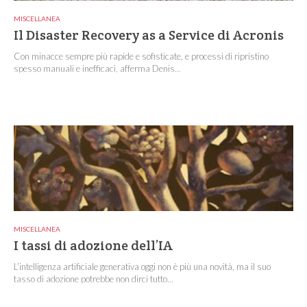
MISCELLANEA
Il Disaster Recovery as a Service di Acronis
Con minacce sempre più rapide e sofisticate, e processi di ripristino
spesso manuali e inefficaci, afferma Denis...
MISCELLANEA
I tassi di adozione dell’IA
L’intelligenza artificiale generativa oggi non è più una novità, ma il suo
tasso di adozione potrebbe non dirci tutto...