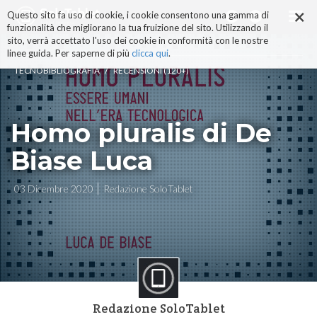
×
Salta
Questo sito fa uso di cookie, i cookie consentono una gamma di
ai
funzionalità che migliorano la tua fruizione del sito. Utilizzando il
contenuti.
sito, verrà accettato l'uso dei cookie in conformità con le nostre
|
linee guida. Per saperne di più
clicca qui
.
Salta
/
TECNOBIBLIOGRAFIA
RECENSIONI (120+)
alla
navigazione
Homo pluralis di De
Biase Luca
03 Dicembre 2020
Redazione SoloTablet
Redazione SoloTablet