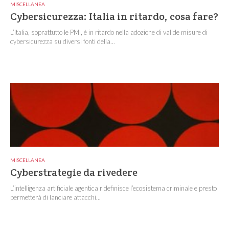
MISCELLANEA
Cybersicurezza: Italia in ritardo, cosa fare?
L’Italia, soprattutto le PMI, è in ritardo nella adozione di valide misure di
cybersicurezza su diversi fonti della...
MISCELLANEA
Cyberstrategie da rivedere
L’intelligenza artificiale agentica ridefinisce l’ecosistema criminale e presto
permetterà di lanciare attacchi...