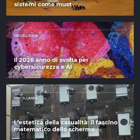
sistemi come must
MISCELLANEA
Il 2026 anno di svolta per
cybersicurezza e AI
MISCELLANEA
L’estetica della casualità: il fascino
matematico dello schermo