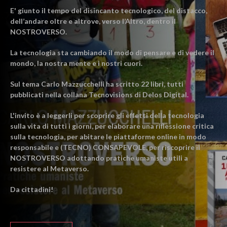
E' giunto il tempo del disincanto tecnologico, del distacco,
dell’andare oltre e altrove, verso l’Altro, dentro il
NOSTROVERSO.
La tecnologia sta cambiando il modo di pensare e di vedere il
mondo, la nostra mente e i nostri cuori.
Sul tema Carlo Mazzucchelli ha scritto 22 libri, tutti
pubblicati nella collana Tecnovisions di Delos Digital.
L'invito è a leggerli per scoprire gli effetti della tecnologia
sulla vita di tutti i giorni, per elaborare una riflessione critica
sulla tecnologia, per abitare le piattaforme online in modo
responsabile e (TECNO) CONSAPEVOLE, per riscoprire il
NOSTROVERSO adottando pratiche umaniste utili a
resistere al Metaverso.
Da cittadini!