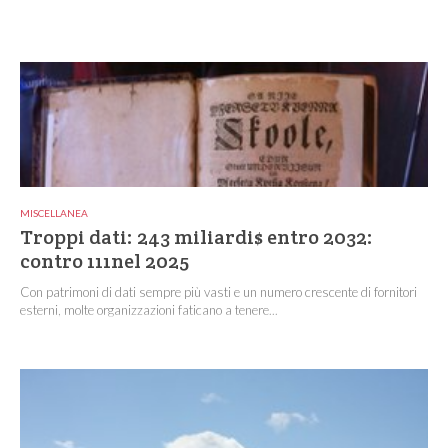
MISCELLANEA
Troppi dati: 243 miliardi$ entro 2032:
contro 111nel 2025
Con patrimoni di dati sempre più vasti e un numero crescente di fornitori
esterni, molte organizzazioni faticano a tenere...