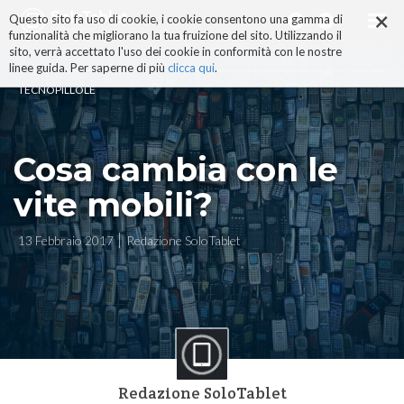
×
Salta
Questo sito fa uso di cookie, i cookie consentono una gamma di
ai
funzionalità che migliorano la tua fruizione del sito. Utilizzando il
contenuti.
sito, verrà accettato l'uso dei cookie in conformità con le nostre
|
linee guida. Per saperne di più
clicca qui
.
Salta
TECNOPILLOLE
alla
navigazione
Cosa cambia con le
vite mobili?
13 Febbraio 2017
Redazione SoloTablet
Redazione SoloTablet