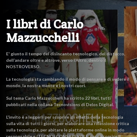
I libri di Carlo
Mazzucchelli
E' giunto il tempo del disincanto tecnologico, del distacco,
dell’andare oltre e altrove, verso l’Altro, dentro il
NOSTROVERSO.
La tecnologia sta cambiando il modo di pensare e di vedere il
mondo, la nostra mente e i nostri cuori.
Sul tema Carlo Mazzucchelli ha scritto 22 libri, tutti
pubblicati nella collana Tecnovisions di Delos Digital.
L'invito è a leggerli per scoprire gli effetti della tecnologia
sulla vita di tutti i giorni, per elaborare una riflessione critica
sulla tecnologia, per abitare le piattaforme online in modo
responsabile e (TECNO) CONSAPEVOLE, per riscoprire il