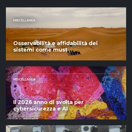
MISCELLANEA
Osservabilità e affidabilità dei
sistemi come must
MISCELLANEA
Il 2026 anno di svolta per
cybersicurezza e AI