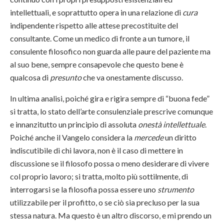
intellettuali, e soprattutto opera in una relazione di
cura
indipendente rispetto alle attese precostituite del
consultante. Come un medico di fronte a un tumore, il
consulente filosofico non guarda alle paure del paziente ma
al suo bene, sempre consapevole che questo bene è
qualcosa di
presunto
che va onestamente discusso.
In ultima analisi, poiché gira e rigira sempre di “buona fede”
si tratta, lo stato dell’arte consulenziale prescrive comunque
e innanzitutto un principio di assoluta
onestà intellettuale
.
Poiché anche il Vangelo considera la
mercede
un diritto
indiscutibile di chi lavora, non è il caso di mettere in
discussione se il filosofo possa o meno desiderare di vivere
col proprio lavoro; si tratta, molto più sottilmente, di
interrogarsi se la filosofia possa essere uno
strumento
utilizzabile per il profitto, o se ciò sia precluso per la sua
stessa natura. Ma questo è un altro discorso, e mi prendo un