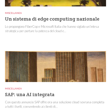
MISCELLANEA
Un sistema di edge computing nazionale
Lo propongono FiberCop e Microsoft Italia che hanno siglato un’intesa
strategica per portare la potenza del cloud e...
MISCELLANEA
SAP: una AI integrata
Con questo annuncio SAP offre ora una soluzione cloud sovrana completa
a tutti i livelli, consentendo ai clienti di...