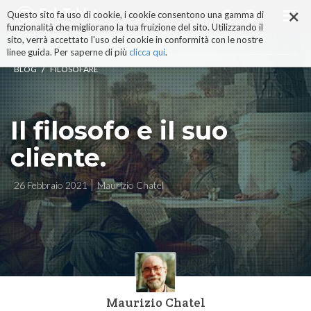
×
Salta
Questo sito fa uso di cookie, i cookie consentono una gamma di
ai
funzionalità che migliorano la tua fruizione del sito. Utilizzando il
contenuti.
sito, verrà accettato l'uso dei cookie in conformità con le nostre
|
linee guida. Per saperne di più
clicca qui
.
Salta
/
BLOG
FILOSOFARE
alla
navigazione
Il filosofo e il suo
cliente.
26 Febbraio 2021
Maurizio Chatel
Maurizio Chatel