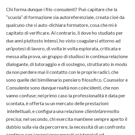
Chi forma dunque i filo-consulenti? Può capitare che la
“scuola” di formazione sia autoreferenziale, creata cioè da
qualcuno che si auto-dichiara formatore, cosa che mi è
capitato di verificare. Al contrario, lì dove ho studiato per
due anni piuttosto intensi, ho visto coagularsi attorno ad
un’ipotesi di lavoro, di volta in volta esplorata, criticata e
messa alla prova, un gruppo di studiosi in continua relazione
dialogante, di tutoraggio e di sostegno, strutturato in modo
da non perdere mai il contatto con le proprie radici, che
sono quelle del bimillenario pensiero filosofico. Counselor e
Consulente sono dunque realtà non coincidenti, che non
vanno confuse; nel primo caso la professionalità è data per
scontata, è offerta su un mercato delle prestazioni
intellettuali, e configura una relazione
clientelare
molto
precisa; nel secondo, chi esercita mantiene sempre aperto il
dubbio sulla via da percorrere, la necessità di un confronto
continuo con i propri presupposti esistenziali ed