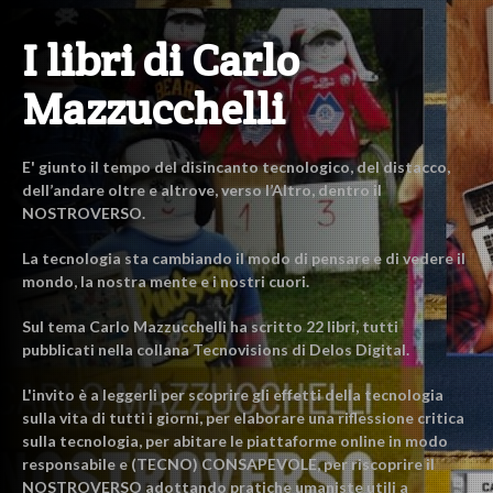
I libri di Carlo
Mazzucchelli
E' giunto il tempo del disincanto tecnologico, del distacco,
dell’andare oltre e altrove, verso l’Altro, dentro il
NOSTROVERSO.
La tecnologia sta cambiando il modo di pensare e di vedere il
mondo, la nostra mente e i nostri cuori.
Sul tema Carlo Mazzucchelli ha scritto 22 libri, tutti
pubblicati nella collana Tecnovisions di Delos Digital.
L'invito è a leggerli per scoprire gli effetti della tecnologia
sulla vita di tutti i giorni, per elaborare una riflessione critica
sulla tecnologia, per abitare le piattaforme online in modo
responsabile e (TECNO) CONSAPEVOLE, per riscoprire il
NOSTROVERSO adottando pratiche umaniste utili a