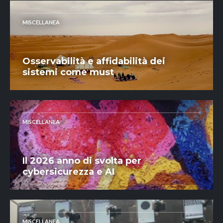
MISCELLANEA
Osservabilità e affidabilità dei
sistemi come must
MISCELLANEA
Il 2026 anno di svolta per
cybersicurezza e AI
MISCELLANEA