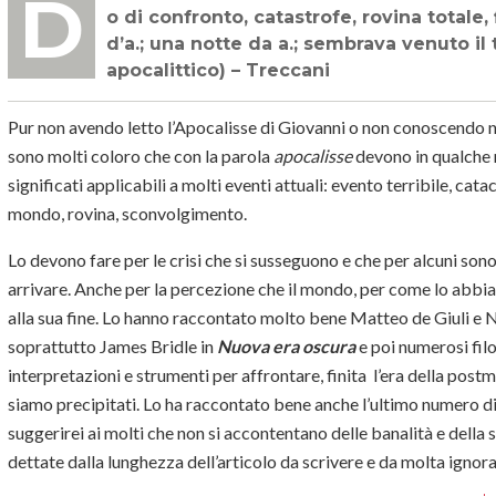
Dal latino apocalypsis, gr. ἀποκάλυψις «rivelazione»]. Come termine di riferimento
o di confronto, catastrofe, rovina totale, 
d’a.; una notte da a.; sembrava venuto il 
apocalittico) – Treccani
Pur non avendo letto l’Apocalisse di Giovanni o non conoscendo n
sono molti coloro che con la parola
apocalisse
devono in qualche m
significati applicabili a molti eventi attuali: evento terribile, cata
mondo, rovina, sconvolgimento.
Lo devono fare per le crisi che si susseguono e che per alcuni son
arrivare. Anche per la percezione che il mondo, per come lo abbia
alla sua fine. Lo hanno raccontato molto bene Matteo de Giuli e N
soprattutto James Bridle in
Nuova era oscura
e poi numerosi filo
interpretazioni e strumenti per affrontare, finita l’era della postm
siamo precipitati. Lo ha raccontato bene anche l’ultimo numero d
suggerirei ai molti che non si accontentano delle banalità e della s
dettate dalla lunghezza dell’articolo da scrivere e da molta ignor