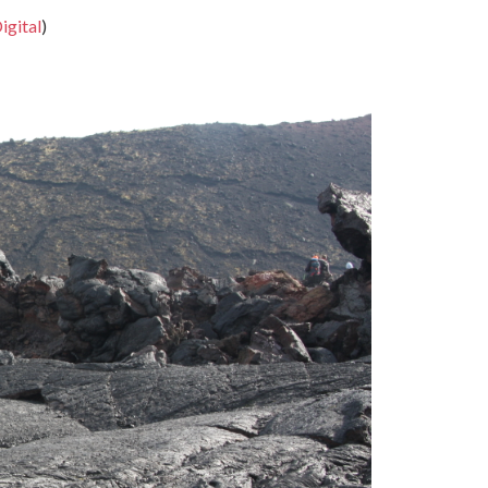
igital
)