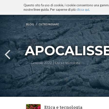
Questo sito fa uso di cookie, i cookie consentono una gamma di
BLOG
TECNOCONSAPEVOLEZZ
nostre linee guida. Per saperne di più
clicca qui
.
Salta
ai
contenuti.
/
BLOG
OLTREPASSARE
|
Salta
alla
navigazione
APOCALISS
01 Gennaio 2022
Etica e tecnologia
Etica e tecnologia