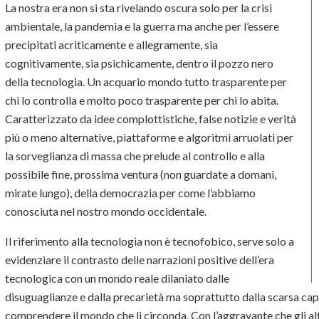
La nostra era non si sta rivelando oscura solo per la crisi
ambientale, la pandemia e la guerra ma anche per l’essere
precipitati acriticamente e allegramente, sia
cognitivamente, sia psichicamente, dentro il pozzo nero
della tecnologia. Un acquario mondo tutto trasparente per
chi lo controlla e molto poco trasparente per chi lo abita.
Caratterizzato da idee complottistiche, false notizie e verità
più o meno alternative, piattaforme e algoritmi arruolati per
la sorveglianza di massa che prelude al controllo e alla
possibile fine, prossima ventura (non guardate a domani,
mirate lungo), della democrazia per come l’abbiamo
conosciuta nel nostro mondo occidentale.
Il riferimento alla tecnologia non è tecnofobico, serve solo a
evidenziare il contrasto delle narrazioni positive dell’era
tecnologica con un mondo reale dilaniato dalle
disuguaglianze e dalla precarietà ma soprattutto dalla scarsa capa
comprendere il mondo che li circonda. Con l’aggravante che gli altri