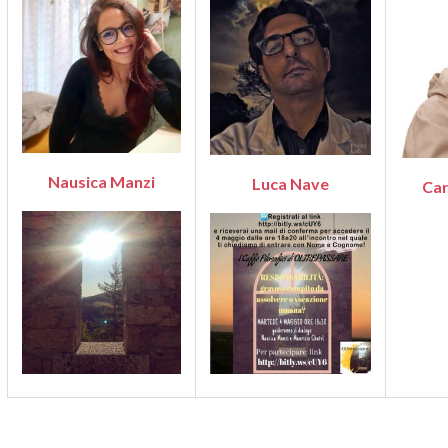
Nausica Manzi
Luca Nave
Car