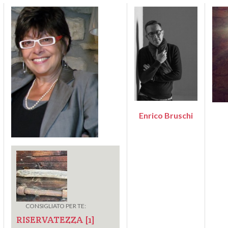
Enrico Bruschi
CONSIGLIATO PER TE:
RISERVATEZZA [1]