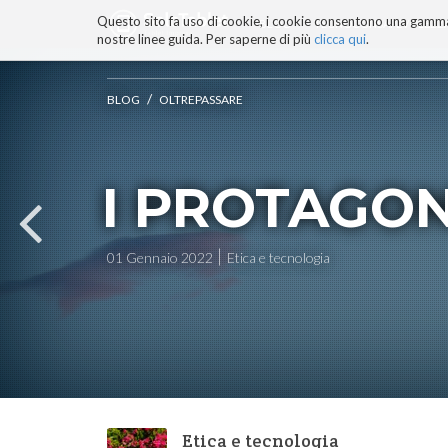
Questo sito fa uso di cookie, i cookie consentono una gamma di
BLOG
TECNOCONSAPEVOLEZZ
nostre linee guida. Per saperne di più
clicca qui
.
Salta
ai
contenuti.
/
BLOG
OLTREPASSARE
|
Salta
alla
navigazione
I PROTAGON
01 Gennaio 2022
Etica e tecnologia
Etica e tecnologia