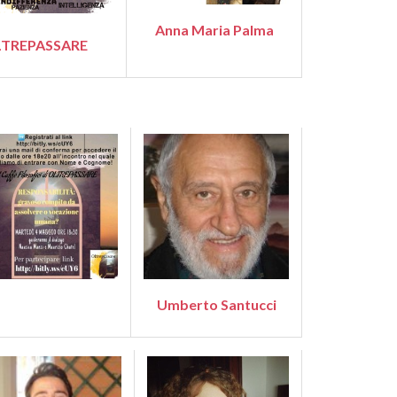
Anna Maria Palma
TREPASSARE
Umberto Santucci