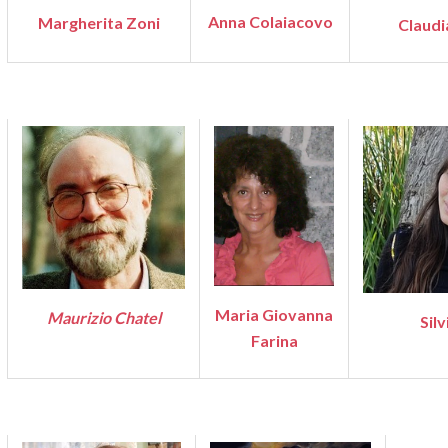
Anna Colaiacovo
Margherita Zoni
Claudi
Maria Giovanna
Maurizio Chatel
Silv
Farina