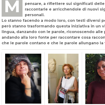
Molti hanno accolto il nostro invito a OLTREPASSARE le parole. Un invito a
pensare, a riflettere sui significati dell
raccontarle e arricchendole di nuovi sig
personali.
Lo stanno facendo a modo loro, con testi diversi per
però stanno trasformando questa iniziativa in un v
lingua, danzando con le parole, riconoscendo alle p
andando alla loro fonte per raccontare cosa racco
che le parole contano e che le parole allungano la 