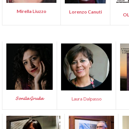
Mirella Liuzzo
Lorenzo Canuti
OL
𝓢𝓸𝓷𝓲𝓵𝓪 𝓖𝓻𝓾𝓭𝓪
Laura Dalpasso