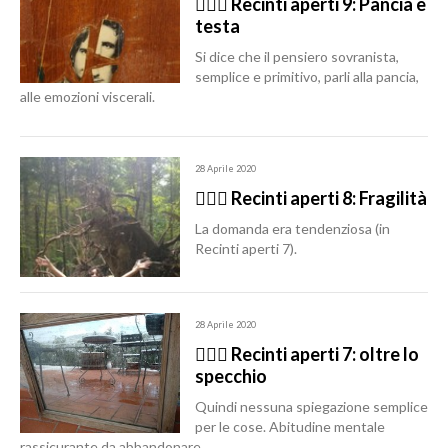
🙆🏽‍♂️ Recinti aperti 9: Pancia e
testa
Si dice che il pensiero sovranista,
semplice e primitivo, parli alla pancia,
alle emozioni viscerali.
28 Aprile 2020
🙆🏽‍♂️ Recinti aperti 8: Fragilità
La domanda era tendenziosa (in
Recinti aperti 7).
28 Aprile 2020
🙆🏽‍♂️ Recinti aperti 7: oltre lo
specchio
Quindi nessuna spiegazione semplice
per le cose. Abitudine mentale
rassicurante da abbandonare.