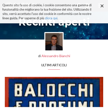
×
Salta
Questo sito fa uso di cookie, i cookie consentono una gamma di
ai
funzionalità che migliorano la tua fruizione del sito. Utilizzando il
contenuti.
sito, verrà accettato l'uso dei cookie in conformità con le nostre
|
Recinti aperti
linee guida. Per saperne di più
clicca qui
.
Salta
alla
navigazione
di
Alessandro Bianchi
ULTIMI ARTICOLI