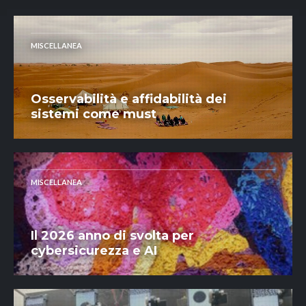
MISCELLANEA
Osservabilità e affidabilità dei
sistemi come must
MISCELLANEA
Il 2026 anno di svolta per
cybersicurezza e AI