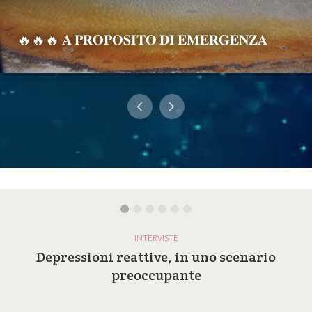
🔥🔥🔥 𝐀 𝐏𝐑𝐎𝐏𝐎𝐒𝐈𝐓𝐎 𝐃𝐈 𝐄𝐌𝐄𝐑𝐆𝐄𝐍𝐙𝐀
INTERVISTE
Depressioni reattive, in uno scenario
preoccupante