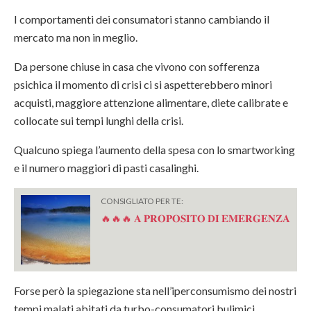
I comportamenti dei consumatori stanno cambiando il
mercato ma non in meglio.
Da persone chiuse in casa che vivono con sofferenza
psichica il momento di crisi ci si aspetterebbero minori
acquisti, maggiore attenzione alimentare, diete calibrate e
collocate sui tempi lunghi della crisi.
Qualcuno spiega l’aumento della spesa con lo
smartworking
e il numero maggiori di pasti casalinghi.
CONSIGLIATO PER TE:
🔥🔥🔥 𝐀 𝐏𝐑𝐎𝐏𝐎𝐒𝐈𝐓𝐎 𝐃𝐈 𝐄𝐌𝐄𝐑𝐆𝐄𝐍𝐙𝐀
Forse però la spiegazione sta nell’iperconsumismo dei nostri
tempi malati abitati da turbo-consumatori bulimici.