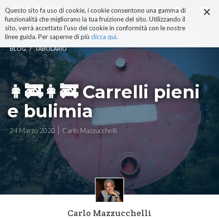
×
Salta
Questo sito fa uso di cookie, i cookie consentono una gamma di
ai
funzionalità che migliorano la tua fruizione del sito. Utilizzando il
contenuti.
sito, verrà accettato l'uso dei cookie in conformità con le nostre
|
linee guida. Per saperne di più
clicca qui
.
Salta
/
BLOG
TABULARIO
alla
navigazione
👩‍🚒️👩‍🚒️ Carrelli pieni
e bulimia
24 Marzo 2020
Carlo Mazzucchelli
Carlo Mazzucchelli