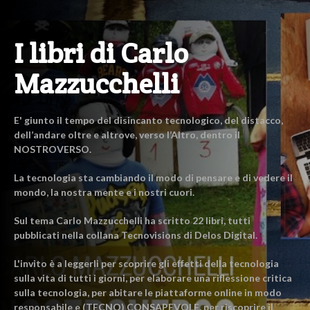
I libri di Carlo
Mazzucchelli
E' giunto il tempo del disincanto tecnologico, del distacco,
dell’andare oltre e altrove, verso l’Altro, dentro il
NOSTROVERSO.
La tecnologia sta cambiando il modo di pensare e di vedere il
mondo, la nostra mente e i nostri cuori.
Sul tema Carlo Mazzucchelli ha scritto 22 libri, tutti
pubblicati nella collana Tecnovisions di Delos Digital.
L'invito è a leggerli per scoprire gli effetti della tecnologia
sulla vita di tutti i giorni, per elaborare una riflessione critica
sulla tecnologia, per abitare le piattaforme online in modo
responsabile e (TECNO) CONSAPEVOLE, per riscoprire il