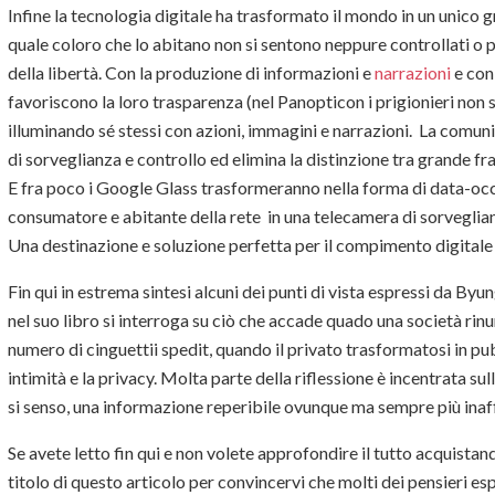
Infine la tecnologia digitale ha trasformato il mondo in un unico 
quale coloro che lo abitano non si sentono neppure controllati o p
della libertà. Con la produzione di informazioni e
narrazioni
e con 
favoriscono la loro trasparenza (nel Panopticon i prigionieri non 
illuminando sé stessi con azioni, immagini e narrazioni. La comu
di sorveglianza e controllo ed elimina la distinzione tra grande fra
E fra poco i Google Glass trasformeranno nella forma di data-occh
consumatore e abitante della rete in una telecamera di sorveglian
Una destinazione e soluzione perfetta per il compimento digitale
Fin qui in estrema sintesi alcuni dei punti di vista espressi da Byu
nel suo libro si interroga su ciò che accade quado una società rinun
numero di cinguettii spedit, quando il privato trasformatosi in pu
intimità e la privacy. Molta parte della riflessione è incentrata sul
si senso, una informazione reperibile ovunque ma sempre più inaffid
Se avete letto fin qui e non volete approfondire il tutto acquistan
titolo di questo articolo per convincervi che molti dei pensieri 