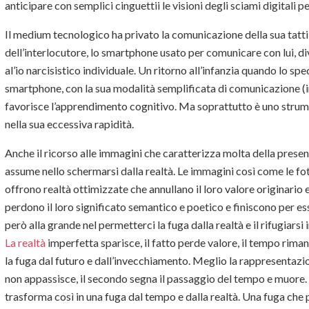
anticipare con semplici cinguettii le visioni degli sciami digitali p
Il medium tecnologico ha privato la comunicazione della sua tattil
dell’interlocutore, lo smartphone usato per comunicare con lui, di
al’io narcisistico individuale. Un ritorno all’infanzia quando lo spe
smartphone, con la sua modalità semplificata di comunicazione (i
favorisce l’apprendimento cognitivo. Ma soprattutto è uno stru
nella sua eccessiva rapidità.
Anche il ricorso alle immagini che caratterizza molta della presen
assume nello schermarsi dalla realtà. Le immagini così come le foto
offrono realtà ottimizzate che annullano il loro valore originari
perdono il loro significato semantico e poetico e finiscono per
però alla grande nel permetterci la fuga dalla realtà e il rifugiars
La realtà
imperfetta sparisce, il fatto perde valore, il tempo rim
la fuga dal futuro e dall’invecchiamento. Meglio la rappresentazion
non appassisce, il secondo segna il passaggio del tempo e muore. 
trasforma così in una fuga dal tempo e dalla realtà. Una fuga ch