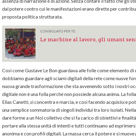
assenza di narrazione e di azione. Senza contare il fatto che gli st
dal potere contro cui le manifestazioni erano dirette per contribu
proposta politica strutturata.
CONSIGLIATO PER TE:
Le machine al lavoro, gli umani senz
Così come Gustave Le Bon guardava alle folle come elemento di cr
dobbiamo guardare agli sciami digitali della rete come nuove form
nuova grande trasformazione che sta avvenendo sotto i nostri oc
digitale non è una folla perché non possiede alcuna anima. La folla
Elias Canetti, si concentra e marcia, e così facendo acquisisce po
una semplice sommatoria di singoli individui tra loro isolati. Nella 
dare forme a un Noi colletivo che si fa carico di obiettivi e final
portare alla stessa unità di intenti e tutti continuano ad esprimersi
anonima e con profili digitali. La massa cerca il potere e si muove 