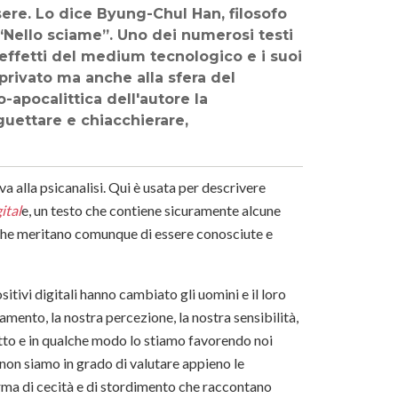
ere. Lo dice Byung-Chul Han, filosofo
“Nello sciame”. Uno dei numerosi testi
i effetti del medium tecnologico e i suoi
 privato ma anche alla sfera del
o-apocalittica dell'autore la
guettare e chiacchierare,
va alla psicanalisi. Qui è usata per descrivere
ital
e, un testo che contiene sicuramente alcune
i che meritano comunque di essere conosciute e
ositivi digitali hanno cambiato gli uomini e il loro
ento, la nostra percezione, la nostra sensibilità,
 atto e in qualche modo lo stiamo favorendo noi
 non siamo in grado di valutare appieno le
ma di cecità e di stordimento che raccontano