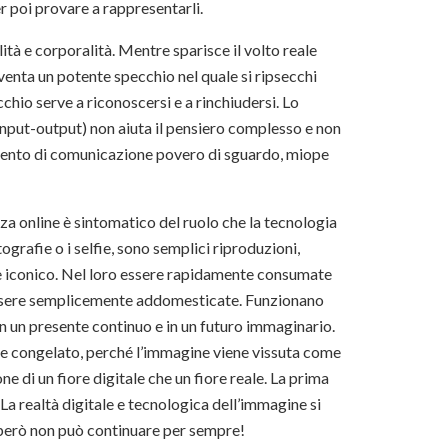
er poi provare a rappresentarli.
ità e corporalità. Mentre sparisce il volto reale
venta un potente specchio nel quale si ripsecchi
cchio serve a riconoscersi e a rinchiudersi. Lo
nput-output) non aiuta il pensiero complesso e non
mento di comunicazione povero di sguardo, miope
za online è sintomatico del ruolo che la tecnologia
grafie o i selfie, sono semplici riproduzioni,
o e iconico. Nel loro essere rapidamente consumate
 essere semplicemente addomesticate. Funzionano
i in un presente continuo e in un futuro immaginario.
ane congelato, perché l’immagine viene vissuta come
e di un fiore digitale che un fiore reale. La prima
La realtà digitale e tecnologica dell’immagine si
e però non può continuare per sempre!