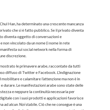
ng-Chul Han, ha determinato una crescente mancanza
rivato che si è fatto pubblico. Se il privato diventa
vato diventa oggetto di conversazioni e
o e non vincolato da un nome (i nome in rete
i manifesta sui social network nella forma di
cune discrezione.
imostrato le primavere arabe, raccontate da tutti
’uso diffuso di Twitter e Facebook. L’indignazione
el mobilitare e calamitare l’attenzione ma non è in
 e durare. Le manifestazioni arabe sono state delle
stezza e neppure la continuità necessaria per
digitale con i suoi prodotti e applicazioni favorisce
rma ad alcun
Noi
stabile. Ciò che ne consegue è una