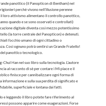
grande panottico (il Panopticon di Bentham) nel
rigionieri perchè vivono nell’illusione perenne
il loro attivismo alimentano il controllo panottico,
sanno quando e se sono osservati e controllati)
nicazione digitale diventa così mezzo potentissimo
tello (la torre centrale del Panopticon) e detenuti.
iali l’occhio umano di ogni cittadino o
za. Così ognuno potrà sentirsi un Grande Fratello!
 del panottico tecnologico.
ng-Chul Han nel suo libro sulla tecnologia. L'autore
cia al racconto di sè per contare i Mi piace e il
bblico finisce per cannibalizzare ogni forma di
la informazione e sulla sua perdita di significato e
abile, superficiale e lontana dai fatti.
do e leggendo il libro potete fare riferimento al
espressi possono apparire come esagerazioni. Forse