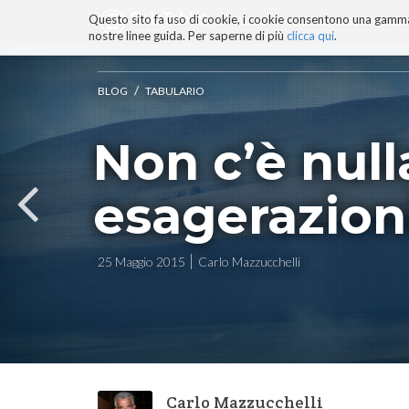
Questo sito fa uso di cookie, i cookie consentono una gamma di
BLOG
TECNOCONSAPEVOLEZZ
nostre linee guida. Per saperne di più
clicca qui
.
Salta
ai
contenuti.
/
BLOG
TABULARIO
|
Salta
Non c’è null
alla
navigazione
esagerazion
25 Maggio 2015
Carlo Mazzucchelli
Carlo Mazzucchelli