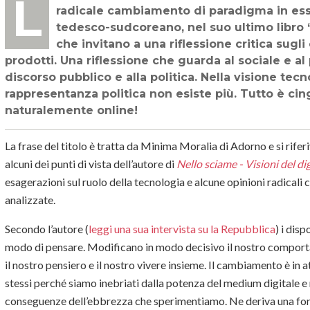
La tecnologia ci sta riprogrammando e noi non comprendiamo pienamente il
radicale cambiamento di paradigma in ess
tedesco-sudcoreano, nel suo ultimo libro 
che invitano a una riflessione critica sugl
prodotti. Una riflessione che guarda al sociale e al
discorso pubblico e alla politica. Nella visione tecn
rappresentanza politica non esiste più. Tutto è cin
naturalemente online!
La frase del titolo è tratta da Minima Moralia di Adorno e si riferi
alcuni dei punti di vista dell’autore di
Nello sciame - Visioni del dig
esagerazioni sul ruolo della tecnologia e alcune opinioni radical
analizzate.
Secondo l’autore (
leggi una sua intervista su la Repubblica
) i disp
modo di pensare. Modificano in modo decisivo il nostro comportam
il nostro pensiero e il nostro vivere insieme. Il cambiamento è in
stessi perché siamo inebriati dalla potenza del medium digitale e
conseguenze dell’ebbrezza che sperimentiamo. Ne deriva una for