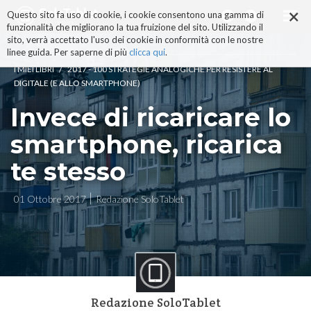
×
Salta
Questo sito fa uso di cookie, i cookie consentono una gamma di
ai
funzionalità che migliorano la tua fruizione del sito. Utilizzando il
contenuti.
sito, verrà accettato l'uso dei cookie in conformità con le nostre
|
linee guida. Per saperne di più
clicca qui
.
Salta
/
I MIEI LIBRI
2017 - 100 STRATEGIE ANALOGICHE PER RESISTERE AL
alla
DIGITALE (E ALLO SMARTPHONE)
navigazione
Invece di ricaricare lo
smartphone, ricarica
te stesso
01 Ottobre 2017
Redazione SoloTablet
Redazione SoloTablet