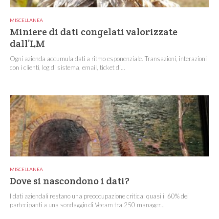
MISCELLANEA
Miniere di dati congelati valorizzate
dall’LM
Ogni azienda accumula dati a ritmo esponenziale. Transazioni, interazioni
con i clienti, log di sistema, email, ticket di...
MISCELLANEA
Dove si nascondono i dati?
I dati aziendali restano una preoccupazione critica: quasi il 60% dei
partecipanti a una sondaggio di Veeam tra 250 manager...