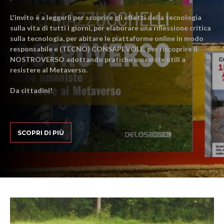
L'invito è a leggerli per scoprire gli effetti della tecnologia
sulla vita di tutti i giorni, per elaborare una riflessione critica
sulla tecnologia, per abitare le piattaforme online in modo
responsabile e (TECNO) CONSAPEVOLE, per riscoprire il
NOSTROVERSO adottando pratiche umaniste utili a
resistere al Metaverso.
Da cittadini!
SCOPRI DI PIÙ