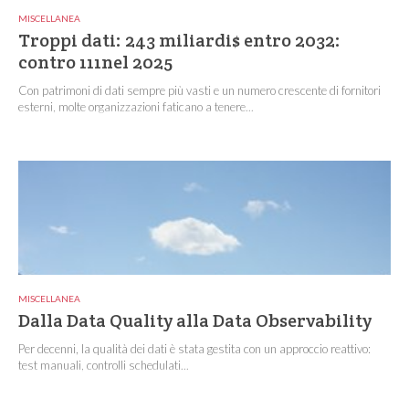
MISCELLANEA
Troppi dati: 243 miliardi$ entro 2032:
contro 111nel 2025
Con patrimoni di dati sempre più vasti e un numero crescente di fornitori
esterni, molte organizzazioni faticano a tenere...
MISCELLANEA
Dalla Data Quality alla Data Observability
Per decenni, la qualità dei dati è stata gestita con un approccio reattivo:
test manuali, controlli schedulati...