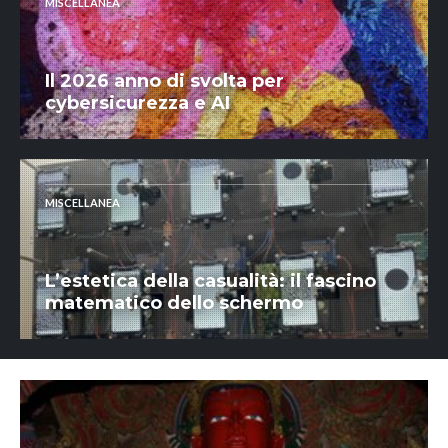
MISCELLANEA
Il 2026 anno di svolta per
cybersicurezza e AI
MISCELLANEA
L’estetica della casualità: il fascino
matematico dello schermo