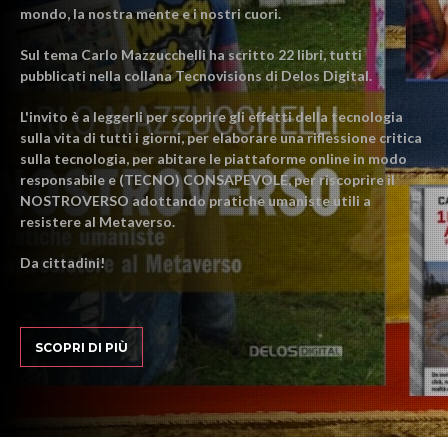
mondo, la nostra mente e i nostri cuori.
Sul tema Carlo Mazzucchelli ha scritto 22 libri, tutti
pubblicati nella collana Tecnovisions di Delos Digital.
L'invito è a leggerli per scoprire gli effetti della tecnologia
sulla vita di tutti i giorni, per elaborare una riflessione critica
sulla tecnologia, per abitare le piattaforme online in modo
responsabile e (TECNO) CONSAPEVOLE, per riscoprire il
NOSTROVERSO adottando pratiche umaniste utili a
resistere al Metaverso.
Da cittadini!
SCOPRI DI PIÙ