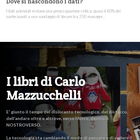
Dove si nascondono i dati?
I dati aziendali restano una preoccupazione critica: quasi il 60% dei
partecipanti a una sondaggio di Veeam tra 250 manager...
I libri di Carlo
Mazzucchelli
E' giunto il tempo del disincanto tecnologico, del distacco,
dell’andare oltre e altrove, verso l’Altro, dentro il
NOSTROVERSO.
La tecnologia sta cambiando il modo di pensare e di vedere il