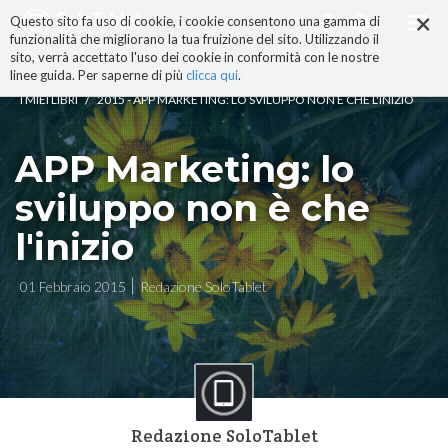
×
Salta
Questo sito fa uso di cookie, i cookie consentono una gamma di
ai
funzionalità che migliorano la tua fruizione del sito. Utilizzando il
contenuti.
sito, verrà accettato l'uso dei cookie in conformità con le nostre
|
linee guida. Per saperne di più
clicca qui
.
Salta
/
I MIEI LIBRI
2015 - APP MARKETING: LO SVILUPPO NON È CHE L'INIZIO
alla
navigazione
APP Marketing: lo
sviluppo non è che
l'inizio
01 Febbraio 2015
Redazione SoloTablet
Redazione SoloTablet