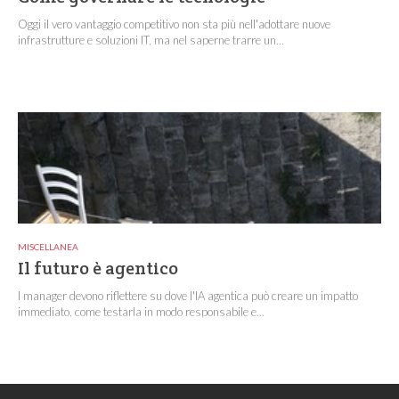
Oggi il vero vantaggio competitivo non sta più nell'adottare nuove
infrastrutture e soluzioni IT, ma nel saperne trarre un...
MISCELLANEA
Il futuro è agentico
I manager devono riflettere su dove l'IA agentica può creare un impatto
immediato, come testarla in modo responsabile e...