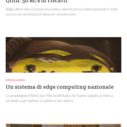
Qilin: 50 M/$ di riscatti
Negli ultimi mesi il panorama della cybersicurezza internazionale è stato
scosso da un’ondata di attacchi ransomware...
MISCELLANEA
Un sistema di edge computing nazionale
Lo propongono FiberCop e Microsoft Italia che hanno siglato un’intesa
strategica per portare la potenza del cloud e...