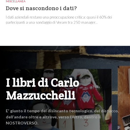
MISCELLANEA
Dove si nascondono i dati?
I dati aziendali restano una preoccupazione critica: quasi il 60% dei
partecipanti a una sondaggio di Veeam tra 250 manager...
I libri di Carlo
Mazzucchelli
E' giunto il tempo del disincanto tecnologico, del distacco,
dell’andare oltre e altrove, verso l’Altro, dentro il
NOSTROVERSO.