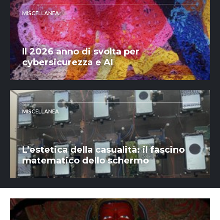
MISCELLANEA
Il 2026 anno di svolta per
cybersicurezza e AI
MISCELLANEA
L’estetica della casualità: il fascino
matematico dello schermo