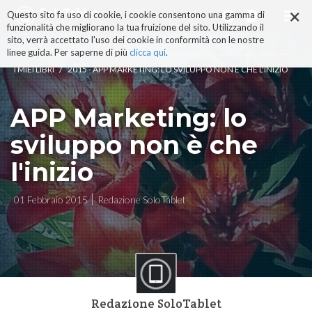
×
Salta
Questo sito fa uso di cookie, i cookie consentono una gamma di
ai
funzionalità che migliorano la tua fruizione del sito. Utilizzando il
contenuti.
sito, verrà accettato l'uso dei cookie in conformità con le nostre
|
linee guida. Per saperne di più
clicca qui
.
Salta
/
I MIEI LIBRI
2015 - APP MARKETING: LO SVILUPPO NON È CHE L'INIZIO
alla
navigazione
APP Marketing: lo
sviluppo non è che
l'inizio
01 Febbraio 2015
Redazione SoloTablet
Redazione SoloTablet