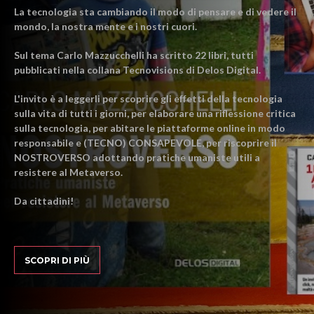
La tecnologia sta cambiando il modo di pensare e di vedere il
mondo, la nostra mente e i nostri cuori.
Sul tema Carlo Mazzucchelli ha scritto 22 libri, tutti
pubblicati nella collana Tecnovisions di Delos Digital.
L'invito è a leggerli per scoprire gli effetti della tecnologia
sulla vita di tutti i giorni, per elaborare una riflessione critica
sulla tecnologia, per abitare le piattaforme online in modo
responsabile e (TECNO) CONSAPEVOLE, per riscoprire il
NOSTROVERSO adottando pratiche umaniste utili a
resistere al Metaverso.
Da cittadini!
SCOPRI DI PIÙ