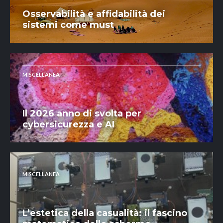
Osservabilità e affidabilità dei
sistemi come must
MISCELLANEA
Il 2026 anno di svolta per
cybersicurezza e AI
MISCELLANEA
L’estetica della casualità: il fascino