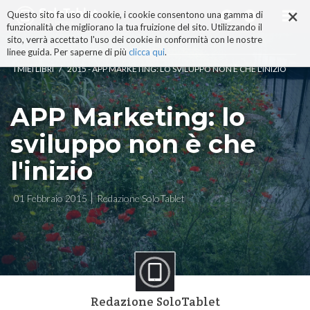
×
Salta
Questo sito fa uso di cookie, i cookie consentono una gamma di
ai
funzionalità che migliorano la tua fruizione del sito. Utilizzando il
contenuti.
sito, verrà accettato l'uso dei cookie in conformità con le nostre
|
linee guida. Per saperne di più
clicca qui
.
Salta
/
I MIEI LIBRI
2015 - APP MARKETING: LO SVILUPPO NON È CHE L'INIZIO
alla
navigazione
APP Marketing: lo
sviluppo non è che
l'inizio
01 Febbraio 2015
Redazione SoloTablet
Redazione SoloTablet