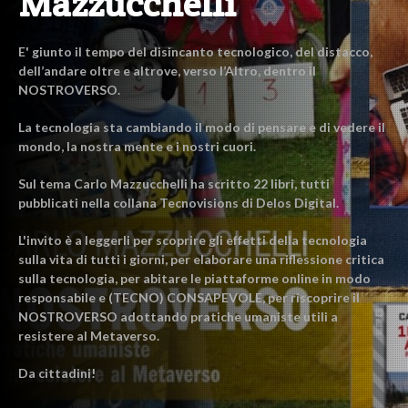
Mazzucchelli
E' giunto il tempo del disincanto tecnologico, del distacco,
dell’andare oltre e altrove, verso l’Altro, dentro il
NOSTROVERSO.
La tecnologia sta cambiando il modo di pensare e di vedere il
mondo, la nostra mente e i nostri cuori.
Sul tema Carlo Mazzucchelli ha scritto 22 libri, tutti
pubblicati nella collana Tecnovisions di Delos Digital.
L'invito è a leggerli per scoprire gli effetti della tecnologia
sulla vita di tutti i giorni, per elaborare una riflessione critica
sulla tecnologia, per abitare le piattaforme online in modo
responsabile e (TECNO) CONSAPEVOLE, per riscoprire il
NOSTROVERSO adottando pratiche umaniste utili a
resistere al Metaverso.
Da cittadini!