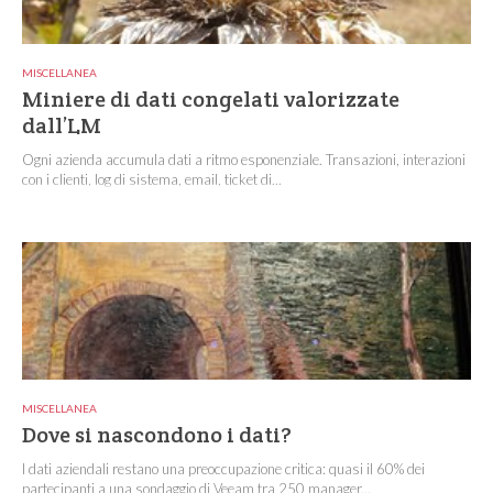
MISCELLANEA
Miniere di dati congelati valorizzate
dall’LM
Ogni azienda accumula dati a ritmo esponenziale. Transazioni, interazioni
con i clienti, log di sistema, email, ticket di...
MISCELLANEA
Dove si nascondono i dati?
I dati aziendali restano una preoccupazione critica: quasi il 60% dei
partecipanti a una sondaggio di Veeam tra 250 manager...