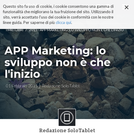
×
Salta
Questo sito fa uso di cookie, i cookie consentono una gamma di
ai
funzionalità che migliorano la tua fruizione del sito. Utilizzando il
contenuti.
sito, verrà accettato l'uso dei cookie in conformità con le nostre
|
linee guida. Per saperne di più
clicca qui
.
Salta
/
I MIEI LIBRI
2015 - APP MARKETING: LO SVILUPPO NON È CHE L'INIZIO
alla
navigazione
APP Marketing: lo
sviluppo non è che
l'inizio
01 Febbraio 2015
Redazione SoloTablet
Redazione SoloTablet