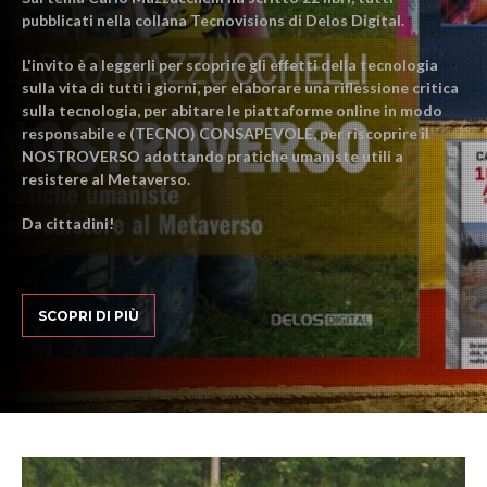
pubblicati nella collana Tecnovisions di Delos Digital.
L'invito è a leggerli per scoprire gli effetti della tecnologia
sulla vita di tutti i giorni, per elaborare una riflessione critica
sulla tecnologia, per abitare le piattaforme online in modo
responsabile e (TECNO) CONSAPEVOLE, per riscoprire il
NOSTROVERSO adottando pratiche umaniste utili a
resistere al Metaverso.
Da cittadini!
SCOPRI DI PIÙ