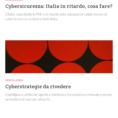
Cybersicurezza: Italia in ritardo, cosa fare?
L’Italia, soprattutto le PMI, è in ritardo nella adozione di valide misure di
cybersicurezza su diversi fonti della...
MISCELLANEA
Cyberstrategie da rivedere
L’intelligenza artificiale agentica ridefinisce l’ecosistema criminale e presto
permetterà di lanciare attacchi...