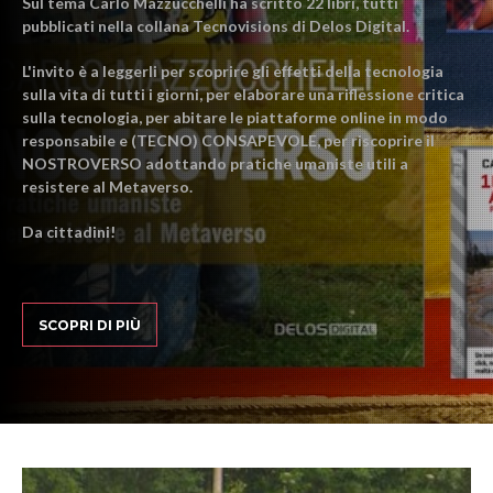
Sul tema Carlo Mazzucchelli ha scritto 22 libri, tutti
pubblicati nella collana Tecnovisions di Delos Digital.
L'invito è a leggerli per scoprire gli effetti della tecnologia
sulla vita di tutti i giorni, per elaborare una riflessione critica
sulla tecnologia, per abitare le piattaforme online in modo
responsabile e (TECNO) CONSAPEVOLE, per riscoprire il
NOSTROVERSO adottando pratiche umaniste utili a
resistere al Metaverso.
Da cittadini!
SCOPRI DI PIÙ