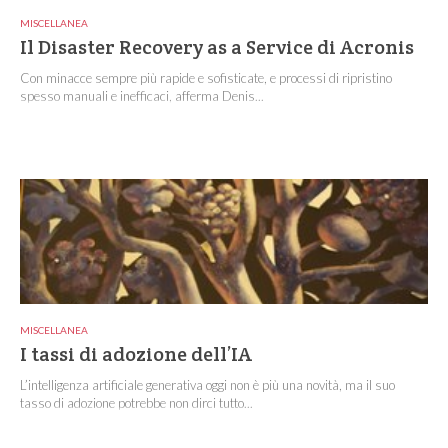
MISCELLANEA
Il Disaster Recovery as a Service di Acronis
Con minacce sempre più rapide e sofisticate, e processi di ripristino
spesso manuali e inefficaci, afferma Denis...
MISCELLANEA
I tassi di adozione dell’IA
L’intelligenza artificiale generativa oggi non è più una novità, ma il suo
tasso di adozione potrebbe non dirci tutto...