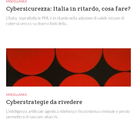
MISCELLANEA
Cybersicurezza: Italia in ritardo, cosa fare?
L’Italia, soprattutto le PMI, è in ritardo nella adozione di valide misure di
cybersicurezza su diversi fonti della...
MISCELLANEA
Cyberstrategie da rivedere
L’intelligenza artificiale agentica ridefinisce l’ecosistema criminale e presto
permetterà di lanciare attacchi...