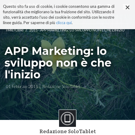
×
Salta
Questo sito fa uso di cookie, i cookie consentono una gamma di
ai
funzionalità che migliorano la tua fruizione del sito. Utilizzando il
contenuti.
sito, verrà accettato l'uso dei cookie in conformità con le nostre
|
linee guida. Per saperne di più
clicca qui
.
Salta
/
I MIEI LIBRI
2015 - APP MARKETING: LO SVILUPPO NON È CHE L'INIZIO
alla
navigazione
APP Marketing: lo
sviluppo non è che
l'inizio
01 Febbraio 2015
Redazione SoloTablet
Redazione SoloTablet