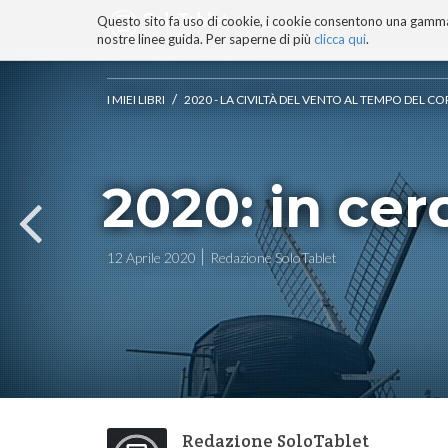
Questo sito fa uso di cookie, i cookie consentono una gamma di
BLOG
TECNOCONSAPEVOLEZZ
nostre linee guida. Per saperne di più
clicca qui
.
Salta
ai
contenuti.
/
I MIEI LIBRI
2020 - LA CIVILTÀ DEL VENTO AL TEMPO DEL 
|
Salta
alla
navigazione
2020: in cer
12 Aprile 2020
Redazione SoloTablet
Redazione SoloTablet