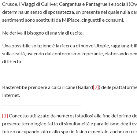
Crusoe, I Viaggi di Gulliver, Gargantua e Pantagruel) e sociali (Ow
determina un senso di spossatezza, un presente nel quale nulla cam
sentimenti sono sostituiti da MiPiace, cinguettii e consumi.
Ne deriva il bisogno di una via di uscita.
Una possibile soluzione è la ricerca di nuove Utopie, raggiungibili 
sulla realtà, uscendo dal conformismo imperante, elaborando pens
di libertà.
Basterebbe prendere a calci il cane (Ballard
[2]
) delle piattaforme
Internet.
[1]
Concetto utilizzato da numerosi studiosi alla fine del primo de
presente tecnologico fatto di simultaneità e parallelismo degli e
futuro occupando, oltre allo spazio fisico e mentale, anche un ter