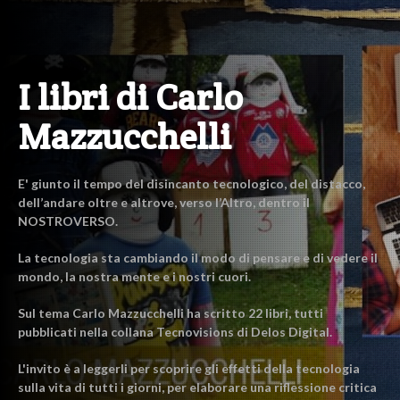
I libri di Carlo
Mazzucchelli
E' giunto il tempo del disincanto tecnologico, del distacco,
dell’andare oltre e altrove, verso l’Altro, dentro il
NOSTROVERSO.
La tecnologia sta cambiando il modo di pensare e di vedere il
mondo, la nostra mente e i nostri cuori.
Sul tema Carlo Mazzucchelli ha scritto 22 libri, tutti
pubblicati nella collana Tecnovisions di Delos Digital.
L'invito è a leggerli per scoprire gli effetti della tecnologia
sulla vita di tutti i giorni, per elaborare una riflessione critica