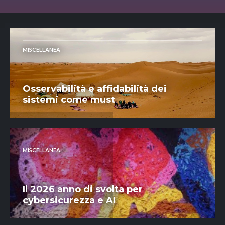
MISCELLANEA
Osservabilità e affidabilità dei
sistemi come must
MISCELLANEA
Il 2026 anno di svolta per
cybersicurezza e AI