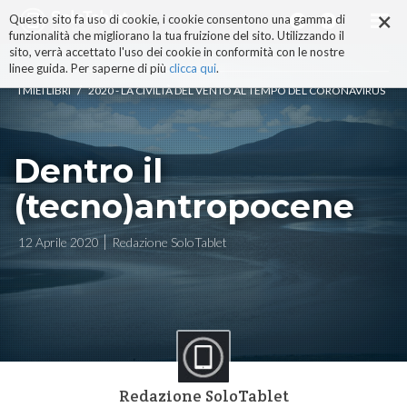
×
Salta
Questo sito fa uso di cookie, i cookie consentono una gamma di
ai
funzionalità che migliorano la tua fruizione del sito. Utilizzando il
contenuti.
sito, verrà accettato l'uso dei cookie in conformità con le nostre
|
linee guida. Per saperne di più
clicca qui
.
Salta
/
I MIEI LIBRI
2020 - LA CIVILTÀ DEL VENTO AL TEMPO DEL CORONAVIRUS
alla
navigazione
Dentro il
(tecno)antropocene
12 Aprile 2020
Redazione SoloTablet
Redazione SoloTablet