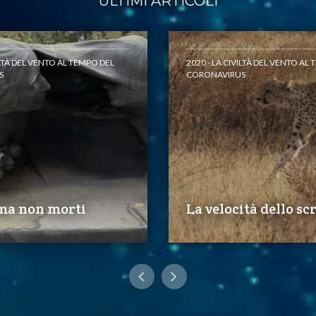
ULTIMI ARTICOLI
ILTÀ DEL VENTO AL TEMPO DEL
2020 - LA CIVILTÀ DEL VENTO AL
S
CORONAVIRUS
 ma non morti
La velocità dello sc