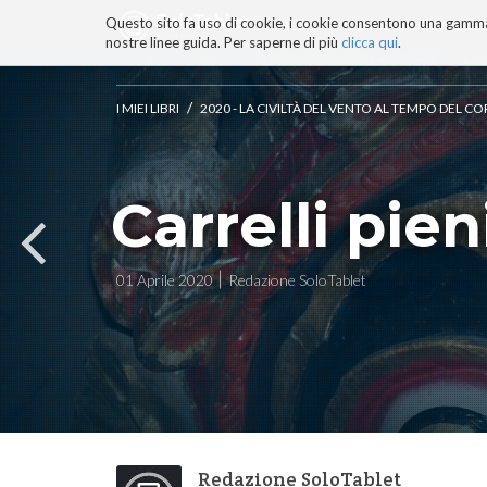
Questo sito fa uso di cookie, i cookie consentono una gamma di
BLOG
TECNOCONSAPEVOLEZZ
nostre linee guida. Per saperne di più
clicca qui
.
Salta
ai
contenuti.
/
I MIEI LIBRI
2020 - LA CIVILTÀ DEL VENTO AL TEMPO DEL 
|
Salta
alla
navigazione
Carrelli pien
01 Aprile 2020
Redazione SoloTablet
Redazione SoloTablet