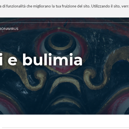
 funzionalità che migliorano la tua fruizione del sito. Utilizzando il sito, ver
A
TECNOBIBLIOGRAFIA
I MIEI LIBRI
PROGETTO
CORONAVIRUS
i e bulimia