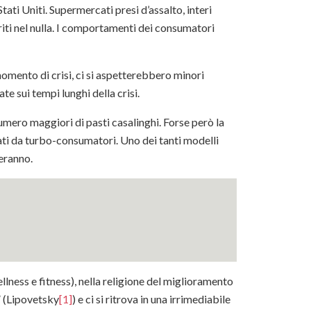
ati Uniti. Supermercati presi d’assalto, interi
pariti nel nulla. I comportamenti dei consumatori
omento di crisi, ci si aspetterebbero minori
te sui tempi lunghi della crisi.
numero maggiori di pasti casalinghi. Forse però la
ati da turbo-consumatori. Uno dei tanti modelli
eranno.
lness e fitness), nella religione del miglioramento
” (Lipovetsky
[1]
) e ci si ritrova in una irrimediabile