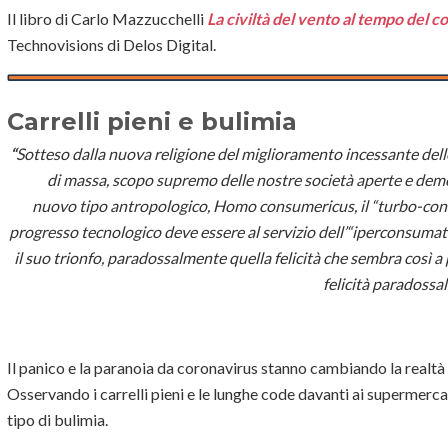
Il libro di Carlo Mazzucchelli
La civiltà del vento al tempo del 
Technovisions di Delos Digital.
Carrelli pieni e bulimia
“
Sotteso dalla nuova religione del miglioramento incessante delle
di massa, scopo supremo delle nostre società aperte e demo
nuovo tipo antropologico,
Homo consumericus
, il “turbo-co
progresso tecnologico deve essere al servizio dell’“iperconsumat
il suo trion­fo, paradossalmente quella felicità che sembra così a p
felicità paradossal
Il panico e la paranoia da coronavirus stanno cambiando la realtà 
Osservando i carrelli pieni e le lunghe code davanti ai supermerca
tipo di bulimia.