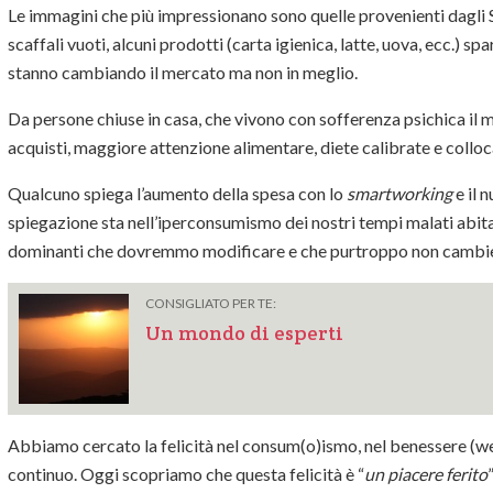
Le immagini che più impressionano sono quelle provenienti dagli St
scaffali vuoti, alcuni prodotti (carta igienica, latte, uova, ecc.) s
stanno cambiando il mercato ma non in meglio.
Da persone chiuse in casa, che vivono con sofferenza psichica il m
acquisti, maggiore attenzione alimentare, diete calibrate e colloca
Qualcuno spiega l’aumento della spesa con lo
smartworking
e il 
spiegazione sta nell’iperconsumismo dei nostri tempi malati abit
dominanti che dovremmo modificare e che purtroppo non cambi
CONSIGLIATO PER TE:
Un mondo di esperti
Abbiamo cercato la felicità nel consum(o)ismo, nel benessere (wel
continuo. Oggi scopriamo che questa felicità è “
un piacere ferito