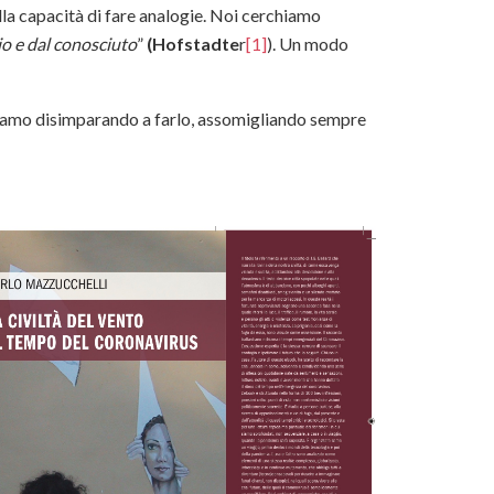
alla capacità di fare analogie. Noi cerchiamo
io e dal conosciuto
”
(Hofstadte
r
[1]
). Un modo
tiamo disimparando a farlo, assomigliando sempre