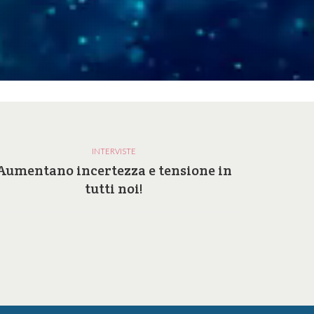
INTERVISTE
Aumentano incertezza e tensione in
Perc
tutti noi!