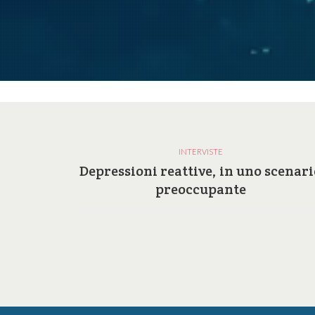
INTERVISTE
a e le
Depressioni reattive, in uno scenari
ilosofia
preoccupante