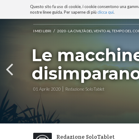
Questo sito fa uso di cookie, i cookie consentono una gamma di
BLOG
TECNOCONSAPEVOLEZZ
nostre linee guida. Per saperne di più
clicca qui
.
Salta
ai
contenuti.
/
I MIEI LIBRI
2020 - LA CIVILTÀ DEL VENTO AL TEMPO DEL 
|
Salta
Le macchine
alla
navigazione
disimparan
01 Aprile 2020
Redazione SoloTablet
Redazione SoloTablet