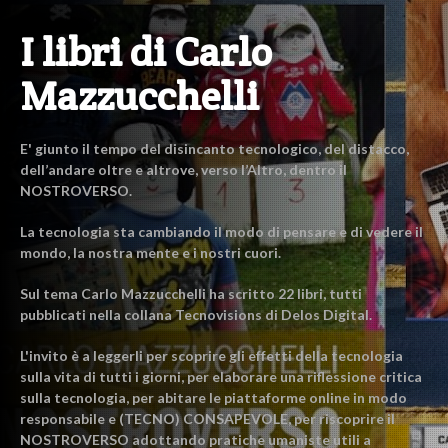
I libri di Carlo
Mazzucchelli
E' giunto il tempo del disincanto tecnologico, del distacco,
dell’andare oltre e altrove, verso l’Altro, dentro il
NOSTROVERSO.
La tecnologia sta cambiando il modo di pensare e di vedere il
mondo, la nostra mente e i nostri cuori.
Sul tema Carlo Mazzucchelli ha scritto 22 libri, tutti
pubblicati nella collana Tecnovisions di Delos Digital.
L'invito è a leggerli per scoprire gli effetti della tecnologia
sulla vita di tutti i giorni, per elaborare una riflessione critica
sulla tecnologia, per abitare le piattaforme online in modo
responsabile e (TECNO) CONSAPEVOLE, per riscoprire il
NOSTROVERSO adottando pratiche umaniste utili a