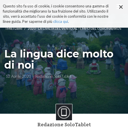
×
Salta
Questo sito fa uso di cookie, i cookie consentono una gamma di
ai
funzionalità che migliorano la tua fruizione del sito. Utilizzando il
contenuti.
sito, verrà accettato l'uso dei cookie in conformità con le nostre
|
linee guida. Per saperne di più
clicca qui
.
Salta
/
I MIEI LIBRI
2020 - LA CIVILTÀ DEL VENTO AL TEMPO DEL CORONAVIRUS
alla
navigazione
La lingua dice molto
di noi
12 Aprile 2020
Redazione SoloTablet
Redazione SoloTablet