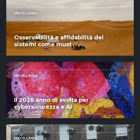
MISCELLANEA
Osservabilità e affidabilità dei
sistemi come must
MISCELLANEA
Il 2026 anno di svolta per
cybersicurezza e AI
MISCELLANEA