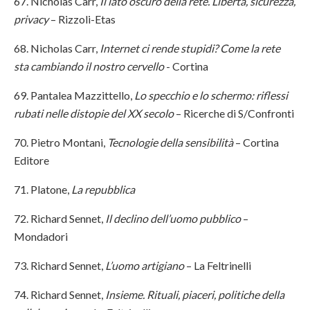
67. Nicholas Carr,
Il lato oscuro della rete. Libertà, sicurezza,
privacy
– Rizzoli-Etas
68. Nicholas Carr,
Internet ci rende stupidi? Come la rete
sta cambiando il nostro cervello
- Cortina
69. Pantalea Mazzittello,
Lo specchio e lo schermo: riflessi
rubati nelle distopie del XX secolo
– Ricerche di S/Confronti
70. Pietro Montani,
Tecnologie della sensibilità
– Cortina
Editore
71. Platone,
La repubblica
72. Richard Sennet,
Il declino dell’uomo pubblico
–
Mondadori
73. Richard Sennet,
L’uomo artigiano
– La Feltrinelli
74. Richard Sennet,
Insieme. Rituali, piaceri, politiche della