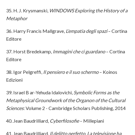
35. H. J. Krysmanski,
WINDOWS Exploring the History of a
Metaphor
36. Harry Francis Mallgrave,
L’empatia degli spazi
– Cortina
Editore
37. Horst Bredekamp,
Immagini che ci guardano
– Cortina
Editore
38. Igor Pelgreffi,
Il pensiero e il suo schermo
– Koinos
Edizioni
39. Israel B ar-Yehuda Idalovichi,
Symbolic Forms as the
Metaphysical Groundwork of the Organon of the Cultural
Sciences
: Volume 2 - Cambridge Scholars Publishing, 2014
40. Jean Baudrilliard,
Cyberfilosofie
– Millepiani
41. Jean Baudrilliard,
Il delitto perfetto. La televisione ha