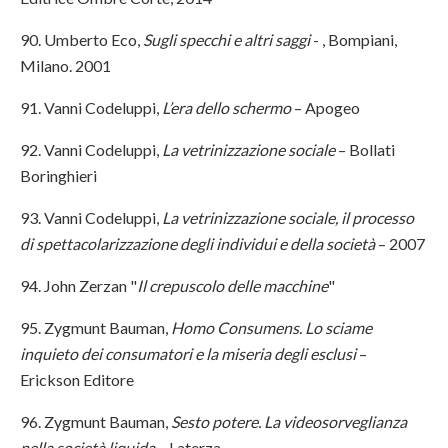
90. Umberto Eco,
Sugli specchi e altri saggi
- , Bompiani,
Milano. 2001
91. Vanni Codeluppi,
L’era dello schermo
– Apogeo
92. Vanni Codeluppi,
La vetrinizzazione sociale
– Bollati
Boringhieri
93. Vanni Codeluppi,
La vetrinizzazione sociale, il processo
di spettacolarizzazione degli individui e della società
– 2007
94. John Zerzan "
Il crepuscolo delle macchine
"
95. Zygmunt Bauman,
Homo Consumens. Lo sciame
inquieto dei consumatori e la miseria degli esclusi
–
Erickson Editore
96. Zygmunt Bauman,
Sesto potere. La videosorveglianza
nella società liquida
– Laterza