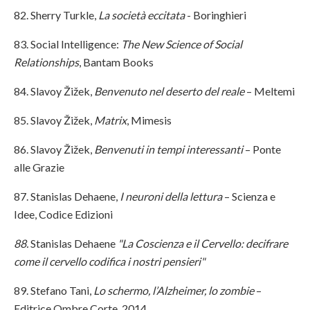
82. Sherry Turkle,
La società eccitata
- Boringhieri
83. Social Intelligence:
The New Science of Social
Relationships
, Bantam Books
84. Slavoy Žižek,
Benvenuto nel deserto del reale
– Meltemi
85. Slavoy Žižek,
Matrix
, Mimesis
86. Slavoy Žižek,
Benvenuti in tempi interessanti
– Ponte
alle Grazie
87. Stanislas Dehaene,
I neuroni della lettura
– Scienza e
Idee, Codice Edizioni
88.
Stanislas Dehaene
"La Coscienza e il Cervello: decifrare
come il cervello codifica i nostri pensieri"
89. Stefano Tani,
Lo schermo, l’Alzheimer, lo zombie
–
Editrice Ombre Corte, 2014