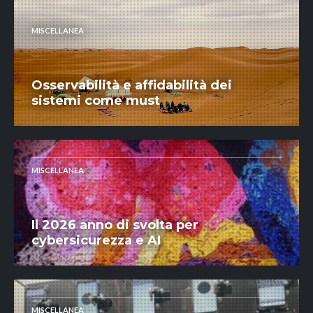
MISCELLANEA
Osservabilità e affidabilità dei
sistemi come must
MISCELLANEA
Il 2026 anno di svolta per
cybersicurezza e AI
MISCELLANEA