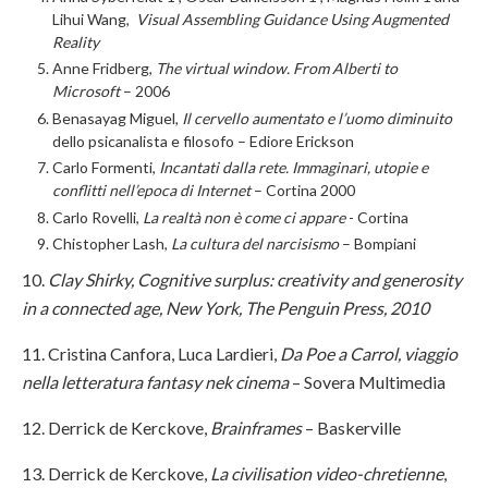
Lihui Wang,
Visual Assembling Guidance Using Augmented
Reality
Anne Fridberg,
The virtual window.
From Alberti to
Microsoft
– 2006
Benasayag
Miguel,
Il cervello aumentato e l’uomo diminuito
dello psicanalista e filosofo – Ediore Erickson
Carlo Formenti,
Incantati dalla rete. Immaginari, utopie e
conflitti nell’epoca di Internet
– Cortina 2000
Carlo Rovelli,
La realtà non è come ci appare
- Cortina
Chistopher Lash,
La cultura del narcisismo
– Bompiani
10.
Clay Shirky, Cognitive surplus: creativity and generosity
in a connected age, New York, The Penguin Press, 2010
11. Cristina Canfora, Luca Lardieri,
Da Poe a Carrol, viaggio
nella letteratura fantasy nek cinema
– Sovera Multimedia
12. Derrick de Kerckove,
Brainframes
– Baskerville
13. Derrick de Kerckove,
La civilisation video-chretienne
,