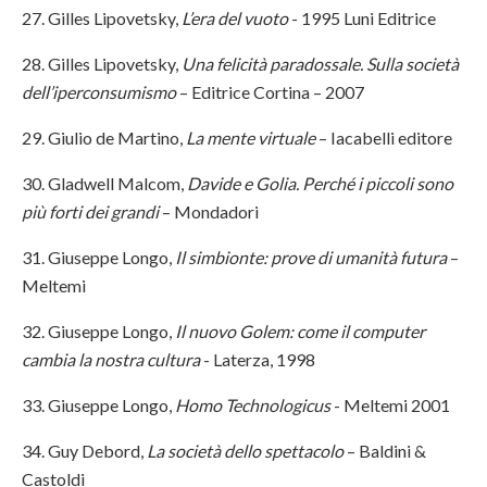
27. Gilles Lipovetsky,
L’era del vuoto
- 1995 Luni Editrice
28. Gilles Lipovetsky,
Una felicità paradossale. Sulla società
dell’iperconsumismo
– Editrice Cortina – 2007
29. Giulio de Martino,
La mente virtuale
– Iacabelli editore
30. Gladwell Malcom,
Davide e Golia.
Perché i piccoli sono
più forti dei grandi
– Mondadori
31. Giuseppe Longo,
Il simbionte: prove di umanità futura
–
Meltemi
32. Giuseppe Longo,
Il nuovo Golem: come il computer
cambia la nostra cultura
- Laterza, 1998
33. Giuseppe Longo,
Homo Technologicus
- Meltemi 2001
34. Guy Debord,
La società dello spettacolo
– Baldini &
Castoldi