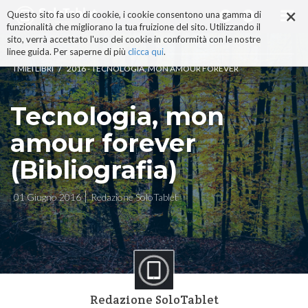
×
Salta
Questo sito fa uso di cookie, i cookie consentono una gamma di
ai
funzionalità che migliorano la tua fruizione del sito. Utilizzando il
contenuti.
sito, verrà accettato l'uso dei cookie in conformità con le nostre
|
linee guida. Per saperne di più
clicca qui
.
Salta
/
I MIEI LIBRI
2016 - TECNOLOGIA, MON AMOUR FOREVER
alla
navigazione
Tecnologia, mon
amour forever
(Bibliografia)
01 Giugno 2016
Redazione SoloTablet
Redazione SoloTablet