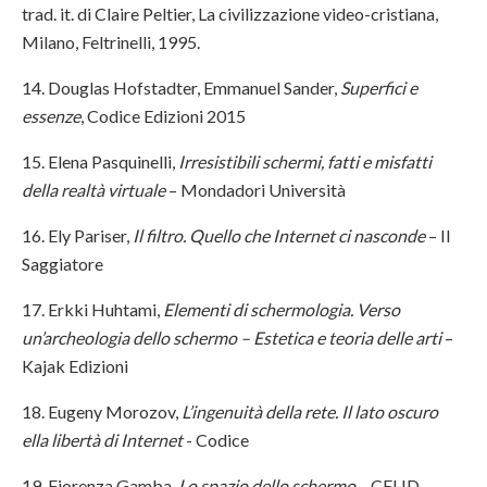
trad. it. di Claire Peltier, La civilizzazione video-cristiana,
Milano, Feltrinelli, 1995.
14. Douglas Hofstadter, Emmanuel Sander,
Superfici e
essenze
, Codice Edizioni 2015
15. Elena Pasquinelli,
Irresistibili schermi, fatti e misfatti
della realtà virtuale
– Mondadori Università
16. Ely Pariser,
Il filtro. Quello che Internet ci nasconde
– Il
Saggiatore
17. Erkki Huhtami,
Elementi di schermologia. Verso
un’archeologia dello schermo – Estetica e teoria delle arti
–
Kajak Edizioni
18. Eugeny Morozov,
L’ingenuità della rete. Il lato oscuro
ella libertà di Internet
- Codice
19. Fiorenza Gamba,
Lo spazio dello schermo
– CELID