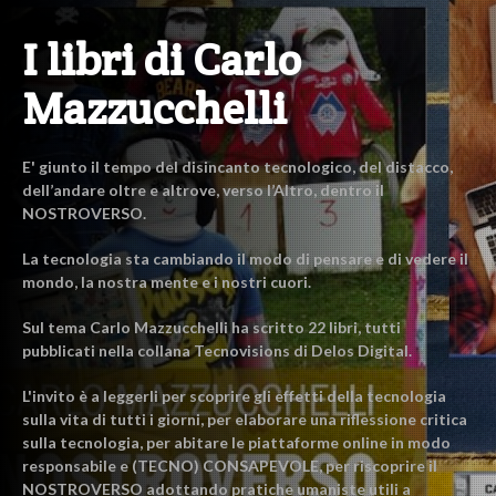
I libri di Carlo
Mazzucchelli
E' giunto il tempo del disincanto tecnologico, del distacco,
dell’andare oltre e altrove, verso l’Altro, dentro il
NOSTROVERSO.
La tecnologia sta cambiando il modo di pensare e di vedere il
mondo, la nostra mente e i nostri cuori.
Sul tema Carlo Mazzucchelli ha scritto 22 libri, tutti
pubblicati nella collana Tecnovisions di Delos Digital.
L'invito è a leggerli per scoprire gli effetti della tecnologia
sulla vita di tutti i giorni, per elaborare una riflessione critica
sulla tecnologia, per abitare le piattaforme online in modo
responsabile e (TECNO) CONSAPEVOLE, per riscoprire il
NOSTROVERSO adottando pratiche umaniste utili a