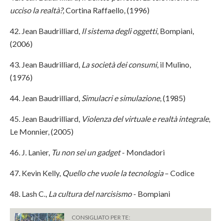
ucciso la realtà?,
Cortina Raffaello, (1996)
42. Jean Baudrilliard,
Il sistema degli oggetti
, Bompiani,
(2006)
43. Jean Baudrilliard,
La società dei consumi
, il Mulino,
(1976)
44. Jean Baudrilliard,
Simulacri e simulazione
, (1985)
45. Jean Baudrilliard,
Violenza del virtuale e realtà integrale
,
Le Monnier, (2005)
46. J. Lanier,
Tu non sei un gadget
- Mondadori
47. Kevin Kelly,
Quello che vuole la tecnologia
– Codice
48. Lash C.,
La cultura del narcisismo
- Bompiani
CONSIGLIATO PER TE: