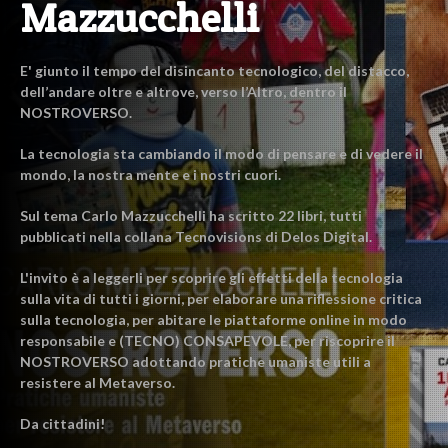
Mazzucchelli
E' giunto il tempo del disincanto tecnologico, del distacco,
dell’andare oltre e altrove, verso l’Altro, dentro il
NOSTROVERSO.
La tecnologia sta cambiando il modo di pensare e di vedere il
mondo, la nostra mente e i nostri cuori.
Sul tema Carlo Mazzucchelli ha scritto 22 libri, tutti
pubblicati nella collana Tecnovisions di Delos Digital.
L'invito è a leggerli per scoprire gli effetti della tecnologia
sulla vita di tutti i giorni, per elaborare una riflessione critica
sulla tecnologia, per abitare le piattaforme online in modo
responsabile e (TECNO) CONSAPEVOLE, per riscoprire il
NOSTROVERSO adottando pratiche umaniste utili a
resistere al Metaverso.
Da cittadini!