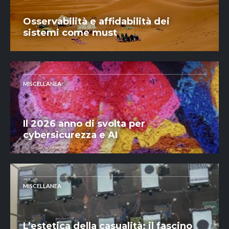
Osservabilità e affidabilità dei
sistemi come must
MISCELLANEA
Il 2026 anno di svolta per
cybersicurezza e AI
MISCELLANEA
L’estetica della casualità: il fascino