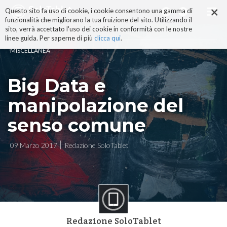
×
Salta
Questo sito fa uso di cookie, i cookie consentono una gamma di
ai
funzionalità che migliorano la tua fruizione del sito. Utilizzando il
contenuti.
sito, verrà accettato l'uso dei cookie in conformità con le nostre
|
linee guida. Per saperne di più
clicca qui
.
Salta
MISCELLANEA
alla
navigazione
Big Data e
manipolazione del
senso comune
09 Marzo 2017
Redazione SoloTablet
Redazione SoloTablet