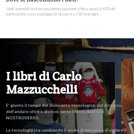
I dati aziendali restano una preoccupazione critica: quasi il 60% dei
partecipanti a una sondaggio di Veeam tra 250 manager...
I libri di Carlo
Mazzucchelli
E' giunto il tempo del disincanto tecnologico, del distacco,
dell’andare oltre e altrove, verso l’Altro, dentro il
NOSTROVERSO.
La tecnologia sta cambiando il modo di pensare e di vedere il