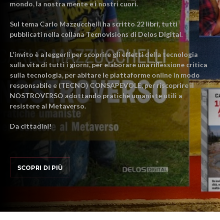
mondo, la nostra mente e i nostri cuori.
Sul tema Carlo Mazzucchelli ha scritto 22 libri, tutti
pubblicati nella collana Tecnovisions di Delos Digital.
L'invito è a leggerli per scoprire gli effetti della tecnologia
sulla vita di tutti i giorni, per elaborare una riflessione critica
sulla tecnologia, per abitare le piattaforme online in modo
responsabile e (TECNO) CONSAPEVOLE, per riscoprire il
NOSTROVERSO adottando pratiche umaniste utili a
resistere al Metaverso.
Da cittadini!
SCOPRI DI PIÙ