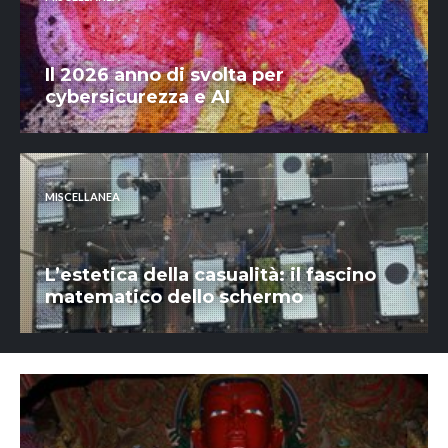
Il 2026 anno di svolta per
cybersicurezza e AI
MISCELLANEA
L’estetica della casualità: il fascino
matematico dello schermo