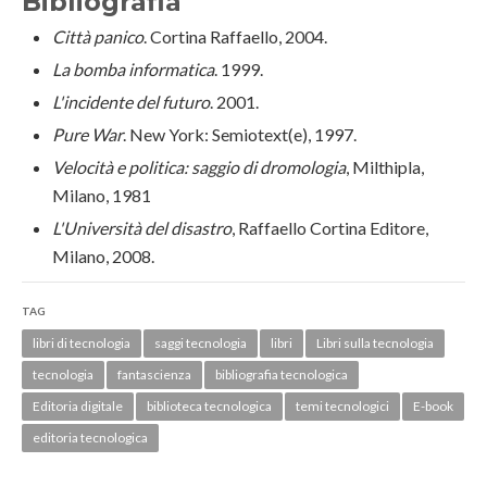
Bibliografia
Città panico
. Cortina Raffaello, 2004.
La bomba informatica
. 1999.
L'incidente del futuro
. 2001.
Pure War
. New York: Semiotext(e), 1997.
Velocità e politica: saggio di dromologia
, Milthipla,
Milano, 1981
L'Università del disastro
, Raffaello Cortina Editore,
Milano, 2008.
TAG
libri di tecnologia
saggi tecnologia
libri
Libri sulla tecnologia
tecnologia
fantascienza
bibliografia tecnologica
Editoria digitale
biblioteca tecnologica
temi tecnologici
E-book
editoria tecnologica