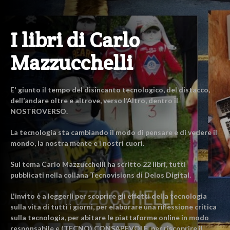
I libri di Carlo
Mazzucchelli
E' giunto il tempo del disincanto tecnologico, del distacco,
dell’andare oltre e altrove, verso l’Altro, dentro il
NOSTROVERSO.
La tecnologia sta cambiando il modo di pensare e di vedere il
mondo, la nostra mente e i nostri cuori.
Sul tema Carlo Mazzucchelli ha scritto 22 libri, tutti
pubblicati nella collana Tecnovisions di Delos Digital.
L'invito è a leggerli per scoprire gli effetti della tecnologia
sulla vita di tutti i giorni, per elaborare una riflessione critica
sulla tecnologia, per abitare le piattaforme online in modo
responsabile e (TECNO) CONSAPEVOLE, per riscoprire il