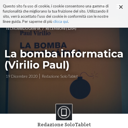
×
Salta
Questo sito fa uso di cookie, i cookie consentono una gamma di
ai
funzionalità che migliorano la tua fruizione del sito. Utilizzando il
contenuti.
sito, verrà accettato l'uso dei cookie in conformità con le nostre
|
linee guida. Per saperne di più
clicca qui
.
Salta
/
TECNOBIBLIOGRAFIA
RECENSIONI (120+)
alla
navigazione
La bomba informatica
(Virilio Paul)
19 Dicembre 2020
Redazione SoloTablet
Redazione SoloTablet