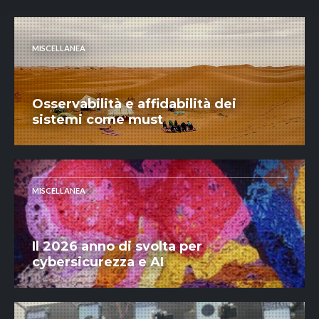
MISCELLANEA
Osservabilità e affidabilità dei
sistemi come must
MISCELLANEA
Il 2026 anno di svolta per
cybersicurezza e AI