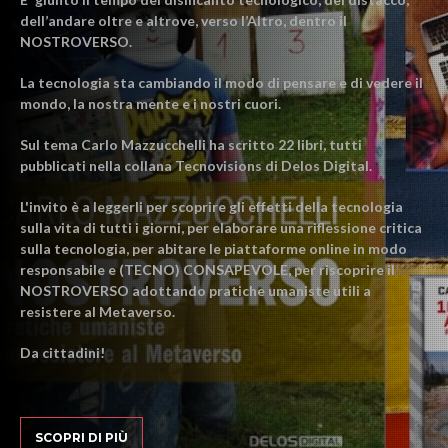
dell’andare oltre e altrove, verso l’Altro, dentro il
NOSTROVERSO.
La tecnologia sta cambiando il modo di pensare e di vedere il
mondo, la nostra mente e i nostri cuori.
Sul tema Carlo Mazzucchelli ha scritto 22 libri, tutti
pubblicati nella collana Tecnovisions di Delos Digital.
L'invito è a leggerli per scoprire gli effetti della tecnologia
sulla vita di tutti i giorni, per elaborare una riflessione critica
sulla tecnologia, per abitare le piattaforme online in modo
responsabile e (TECNO) CONSAPEVOLE, per riscoprire il
NOSTROVERSO adottando pratiche umaniste utili a
resistere al Metaverso.
Da cittadini!
SCOPRI DI PIÙ