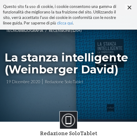
×
Salta
Questo sito fa uso di cookie, i cookie consentono una gamma di
ai
funzionalità che migliorano la tua fruizione del sito. Utilizzando il
contenuti.
sito, verrà accettato l'uso dei cookie in conformità con le nostre
|
linee guida. Per saperne di più
clicca qui
.
Salta
/
TECNOBIBLIOGRAFIA
RECENSIONI (120+)
alla
navigazione
La stanza intelligente
(Weinberger David)
19 Dicembre 2020
Redazione SoloTablet
Redazione SoloTablet