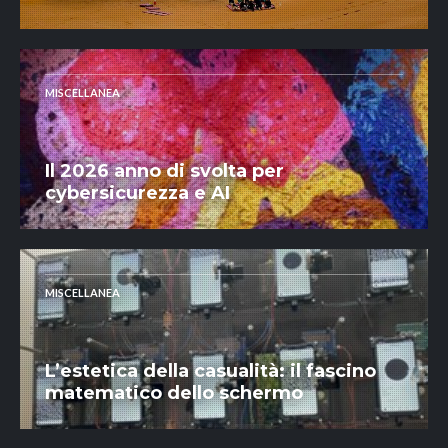
MISCELLANEA
Il 2026 anno di svolta per
cybersicurezza e AI
MISCELLANEA
L’estetica della casualità: il fascino
matematico dello schermo