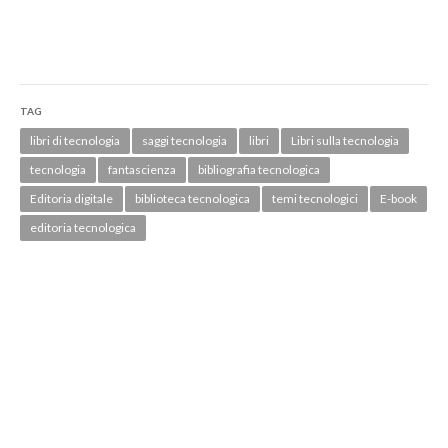
TAG
libri di tecnologia
saggi tecnologia
libri
Libri sulla tecnologia
tecnologia
fantascienza
bibliografia tecnologica
Editoria digitale
biblioteca tecnologica
temi tecnologici
E-book
editoria tecnologica