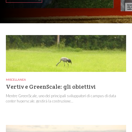
MISCELLANEA
Vertiv e GreenScale: gli obiettivi
Mentre GreenScale, uno dei principali sviluppatori di campus di data
center hyperscale, gestirà la costruzione...