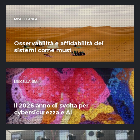
MISCELLANEA
Osservabilità e affidabilità dei
sistemi come must
MISCELLANEA
Il 2026 anno di svolta per
cybersicurezza e AI