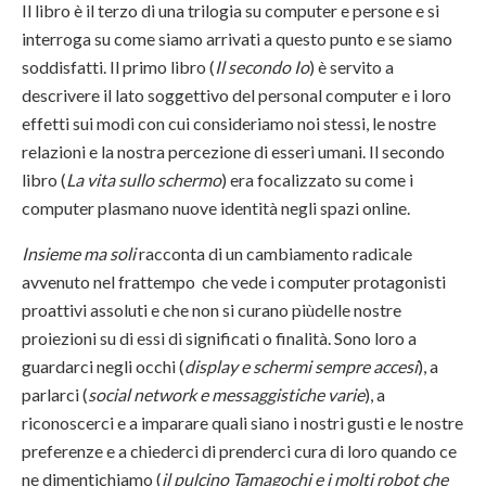
Il libro è il terzo di una trilogia su computer e persone e si
interroga su come siamo arrivati a questo punto e se siamo
soddisfatti. Il primo libro (
Il secondo Io
) è servito a
descrivere il lato soggettivo del personal computer e i loro
effetti sui modi con cui consideriamo noi stessi, le nostre
relazioni e la nostra percezione di esseri umani. Il secondo
libro (
La vita sullo schermo
) era focalizzato su come i
computer plasmano nuove identità negli spazi online.
Insieme ma soli
racconta di un cambiamento radicale
avvenuto nel frattempo che vede i computer protagonisti
proattivi assoluti e che non si curano piùdelle nostre
proiezioni su di essi di significati o finalità. Sono loro a
guardarci negli occhi (
display e schermi sempre accesi
), a
parlarci (
social network e messaggistiche varie
), a
riconoscerci e a imparare quali siano i nostri gusti e le nostre
preferenze e a chiederci di prenderci cura di loro quando ce
ne dimentichiamo (
il pulcino Tamagochi e i molti robot che