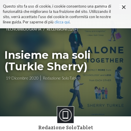
×
Salta
Questo sito fa uso di cookie, i cookie consentono una gamma di
ai
funzionalità che migliorano la tua fruizione del sito. Utilizzando il
contenuti.
sito, verrà accettato l'uso dei cookie in conformità con le nostre
|
linee guida. Per saperne di più
clicca qui
.
Salta
/
TECNOBIBLIOGRAFIA
RECENSIONI (120+)
alla
navigazione
Insieme ma soli
(Turkle Sherry)
19 Dicembre 2020
Redazione SoloTablet
Redazione SoloTablet