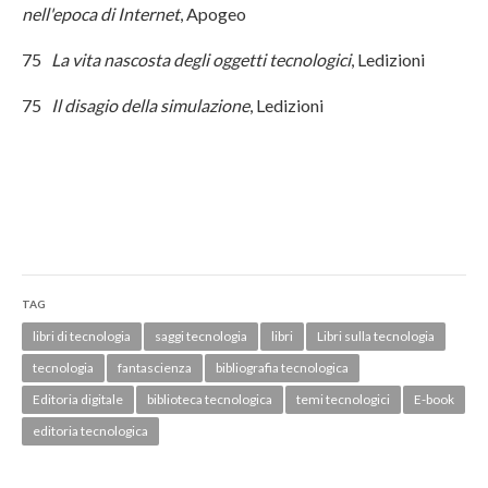
nell'epoca di Internet
, Apogeo
75
La vita nascosta degli oggetti tecnologici
, Ledizioni
75
Il disagio della simulazione
, Ledizioni
TAG
libri di tecnologia
saggi tecnologia
libri
Libri sulla tecnologia
tecnologia
fantascienza
bibliografia tecnologica
Editoria digitale
biblioteca tecnologica
temi tecnologici
E-book
editoria tecnologica