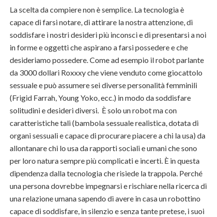
La scelta da compiere non è semplice. La tecnologia è
capace di farsi notare, di attirare la nostra attenzione, di
soddisfare i nostri desideri più inconsci e di presentarsi a noi
in forme e oggetti che aspirano a farsi possedere e che
desideriamo possedere. Come ad esempio il robot parlante
da 3000 dollari Roxxxy che viene venduto come giocattolo
sessuale e può assumere sei diverse personalità femminili
(Frigid Farrah, Young Yoko, ecc.) in modo da soddisfare
solitudini e desideri diversi. È solo un robot ma con
caratteristiche tali (bambola sessuale realistica, dotata di
organi sessuali e capace di procurare piacere a chi la usa) da
allontanare chi lo usa da rapporti sociali e umani che sono
per loro natura sempre più complicati e incerti. È in questa
dipendenza dalla tecnologia che risiede la trappola. Perché
una persona dovrebbe impegnarsi e rischiare nella ricerca di
una relazione umana sapendo di avere in casa un robottino
capace di soddisfare, in silenzio e senza tante pretese, i suoi