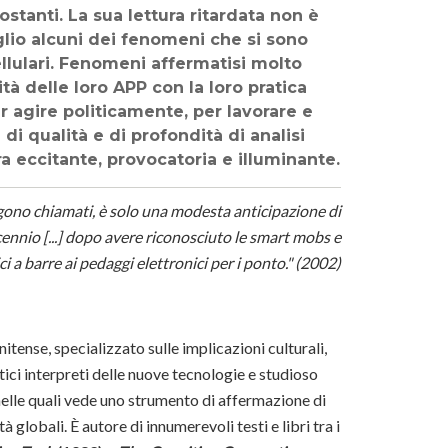
stanti. La sua lettura ritardata non è
lio alcuni dei fenomeni che si sono
ellulari. Fenomeni affermatisi molto
tà delle loro APP con la loro pratica
r agire politicamente, per lavorare e
i qualità e di profondità di analisi
ra eccitante, provocatoria e illuminante.
ono chiamati, è solo una modesta anticipazione di
nnio [...] dopo avere riconosciuto le smart mobs e
i a barre ai pedaggi elettronici per i ponto." (2002)
tense, specializzato sulle implicazioni culturali,
ttici interpreti delle nuove tecnologie e studioso
 nelle quali vede uno strumento di affermazione di
lobali. È autore di innumerevoli testi e libri tra i