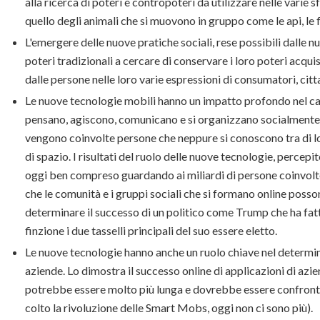
alla ricerca di poteri e contropoteri da utilizzare nelle varie
quello degli animali che si muovono in gruppo come le api, le fo
L'emergere delle nuove pratiche sociali, rese possibili dalle n
poteri tradizionali a cercare di conservare i loro poteri acqui
dalle persone nelle loro varie espressioni di consumatori, cittad
Le nuove tecnologie mobili hanno un impatto profondo nel ca
pensano, agiscono, comunicano e si organizzano socialmente 
vengono coinvolte persone che neppure si conoscono tra di lo
di spazio. I risultati del ruolo delle nuove tecnologie, perce
oggi ben compreso guardando ai miliardi di persone coinvolt
che le comunità e i gruppi sociali che si formano online posso
determinare il successo di un politico come Trump che ha fatto
finzione i due tasselli principali del suo essere eletto.
Le nuove tecnologie hanno anche un ruolo chiave nel determin
aziende. Lo dimostra il successo online di applicazioni di az
potrebbe essere molto più lunga e dovrebbe essere confronta
colto la rivoluzione delle Smart Mobs, oggi non ci sono più).