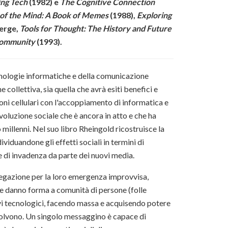
ing Tech
(1982) e
The Cognitive Connection
e of the Mind: A Book of Memes
(1988),
Exploring
Berge,
Tools for Thought: The History and Future
Community
(1993).
cnologie informatiche e della comunicazione
e collettiva, sia quella che avrà esiti benefici e
lefoni cellulari con l'accoppiamento di informatica e
voluzione sociale che è ancora in atto e che ha
millenni. Nel suo libro Rheingold ricostruisce la
iduandone gli effetti sociali in termini di
e di invadenza da parte dei nuovi media.
piegazione per la loro emergenza improvvisa,
e danno forma a comunità di persone (folle
tivi tecnologici, facendo massa e acquisendo potere
evolvono. Un singolo messaggino è capace di