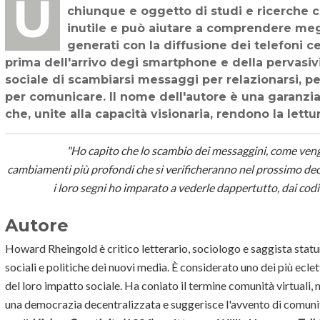
Un testo che ha anticipato di almeno dieci anni fenomeni poi diventati evidenti a
chiunque e oggetto di studi e ricerche co
inutile e può aiutare a comprendere meg
generati con la diffusione dei telefoni c
prima dell'arrivo degi smartphone e della pervasivi
sociale di scambiarsi messaggi per relazionarsi, pe
per comunicare. Il nome dell'autore è una garanzia d
che, unite alla capacità visionaria, rendono la lettu
"Ho capito che lo scambio dei messaggini, come veng
cambiamenti più profondi che si verificheranno nel prossimo dece
i loro segni ho imparato a vederle dappertutto, dai codic
Autore
Howard Rheingold è critico letterario, sociologo e saggista statuni
sociali e politiche dei nuovi media. È considerato uno dei più ecle
del loro impatto sociale. Ha coniato il termine comunità virtuali,
una democrazia decentralizzata e suggerisce l'avvento di comunità g