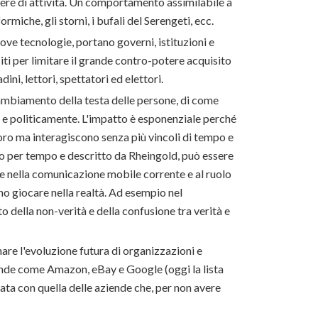
 sfere di attività. Un comportamento assimilabile a
rmiche, gli storni, i bufali del Serengeti, ecc.
uove tecnologie, portano governi, istituzioni e
siti per limitare il grande contro-potere acquisito
ini, lettori, spettatori ed elettori.
mbiamento della testa delle persone, di come
e politicamente. L'impatto è esponenziale perché
ro ma interagiscono senza più vincoli di tempo e
pito per tempo e descritto da Rheingold, può essere
e nella comunicazione mobile corrente e al ruolo
no giocare nella realtà. Ad esempio nel
 della non-verità e della confusione tra verità e
are l'evoluzione futura di organizzazioni e
iende come Amazon, eBay e Google (oggi la lista
ta con quella delle aziende che, per non avere