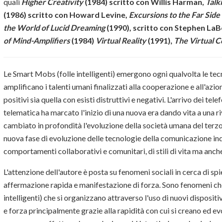
quali
Higher Creativity
(1984) scritto con Willis Harman
,
Talk
(1986) scritto con Howard Levine,
Excursions to the Far Sid
the World of Lucid Dreaming
(1990), scritto con Stephen La
of Mind-Amplifiers
(1984)
Virtual Reality
(1991),
The Virtual 
Le Smart Mobs (folle intelligenti) emergono ogni qualvolta le te
amplificano i talenti umani finalizzati alla cooperazione e all'azion
positivi sia quella con esisti distruttivi e negativi. L'arrivo dei te
telematica ha marcato l'inizio di una nuova era dando vita a una ri
cambiato in profondità l'evoluzione della società umana del terzo 
nuova fase di evoluzione delle tecnologie della comunicazione indiv
comportamenti collaborativi e comunitari, di stili di vita ma anch
L'attenzione dell'autore è posta su fenomeni sociali in cerca di s
affermazione rapida e manifestazione di forza. Sono fenomeni ch
intelligenti) che si organizzano attraverso l'uso di nuovi disposi
e forza principalmente grazie alla rapidità con cui si creano ed 