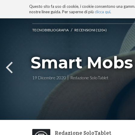
Questo sito fa uso di cookie, i cookie consentono una gamma di
BLOG
TECNOCONSAPEVOLEZZ
nostre linee guida. Per saperne di più
clicca qui
.
Salta
ai
contenuti.
/
TECNOBIBLIOGRAFIA
RECENSIONI (120+)
|
Salta
alla
navigazione
Smart Mobs
19 Dicembre 2020
Redazione SoloTablet
Redazione SoloTablet