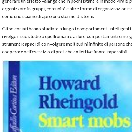
generare un effetto valanga che in pochi istanti e in modo virale pu
organizzate in gruppi, comunità e altre forme di organizzazioni so
come uno sciame di api o uno stormo di storni.
Gli scienziati hanno studiato a lungo i comportamenti intelligenti
rivolge il suo studio a quelli umani e ai loro comportamenti emergen
strumenti capaci di coinvolgere moltitudini infinite di persone c
cooperare nell'esercizio di pratiche collettive finora impossibili.