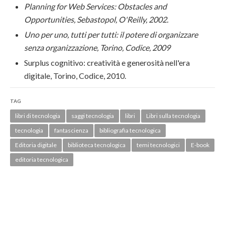
Planning for Web Services: Obstacles and
Opportunities, Sebastopol, O'Reilly, 2002.
Uno per uno, tutti per tutti: il potere di organizzare
senza organizzazione, Torino, Codice, 2009
Surplus cognitivo: creatività e generosità nell'era
digitale, Torino, Codice, 2010.
TAG
libri di tecnologia
saggi tecnologia
libri
Libri sulla tecnologia
tecnologia
fantascienza
bibliografia tecnologica
Editoria digitale
biblioteca tecnologica
temi tecnologici
E-book
editoria tecnologica