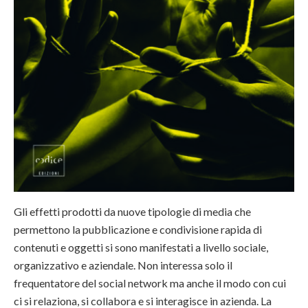
Gli effetti prodotti da nuove tipologie di media che
permettono la pubblicazione e condivisione rapida di
contenuti e oggetti si sono manifestati a livello sociale,
organizzativo e aziendale. Non interessa solo il
frequentatore del social network ma anche il modo con cui
ci si relaziona, si collabora e si interagisce in azienda. La