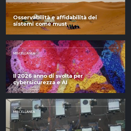
Osservabilità e affidabilità dei
sistemi come must
MISCELLANEA
Il 2026 anno di svolta per
cybersicurezza e AI
MISCELLANEA