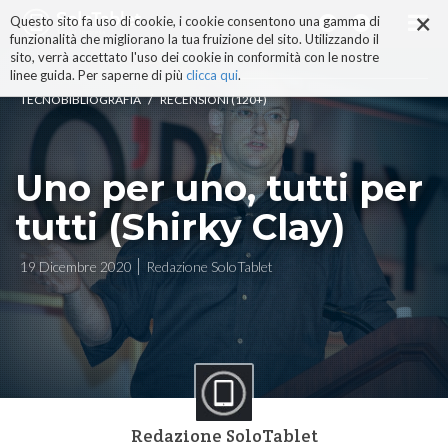
×
Salta
Questo sito fa uso di cookie, i cookie consentono una gamma di
ai
funzionalità che migliorano la tua fruizione del sito. Utilizzando il
contenuti.
sito, verrà accettato l'uso dei cookie in conformità con le nostre
|
linee guida. Per saperne di più
clicca qui
.
Salta
/
TECNOBIBLIOGRAFIA
RECENSIONI (120+)
alla
navigazione
Uno per uno, tutti per
tutti (Shirky Clay)
19 Dicembre 2020
Redazione SoloTablet
Redazione SoloTablet