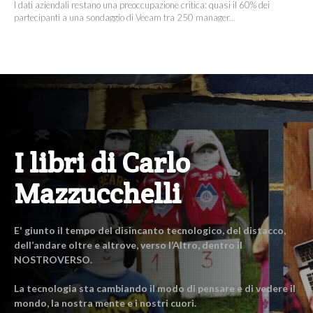
I dati aziendali restano una preoccupazione critica: quasi il 60% dei
partecipanti a una sondaggio di Veeam tra 250 manager...
I libri di Carlo
Mazzucchelli
E' giunto il tempo del disincanto tecnologico, del distacco,
dell’andare oltre e altrove, verso l’Altro, dentro il
NOSTROVERSO.
La tecnologia sta cambiando il modo di pensare e di vedere il
mondo, la nostra mente e i nostri cuori.