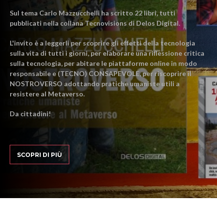
Sul tema Carlo Mazzucchelli ha scritto 22 libri, tutti
pubblicati nella collana Tecnovisions di Delos Digital.
L'invito è a leggerli per scoprire gli effetti della tecnologia
sulla vita di tutti i giorni, per elaborare una riflessione critica
sulla tecnologia, per abitare le piattaforme online in modo
responsabile e (TECNO) CONSAPEVOLE, per riscoprire il
NOSTROVERSO adottando pratiche umaniste utili a
resistere al Metaverso.
Da cittadini!
SCOPRI DI PIÙ