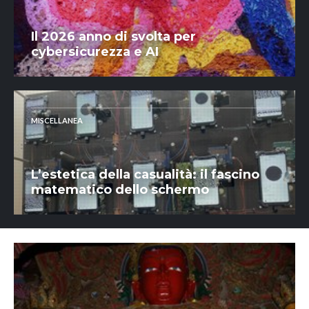
Il 2026 anno di svolta per
cybersicurezza e AI
MISCELLANEA
L’estetica della casualità: il fascino
matematico dello schermo