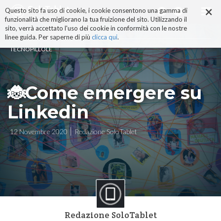
×
Salta
Questo sito fa uso di cookie, i cookie consentono una gamma di
ai
funzionalità che migliorano la tua fruizione del sito. Utilizzando il
contenuti.
sito, verrà accettato l'uso dei cookie in conformità con le nostre
|
linee guida. Per saperne di più
clicca qui
.
Salta
TECNOPILLOLE
alla
navigazione
🐞Come emergere su
Linkedin
12 Novembre 2020
Redazione SoloTablet
Redazione SoloTablet