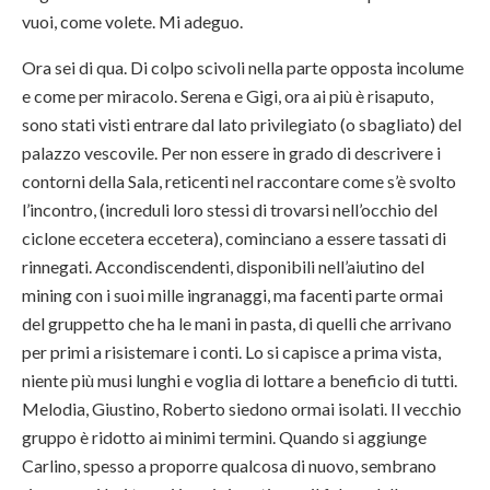
vuoi, come volete. Mi adeguo.
Ora sei di qua. Di colpo scivoli nella parte opposta incolume
e come per miracolo. Serena e Gigi, ora ai più è risaputo,
sono stati visti entrare dal lato privilegiato (o sbagliato) del
palazzo vescovile. Per non essere in grado di descrivere i
contorni della Sala, reticenti nel raccontare come s’è svolto
l’incontro, (increduli loro stessi di trovarsi nell’occhio del
ciclone eccetera eccetera), cominciano a essere tassati di
rinnegati. Accondiscendenti, disponibili nell’aiutino del
mining con i suoi mille ingranaggi, ma facenti parte ormai
del gruppetto che ha le mani in pasta, di quelli che arrivano
per primi a risistemare i conti. Lo si capisce a prima vista,
niente più musi lunghi e voglia di lottare a beneficio di tutti.
Melodia, Giustino, Roberto siedono ormai isolati. Il vecchio
gruppo è ridotto ai minimi termini. Quando si aggiunge
Carlino, spesso a proporre qualcosa di nuovo, sembrano