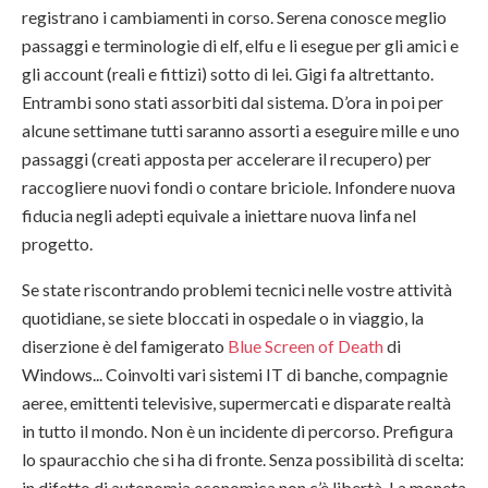
registrano i cambiamenti in corso. Serena conosce meglio
passaggi e terminologie di elf, elfu e li esegue per gli amici e
gli account (reali e fittizi) sotto di lei. Gigi fa altrettanto.
Entrambi sono stati assorbiti dal sistema. D’ora in poi per
alcune settimane tutti saranno assorti a eseguire mille e uno
passaggi (creati apposta per accelerare il recupero) per
raccogliere nuovi fondi o contare briciole. Infondere nuova
fiducia negli adepti equivale a iniettare nuova linfa nel
progetto.
Se state riscontrando problemi tecnici nelle vostre attività
quotidiane, se siete bloccati in ospedale o in viaggio, la
diserzione è del famigerato
Blue Screen of Death
di
Windows... Coinvolti vari sistemi IT di banche, compagnie
aeree, emittenti televisive, supermercati e disparate realtà
in tutto il mondo. Non è un incidente di percorso. Prefigura
lo spauracchio che si ha di fronte. Senza possibilità di scelta:
in difetto di autonomia economica non c’è libertà. La moneta