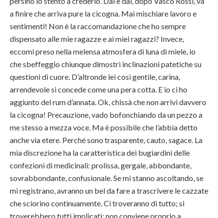
persino io stento a crederlo. Dai e dai, dopo Vasco Rossi, va
a finire che arriva pure la cicogna. Mai mischiare lavoro e
sentimenti! Non è la raccomandazione che ho sempre
dispensato alle mie ragazze e ai miei ragazzi? Invece,
eccomi preso nella melensa atmosfera di luna di miele, io
che sbeffeggio chiunque dimostri inclinazioni patetiche su
questioni di cuore. D’altronde lei così gentile, carina,
arrendevole si concede come una pera cotta. E io ci ho
aggiunto del rum d’annata. Ok, chissà che non arrivi davvero
la cicogna! Precauzione, vado bofonchiando da un pezzo a
me stesso a mezza voce. Ma è possibile che l’abbia detto
anche via etere. Perché sono trasparente, cauto, sagace. La
mia discrezione ha la caratteristica dei bugiardini delle
confezioni di medicinali: prolissa, gergale, abbondante,
sovrabbondante, confusionale. Se mi stanno ascoltando, se
mi registrano, avranno un bel da fare a trascrivere le cazzate
che sciorino continuamente. Ci troveranno di tutto; si
troverebbero tutti implicati; non conviene proprio a