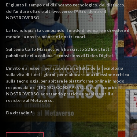
E' giunto il tempo del disincanto tecnologico, del distacco,
dell’andare oltre e altrove, verso l’Altro, dentro il
NOSTROVERSO.
La tecnologia sta cambiando il modo di pensare e di vedere il
mondo, la nostra mente e i nostri cuori.
Sul tema Carlo Mazzucchelli ha scritto 22 libri, tutti
pubblicati nella collana Tecnovisions di Delos Digital.
L'invito è a leggerli per scoprire gli effetti della tecnologia
sulla vita di tutti i giorni, per elaborare una riflessione critica
sulla tecnologia, per abitare le piattaforme online in modo
responsabile e (TECNO) CONSAPEVOLE, per riscoprire il
NOSTROVERSO adottando pratiche umaniste utili a
resistere al Metaverso.
Da cittadini!