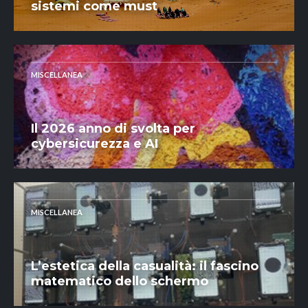
sistemi come must
MISCELLANEA
Il 2026 anno di svolta per
cybersicurezza e AI
MISCELLANEA
L’estetica della casualità: il fascino
matematico dello schermo