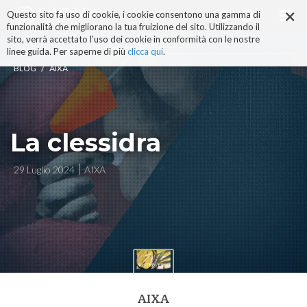
×
Salta
Questo sito fa uso di cookie, i cookie consentono una gamma di
ai
funzionalità che migliorano la tua fruizione del sito. Utilizzando il
contenuti.
sito, verrà accettato l'uso dei cookie in conformità con le nostre
|
linee guida. Per saperne di più
clicca qui
.
Salta
/
BLOG
AIXA
alla
navigazione
La clessidra
29 Luglio 2024
AIXA
AIXA